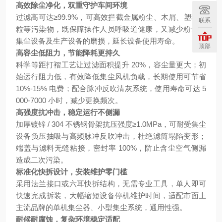
高效除尘净化，双重守护车间环境
过滤高可达≥99.9%，可高效拦截金属粉尘、木屑、塑料颗
联系
粒等污染物，既保障操作人员呼吸道健康，又减少粉尘对
集尘设备及生产设备的磨损，延长设备使用寿命。
顶部
高容尘低阻力，节能降耗更持久
科学等距打褶工艺让过滤面积提升 20%，容尘量更大；初
始运行阻力低，有效降低集尘风机负载，长期使用可节省
10%-15% 电费；配合脉冲反吹清灰系统，使用寿命可达 5
000-7000 小时，减少更换频次。
高强度抗冲击，稳定运行不侧漏
加厚镀锌 / 304 不锈钢骨架抗压强度≥1.0MPa，可耐受集尘
设备负压抽吸与高频脉冲反吹冲击，杜绝滤筒塌陷变形；
端盖与滤料无缝粘接，密封率 100%，防止含尘空气侧漏
造成二次污染。
标准化快拆设计，安装维护零门槛
采用法兰接口或六耳快拆结构，无需专业工具，单人即可
快速完成拆装，大幅缩短设备停机维护时间，适配市面上
主流品牌的单机集尘器、小型集尘系统，通用性强。
耐候耐腐蚀，复杂环境稳定适配