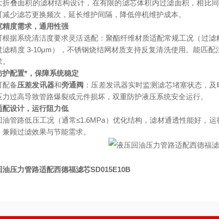
大折叠面积的滤材结构设计，在有限的滤芯体积内过滤面积，相比同等
可减少滤芯更换频次，延长维护间隔，降低停机维护成本。
宽精度需求，通用性强
可根据系统清洁度要求灵活选配：聚酯纤维材质适配常规工况（过滤精度
过滤精度 3-10μm），不锈钢烧结网材质支持反复清洗使用。能匹
求。
防护配置*，保障系统稳定
可配备
压差发讯器
和
旁通阀
：压差发讯器实时监测滤芯堵塞状态，及
压力过高导致管路爆裂或元件损坏，双重防护液压系统安全运行。
适配设计，运行阻力低
回油管路低压工况（通常≤1.6MPa）优化结构，滤材通透性能好，
，兼顾过滤效果与节能需求。
油压力管路适配西德福滤芯SD015E10B