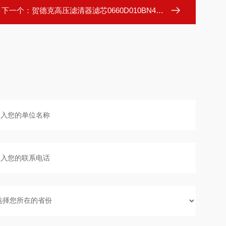
下一个：
贺德克高压滤清器滤芯0660D010BN4HC