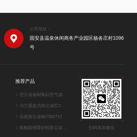
公司地址：
固安县温泉休闲商务产业园区杨各庄村1096
号
推荐产品
空分设备制氧站空气滤筒320*1000mm
法兰圆盘式除尘滤芯325*900mm型号
高效除尘滤板0380757适配激光切割机性能
扫码添加微信
船舶除锈喷砂机除尘滤芯350*240*660