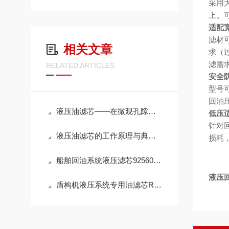
采用
上。
适配
滤材
相关文章
求（
滤需
RELATED ARTICLES
安全
型号
回油
液压油滤芯——在微观孔隙中捍卫液压系统的“血液纯净”
低压
针对
液压油滤芯的工作原理与典型应用解析
损耗
船舶回油系统液压滤芯925602Q高效滤油参数
液压回
盾构机液压系统专用油滤芯R928005927性能