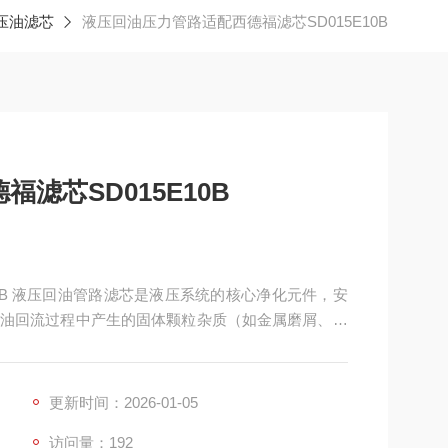
压油滤芯
液压回油压力管路适配西德福滤芯SD015E10B
滤芯SD015E10B
10B 液压回油管路滤芯是液压系统的核心净化元件，安
油回流过程中产生的固体颗粒杂质（如金属磨屑、密
进入油箱循环，保护液压泵、伺服阀、液压缸等关键
更新时间：2026-01-05
访问量：192