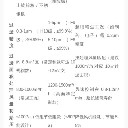
（耐酸碱）
上镀锌板 / 不锈
钢板
1-5μm（F9
过
超细粉尘工况（如制
0.3-1μm（H13
级，≥99.9%）
滤
药、电子）需 0.3μm
精
级，≥99.99%）
5-10μm（F8
精度
度
级，≥99%）
过
按处理风量匹配（建议
约 8-9㎡/ 支（常
定制款可达 10
滤
1000m³/h 对应 10㎡过
面
规褶数）
-12㎡/ 支
滤面积）
积
处
1200-1500m³/
800-1000m³/h
风速控制在 0.8-1.2m/
理
h（高面积定
风
（常规工况）
min，延长滤筒寿命
制款）
量
初
≤100Pa（低阻节
低阻款（≤80P
降低风机能耗，节能 5-
始
压
能设计）
a）
8%