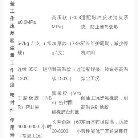
差
工
高压款（≤0.8
适配脉冲反吹清灰系
作
≤0.6MPa
压
MPa）
统，防止滤筒变形
差
容
5-7kg / 支（常
加厚款（7-9k
延长维护周期，减少停
尘
规）
g / 支）
机时间
量
工
连续 85℃，短期
耐高温款（连
适配焊接、铸造等高温
作
温
120℃
续 150℃）
烟尘工况
度
氟橡胶（Vito
密
丁腈橡胶（NB
耐油工况选氟橡胶，耐
封
n）密封圈
R）密封圈
高温选硅橡胶
件
硅橡胶密封圈
使
长寿命款（60
东丽基布强度高，抗疲
4000-6000 小时
用
00-8000 小
劳性能优于普通聚酯纤
寿
（常规工况）