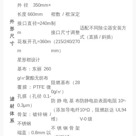
外径 350mm×
长度 660mm
褶数 / 褶深定
外
接口直径≈240m
制
适配不同除尘器安装方
形
m
接口尺寸调整
尺
式（直插 / 斜插）
花板开孔≈360m
（215/240/270
寸
m
mm）
星形褶设计
基布：东丽 260
g/㎡聚酯无纺布
阻燃基布（28
覆膜：PTFE 微
0g/㎡）
孔膜（孔径 0.1-
滤
防静电基布
防静电款表面电阻 10⁶-
0.3μm）
材
（添加导电纤
10⁹Ω，阻燃款达 UL94
体
骨架：镀锌钢 /
维）
V-0 级
系
不锈钢
不锈钢骨架
端盖：0.8mm 以