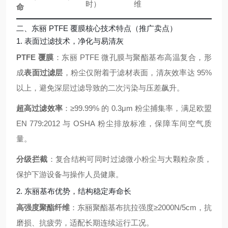
时）
维
命
二、东丽 PTFE 覆膜核心技术特点（推广卖点）
1. 表面过滤技术，净化与易清灰
PTFE 覆膜
：东丽 PTFE 微孔膜与聚酯基布高温复合，形
成
表面过滤层
，粉尘仅附着于滤材表面，清灰效率达 95%
以上，避免深层过滤导致的二次污染与压差飙升。
超高过滤效率
：≥99.99% 的 0.3μm 粉尘捕集率，满足欧盟
EN 779:2012 与 OSHA 粉尘排放标准，保障车间空气质
量。
分级拦截
：复合结构可同时过滤微小粉尘与大颗粒杂质，
保护下游设备与操作人员健康。
2. 东丽基布优势，结构稳定寿命长
高强度聚酯纤维
：东丽聚酯基布抗拉强度≥2000N/5cm，抗
磨损、抗疲劳，适配长期连续运行工况。