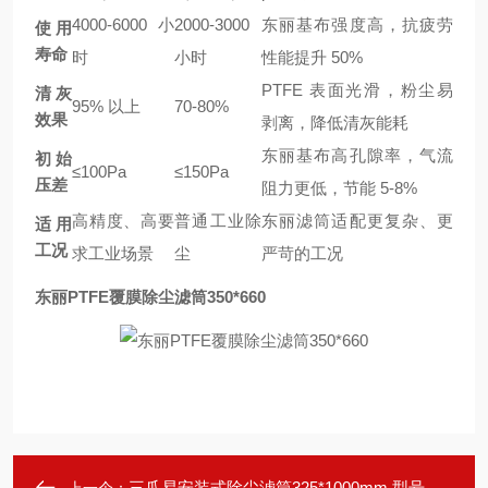
4000-6000 小
2000-3000
东丽基布强度高，抗疲劳
使用
寿命
时
小时
性能提升 50%
PTFE 表面光滑，粉尘易
清灰
95% 以上
70-80%
效果
剥离，降低清灰能耗
东丽基布高孔隙率，气流
初始
≤100Pa
≤150Pa
压差
阻力更低，节能 5-8%
高精度、高要
普通工业除
东丽滤筒适配更复杂、更
适用
工况
求工业场景
尘
严苛的工况
东丽PTFE覆膜除尘滤筒350*660
三爪易安装式除尘滤筒325*1000mm 型号