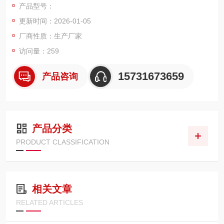
产品型号：
砂、焊接、制药、化工等工况，以下是结构化产品详情（适配 B2
更新时间：2026-01-05
B 报价、推广文案、选型参考）。
厂商性质：生产厂家
访问量：259
15731673659
产品咨询
产品分类
PRODUCT CLASSIFICATION
相关文章
RELATED ARTICLES