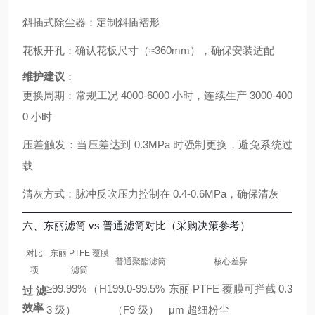
斜插式除尘器：定制斜插褶形
花板开孔：确认花板尺寸（≈360mm），确保安装适配
维护建议
：
更换周期：常规工况 4000-6000 小时，连续生产 3000-400
0 小时
压差触发：当压差达到 0.3MPa 时强制更换，避免系统过
载
清灰方式：脉冲反吹压力控制在 0.4-0.6MPa，确保清灰
六、东丽滤筒 vs 普通滤筒对比（采购决策参考）
对比
东丽 PTFE 覆膜
普通聚酯滤筒
核心差异
项
滤筒
≥99.99%（H1
99.0-99.5%
东丽 PTFE 覆膜可拦截 0.3
过滤
效率
3 级）
（F9 级）
μm 超细粉尘