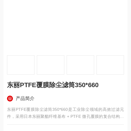
东丽PTFE覆膜除尘滤筒350*660
产品简介
东丽PTFE覆膜除尘滤筒350*660是工业除尘领域的高效过滤元
件，采用日本东丽聚酯纤维基布 + PTFE 微孔覆膜的复合结构，
过滤效率≥99.99%（H13 级），适配脉冲喷吹除尘器、斜插式除
尘设备，有效拦截 0.3μm 以上超细粉尘，广泛应用于抛丸、喷