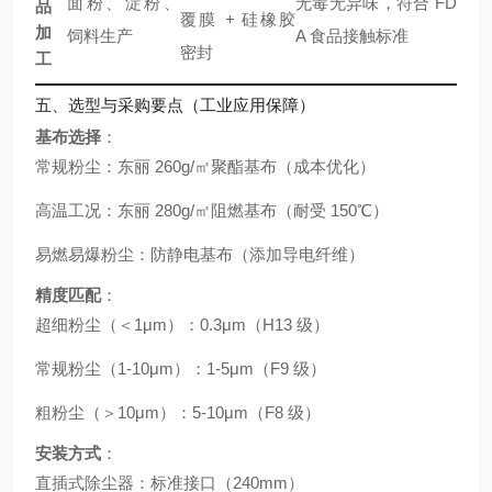
面粉、淀粉、
无毒无异味，符合 FD
品
覆膜 + 硅橡胶
加
饲料生产
A 食品接触标准
密封
工
五、选型与采购要点（工业应用保障）
基布选择
：
常规粉尘：东丽 260g/㎡聚酯基布（成本优化）
高温工况：东丽 280g/㎡阻燃基布（耐受 150℃）
易燃易爆粉尘：防静电基布（添加导电纤维）
精度匹配
：
超细粉尘（＜1μm）：0.3μm（H13 级）
常规粉尘（1-10μm）：1-5μm（F9 级）
粗粉尘（＞10μm）：5-10μm（F8 级）
安装方式
：
直插式除尘器：标准接口（240mm）