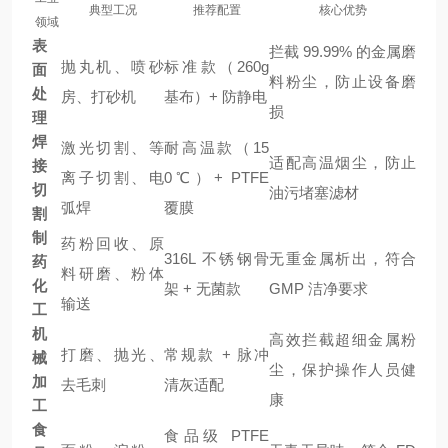
典型工况
推荐配置
核心优势
领域
表
拦截 99.99% 的金属磨
抛丸机、喷砂
标准款（260g
面
料粉尘，防止设备磨
处
房、打砂机
基布）+ 防静电
损
理
焊
激光切割、等
耐高温款（15
适配高温烟尘，防止
接
离子切割、电
0℃）+ PTFE
切
油污堵塞滤材
弧焊
覆膜
割
制
药粉回收、原
316L 不锈钢骨
无重金属析出，符合
药
料研磨、粉体
化
架 + 无菌款
GMP 洁净要求
输送
工
机
高效拦截超细金属粉
打磨、抛光、
常规款 + 脉冲
械
尘，保护操作人员健
加
去毛刺
清灰适配
康
工
食
食品级 PTFE