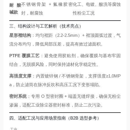
不锈钢骨架 + 氟橡胶密
化工、电镀、酸洗等腐蚀
耐酸
碱款
封，耐腐蚀
性粉尘工况
三、结构设计与工艺解析（技术亮点）
星形褶结构
：均匀褶距（2.2-2.5mm）+ 褶顶圆弧过渡，气
流分布均匀，降低局部压差，提高有效过滤面积。
PTFE 覆膜工艺
：避免使用胶粘剂，确保覆膜与基布牢固
结合，无脱膜风险，同时保持滤材化学稳定性。
高强度支撑
：内置镀锌钢 / 不锈钢骨架，支撑强度≥1.0MP
a，防止滤筒在脉冲反吹和高压工况下变形塌陷。
密封系统
：专用 O 型密封圈 + 端盖无缝焊接，确保无粉尘
渗漏，适配工业除尘器密封标准，防止二次污染。
四、适配工况与应用场景指南（B2B 选型参考）
工业