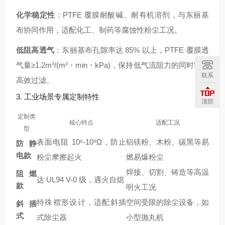
化学稳定性
：PTFE 覆膜耐酸碱、耐有机溶剂，与东丽基
布协同作用，适配化工、制药等腐蚀性粉尘工况。
低阻高透气
：东丽基布孔隙率达 85% 以上，PTFE 覆膜透
气量≥1.2m³/(m²・min・kPa)，保持低气流阻力的同时实现
联系
高效过滤。
3. 工业场景专属定制特性
顶部
定制类
核心特点
适配工况
型
表面电阻 10⁶-10⁹Ω，防止
铝镁粉、木粉、碳黑等易
防静
电款
粉尘摩擦起火
燃易爆粉尘
焊接、切割、铸造等高温
阻燃
达 UL94 V-0 级，遇火自熄
款
明火工况
特殊褶形设计，适配斜插
空间受限的除尘设备，如
斜插
式
式除尘器
小型抛丸机