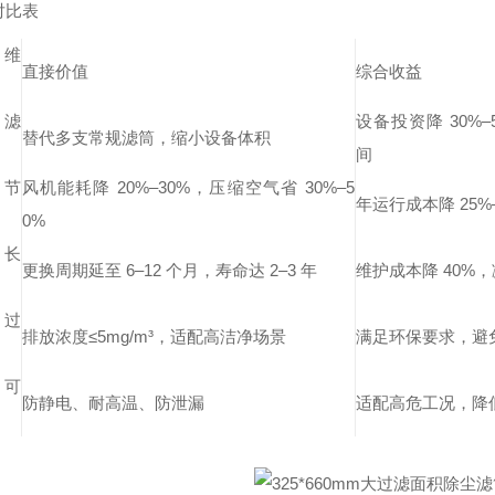
对比表
维
直接价值
综合收益
滤
设备投资降 30%
替代多支常规滤筒，缩小设备体积
间
节
风机能耗降 20%–30%，压缩空气省 30%–5
年运行成本降 25%–
0%
长
更换周期延至 6–12 个月，寿命达 2–3 年
维护成本降 40%
过
排放浓度≤5mg/m³，适配高洁净场景
满足环保要求，避
可
防静电、耐高温、防泄漏
适配高危工况，降