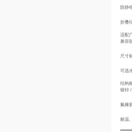
防静
折叠
适配
兼容
尺寸
可选水
结构
镀锌 
氟橡
耐温