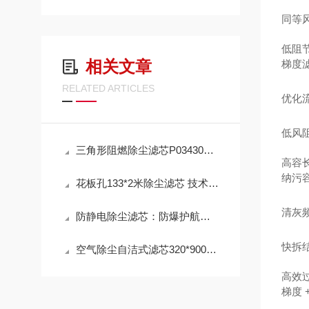
同等风
低阻
相关文章
梯度滤
RELATED ARTICLES
优化流
低风
三角形阻燃除尘滤芯P034303 工作原理
高容
纳污容
花板孔133*2米除尘滤芯 技术参数
清灰频
防静电除尘滤芯：防爆护航，高效除尘，守护高危工况安全
快拆结
空气除尘自洁式滤芯320*900mm 性能
高效
梯度 