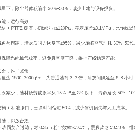
量下，除尘器体积缩小 30%–50%，减少土建与设备投资。
节能，运行高效
材 + PTFE 覆膜，初始阻力≤120Pa，稳定压差≤0.1MPa，比传统滤
道与褶距，清灰后阻力恢复率≥95%，减少压缩空气消耗 30%–50%
阻保障系统抽气效率，避免真空度下降，维持产线稳定产能。
长命，维护减负
量达 1500–3000g/㎡，为普通滤筒 2–3 倍，清灰间隔延至 6–8 小
次减少，滤材疲劳破损率从 15% 降至 3% 以下，寿命延长 50%–100
构 + 标准接口，更换时间缩短 50%，减少停机损失与人工成本。
过滤，排放合规
+ 表面复合过滤，对 0.3μm 粉尘效率≥99.9%，覆膜款达 99.99%，