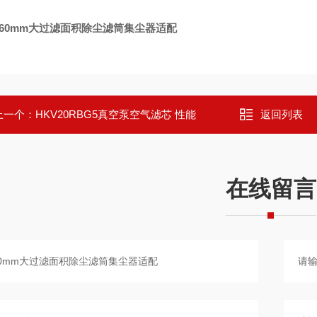
*660mm大过滤面积除尘滤筒集尘器适配
上一个：
HKV20RBG5真空泵空气滤芯 性能
返回列表
在线留言