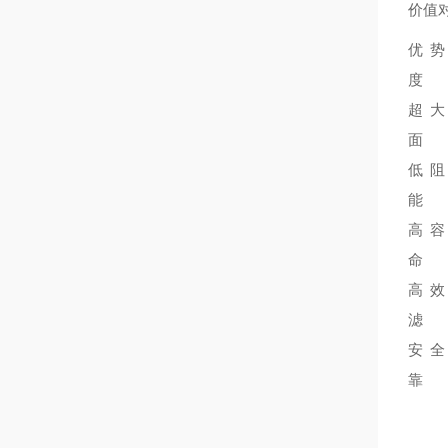
价值
优势
度
超大
面
低阻
能
高容
命
高效
滤
安全
靠