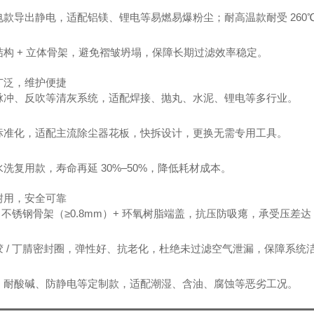
电款导出静电，适配铝镁、锂电等易燃易爆粉尘；耐高温款耐受 260
结构 + 立体骨架，避免褶皱坍塌，保障长期过滤效率稳定。
广泛，维护便捷
脉冲、反吹等清灰系统，适配焊接、抛丸、水泥、锂电等多行业。
标准化，适配主流除尘器花板，快拆设计，更换无需专用工具。
洗复用款，寿命再延 30%–50%，降低耗材成本。
耐用，安全可靠
/ 不锈钢骨架（≥0.8mm）+ 环氧树脂端盖，抗压防吸瘪，承受压差达 0.2
胶 / 丁腈密封圈，弹性好、抗老化，杜绝未过滤空气泄漏，保障系统
、耐酸碱、防静电等定制款，适配潮湿、含油、腐蚀等恶劣工况。