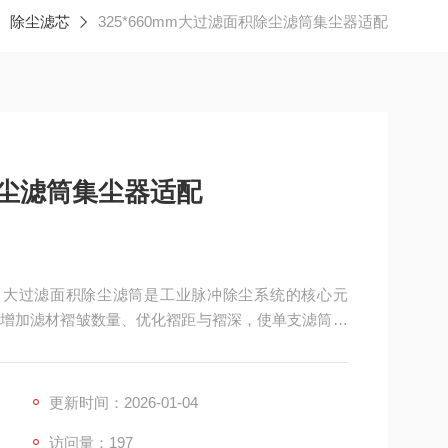
除尘滤芯
325*660mm大过滤面积除尘滤筒集尘器适配
积除尘滤筒集尘器适配
适配 大过滤面积除尘滤筒是工业脉冲除尘系统的核心元
增加滤材褶皱数量、优化褶距与褶深，使单支滤筒过
配大风量、高浓度粉尘的集中除尘场景，可直接替代多支普
泥建材、冶金炼钢、木工家具、锂电新能源等行业。
更新时间：2026-01-04
访问量：197