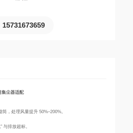
15731673659
滤筒集尘器适配
筒，处理风量提升 50%–200%。
过载" 与排放超标。