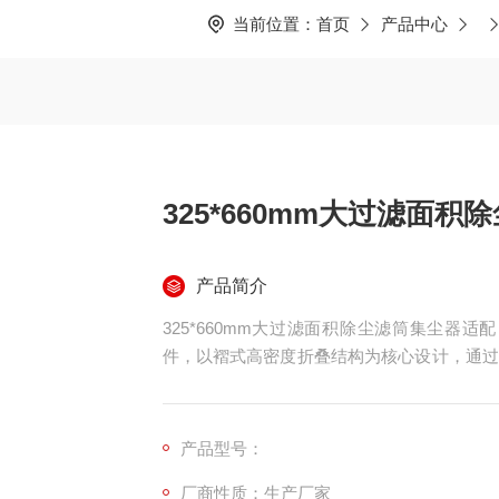
当前位置：
首页
产品中心
325*660mm大过滤面
产品简介
325*660mm大过滤面积除尘滤筒集尘器
件，以褶式高密度折叠结构为核心设计，通过
滤面积比常规滤筒提升 50%–200%，适
通滤筒或传统布袋，广泛应用于机械加工、水
产品型号：
厂商性质：生产厂家