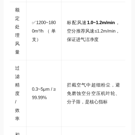
额
定
✅1200~180
标配风速
1.0~1.2m/min
，
处
0m³/h（单
空分推荐风速≤1.2m/min，
理
支）
保证进气洁净度
风
量
过
滤
精
拦截空气中超细粉尘，避
0.3~5μm / ≥
度
免磨蚀空分空压机叶轮、
99.99%
/
分子筛，是核心指标
效
率
初