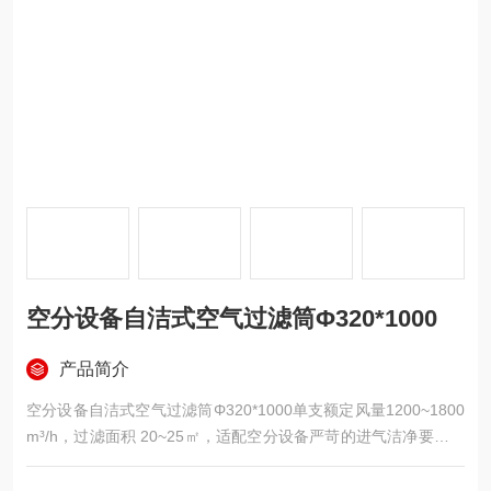
空分设备自洁式空气过滤筒Φ‌320*1000
产品简介
空分设备自洁式空气过滤筒Φ‌320*1000单支额定风量1200~1800
m³/h，过滤面积 20~25㎡，适配空分设备严苛的进气洁净要求，
自洁脉冲反吹设计大幅延长使用寿命，是焊烟 / 喷砂滤筒的专用
款。