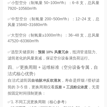
✅小型空分（制氧量 50~100m³/h）：6~8 支，总风量
7920~10560m³/h
✅中型空分（制氧量 200~500m³/h）：12~24 支，总
风量 15840~31680m³/h
✅大型空分（制氧量≥1000m³/h）：36~48 支，总风量
47520~63360m³/h
✅选型关键原则：
预留 10% 风量冗余
，抵消管道阻力、
滤筒老化的风量衰减，保证空分设备满负荷运行。
四、✅更换周期 + 运维标准（空分设备专属，自
洁式核心优势）
自洁式滤筒因
自动脉冲反吹清灰
，寿命是焊烟 / 喷砂滤
筒的 3~5 倍，更换周期仅看
压差 + 工况粉尘浓度
，无需
按固定时间强制更换：
✅1. 不同工况更换周期（核心参考）