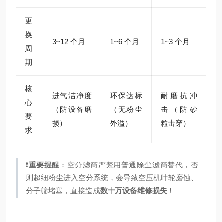
更
换
3~12 个月
1~6 个月
1~3 个月
周
期
核
进气洁净度
环保达标
耐磨抗冲
心
（防设备磨
（无粉尘
击（防砂
要
损）
外溢）
粒击穿）
求
❗
重要提醒
：空分滤筒严禁用普通除尘滤筒替代，否
则超细粉尘进入空分系统，会导致空压机叶轮磨蚀、
分子筛堵塞，直接造成
数十万设备维修损失
！