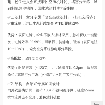
割
，粉尘进入会直接磨蚀空压机叶轮、堵塞分子筛，导
致制氧效率骤降，因此滤筒材质为
定制款
：
✅1. 滤材：空分专属「复合高效滤料」（核心差异点）
✅
主流款
：进口
木浆纤维复合 PTFE 覆膜滤料
优势：表面过滤，粉尘不嵌入滤材深层，脉冲反吹一键清
灰，过滤效率 99.99%，耐磨损、抗静电、阻燃（表面电阻
10⁴~10⁸Ω），避免空分系统静电爆炸风险。
✅
高配款
：玻纤复合滤料
优势：耐温更高（≤120℃），过滤精度达 0.3μm，适配高
粉尘 / 高温空分工况（如钢厂 / 水泥厂旁空分站）。
✅2. 结构：自洁式专属加固设计
内外双层防护网：镀锌 / 304 不锈钢菱形网，强度≥5mm，
抗气流冲击不变形，避免滤料破损；