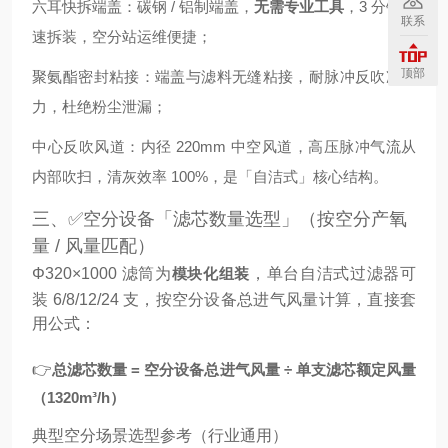
六耳快拆端盖：碳钢 / 铝制端盖，
无需专业工具
，3 分钟快
联系
速拆装，空分站运维便捷；
顶部
聚氨酯密封粘接：端盖与滤料无缝粘接，耐脉冲反吹冲击
力，杜绝粉尘泄漏；
中心反吹风道：内径 220mm 中空风道，高压脉冲气流从
内部吹扫，清灰效率 100%，是「自洁式」核心结构。
三、✅空分设备「滤芯数量选型」（按空分产氧
量 / 风量匹配）
Φ320×1000 滤筒为
模块化组装
，单台自洁式过滤器可
装 6/8/12/24 支，按空分设备总进气风量计算，直接套
用公式：
👉
总滤芯数量 = 空分设备总进气风量 ÷ 单支滤芯额定风量
（1320m³/h）
典型空分场景选型参考（行业通用）