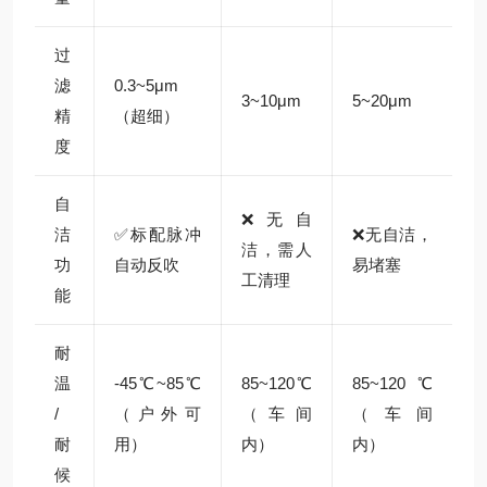
过
滤
0.3~5μm
3~10μm
5~20μm
精
（超细）
度
自
❌无自
洁
✅标配脉冲
❌无自洁，
洁，需人
功
自动反吹
易堵塞
工清理
能
耐
温
-45℃~85℃
85~120℃
85~120℃
/
（户外可
（车间
（车间
耐
用）
内）
内）
候