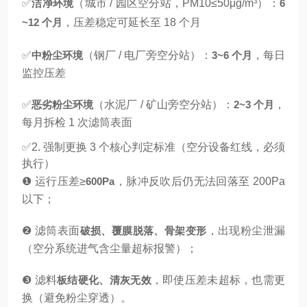
✅
洁净环境
（城市 / 园区空分站，PM10≤50μg/m³）：
6
~12 个月
，压差稳定可延长至 18 个月
✅
中粉尘环境
（钢厂 / 电厂旁空分站）：
3~6 个月
，每日
监控压差
✅
恶劣粉尘环境
（水泥厂 / 矿山旁空分站）：
2~3 个月
，
每月拆检 1 次滤筒表面
✅2. 强制更换 3 个核心判定标准（空分设备红线，必须
执行）
❶ 运行压差≥
600Pa
，脉冲反吹后仍无法回落至 200Pa
以下；
❷ 滤筒表面
破损、覆膜脱落、骨架变形
，出现粉尘泄漏
（空分系统进气含尘量超标报警）；
❸ 滤料
板结硬化、清灰无效
，即使压差未超标，也需更
换（避免粉尘穿透）。