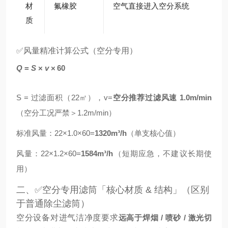
材
氟橡胶
空气直接进入空分系统
质
✅风量精准计算公式（空分专用）
Q
=
S
×
v
×
60
S = 过滤面积（22㎡），v=
空分推荐过滤风速 1.0m/min
（空分工况严禁＞1.2m/min）
标准风量：22×1.0×60=
1320m³/h
（单支核心值）
风量：22×1.2×60=
1584m³/h
（短期应急，不建议长期使
用）
二、✅空分专用滤筒「核心材质 & 结构」（区别
于普通除尘滤筒）
空分设备对进气洁净度要求
远高于焊烟 / 喷砂 / 激光切