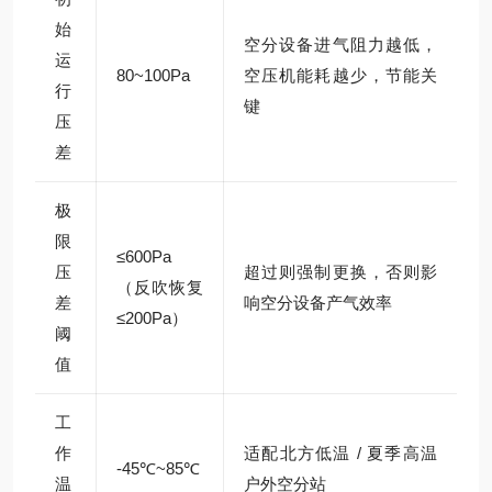
始
空分设备进气阻力越低，
运
80~100Pa
空压机能耗越少，节能关
行
键
压
差
极
限
≤600Pa
压
超过则强制更换，否则影
（反吹恢复
差
响空分设备产气效率
≤200Pa）
阈
值
工
作
适配北方低温 / 夏季高温
-45℃~85℃
温
户外空分站