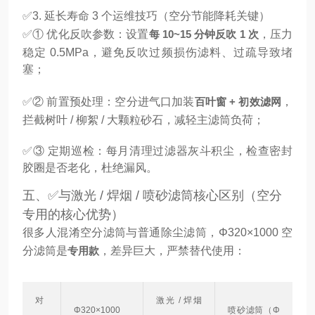
✅3. 延长寿命 3 个运维技巧（空分节能降耗关键）
✅① 优化反吹参数：设置
每 10~15 分钟反吹 1 次
，压力
稳定 0.5MPa，避免反吹过频损伤滤料、过疏导致堵
塞；
✅② 前置预处理：空分进气口加装
百叶窗 + 初效滤网
，
拦截树叶 / 柳絮 / 大颗粒砂石，减轻主滤筒负荷；
✅③ 定期巡检：每月清理过滤器灰斗积尘，检查密封
胶圈是否老化，杜绝漏风。
五、✅与激光 / 焊烟 / 喷砂滤筒核心区别（空分
专用的核心优势）
很多人混淆空分滤筒与普通除尘滤筒，Φ320×1000 空
分滤筒是
专用款
，差异巨大，严禁替代使用：
对
激光 / 焊烟
Φ320×1000
喷砂滤筒（Φ