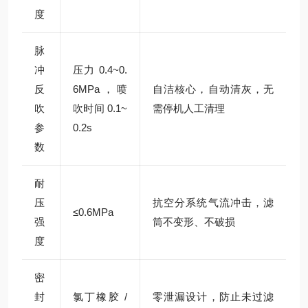
度
脉
冲
压力 0.4~0.
反
6MPa，喷
自洁核心，自动清灰，无
吹
吹时间 0.1~
需停机人工清理
参
0.2s
数
耐
压
抗空分系统气流冲击，滤
≤0.6MPa
强
筒不变形、不破损
度
密
封
氯丁橡胶 /
零泄漏设计，防止未过滤