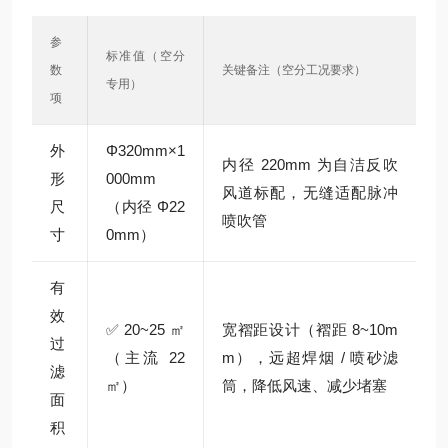
参
标准值（空分
数
关键备注（空分工况要求）
专用）
项
外
Φ320mm×1
内径 220mm 为自洁反吹
形
000mm
风道标配，无缝适配脉冲
尺
（内径 Φ22
喷吹管
寸
0mm）
有
效
✅20~25㎡
宽褶距设计（褶距 8~10m
过
（主流 22
m），远超焊烟 / 喷砂滤
滤
㎡）
筒，降低风速、减少堵塞
面
积