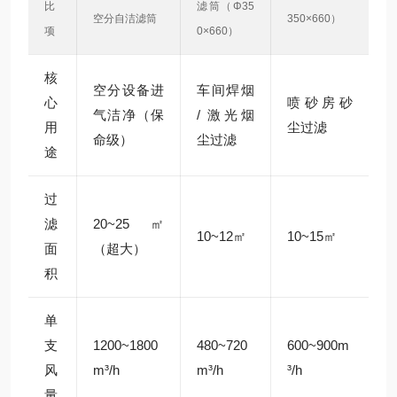
比
滤筒（Φ35
空分自洁滤筒
350×660）
项
0×660）
核
空分设备进
车间焊烟
心
喷砂房砂
气洁净（保
/ 激光烟
用
尘过滤
命级）
尘过滤
途
过
滤
20~25㎡
10~12㎡
10~15㎡
面
（超大）
积
单
支
1200~1800
480~720
600~900m
风
m³/h
m³/h
³/h
量