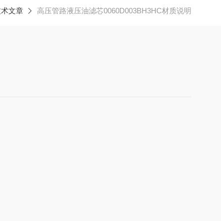
技术文章
高压管路液压油滤芯0060D003BH3HC材质说明