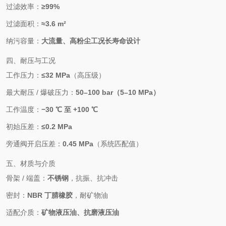
过滤效率：
≥99%
过滤面积：
≈3.6 m²
纳污容量：
大流量、高粉尘工况长寿命设计
四、耐压与工况
工作压力：
≤32 MPa
（高压级）
最大耐压 / 爆破压力：
50–100 bar（5–10 MPa）
工作温度：
−30 ℃ 至 +100 ℃
初始压差：
≤0.2 MPa
旁通阀开启压差：
0.45 MPa
（系统匹配值）
五、材质与介质
骨架 / 端盖：
不锈钢
，抗振、抗冲击
密封：
NBR 丁腈橡胶
，耐矿物油
适配介质：
矿物液压油、抗磨液压油