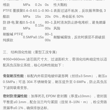
维款
MPa
0.2s
0s
性大颗粒
PTFE 覆膜聚
0.4–0.6
0.1–0.
90–1
表面过滤不粘灰，反吹频率降低 3
酯款
MPa
15s
20s
0%，寿命延长 50%
防静电聚酯
0.5–0.6
80–1
及时清灰防止静电堆积，避免燃爆
0.15s
款
MPa
00s
风险
耐酸碱 PTFE
80–1
0.5MPa
0.15s
耐酸碱腐蚀，反吹时膜层不易破损
纯膜款
00s
三、 结构强化性能（重型工况专属）
Φ350×660mm 滤芯因尺寸大、过滤面积大，需强化结构稳定性以适
配高负压除尘系统，核心结构性能如下：
骨架耐压性能
：标配内外双层电镀锌菱形网（丝径≥3.5mm），耐压≥
0.5MPa；可选 304 不锈钢骨架，耐压提升至 0.6MPa，防止高负压
下滤筒吸瘪变形。
密封防泄漏性能
：加厚闭孔 EPDM 密封圈（厚度≥10mm），密封面
平整度≤0.1mm，配合法兰均匀紧固（扭矩 8–10N・m），粉尘旁路
泄漏率≤0.1%，确保排放达标。