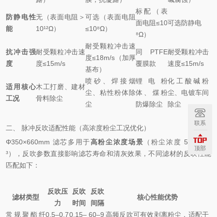
标配（表
防静电性
无（表面电阻＞
可选（表面电阻
面电阻≤10
可选防静电
能
10¹²Ω）
≤10⁸Ω）
⁸Ω）
耐受颗粒冲击速
抗冲击强
耐受颗粒冲击速
同 PTFE
耐受颗粒冲击
度≤18m/s（加厚
度
度≤15m/s
覆膜款
速度≤15m/s
基布）
喷砂、焊接烟
锂电粉
化工酸碱粉
适用核心
木工打磨、建材
尘、粘性粉体除
体、煤粉
尘、电镀车间
工况
骨料除尘
尘
防爆除尘
除尘
联系
二、 脉冲反吹适配性能（高浓度粉尘工况优化）
Φ350×660mm 滤芯多用于
高粉尘浓度场景
（粉尘浓度 5–20g/m
顶部
³），反吹参数直接影响滤芯寿命和清灰效果，不同滤材的反吹性能
匹配如下：
反吹压
反吹
反吹
滤材类型
核心性能优势
力
时间
间隔
常规聚酯纤
0.5–0.7
0.15–
60–9
高频反吹可有效剥离粉尘，适配干