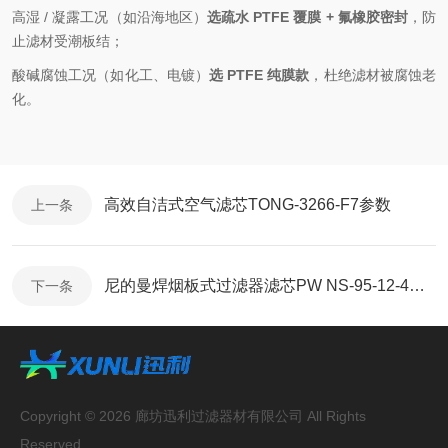
高湿 / 凝露工况（如沿海地区）
选疏水 PTFE 覆膜 + 氟橡胶密封
，防
止滤材受潮板结；
酸碱腐蚀工况（如化工、电镀）
选 PTFE 纯膜款
，杜绝滤材被腐蚀老
化。
高效自洁式空气滤芯TONG-3266-F7参数
上一条
尼的曼焊烟板式过滤器滤芯PW NS-95-12-4参数
下一条
Copyright © 2026 廊坊迅利过滤器材有限公司 All Rights
Reserved