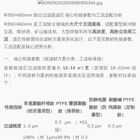
Φ350×660mm 除尘过滤器滤芯 核心性能参数与工况适配分析
Φ350×660mm 是工业除尘领域的
大尺寸主流规格
，适配重型脉冲除
尘器、喷砂房、矿山输送机、大型焊接车间等
高浓度、高粉尘负荷工
况
，滤芯性能需结合滤材方案差异化设计，以下是完整的性能参数、
工况适配及核心优势分析。
一、 核心性能参数（按滤材方案分类，工业标准值）
该规格滤芯过滤面积普遍为
12–14 ㎡/ 支
（宽褶距 18–22mm 设
计），不同滤材方案的性能差异直接决定适用场景，参数对比表如
下：
防静电聚
耐酸碱 PTFE
常规聚酯纤维款
PTFE 覆膜聚酯
性能指标
酯款（防
纯膜款（定制
（经济通用型）
款（推荐款）
爆型）
款）
0.3 μm（H11
过滤精度
1–3 μm
0.3 μm
0.3 μm
级）
≥98%（对 1μm
≥99.9%（对 0.3