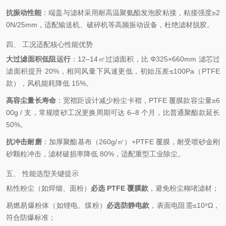
抗振动性能
：端盖与滤材采用耐高温聚氨酯发泡胶粘接，粘接强度≥2
0N/25mm，适配输送机、破碎机等高频振动设备，杜绝滤材脱胶。
四、 工况适配核心性能优势
大过滤面积低阻运行
：12–14㎡过滤面积，比 Φ325×660mm 滤芯过
滤面积提升 20%，相同风量下风速更低，初始压差≤100Pa（PTFE
款），风机能耗降低 15%。
高容尘量长寿命
：宽褶距设计减少粉尘卡褶，PTFE 覆膜款容尘量≥6
00g / 支，常规喷砂工况更换周期可达 6–8 个月，比普通聚酯款延长
50%。
抗冲击耐磨
：加厚聚酯基布（260g/㎡）+PTFE 覆膜，耐受喷砂金刚
砂颗粒冲击，滤材破损率降低 80%，适配重型工业除尘。
五、 性能选型关键提示
粘性粉尘（如焊烟、面粉）
必选 PTFE 覆膜款
，避免粉尘糊堵滤材；
易燃易爆粉体（如锂电、煤粉）
必选防静电款
，表面电阻需≤10⁸Ω，
符合防爆标准；