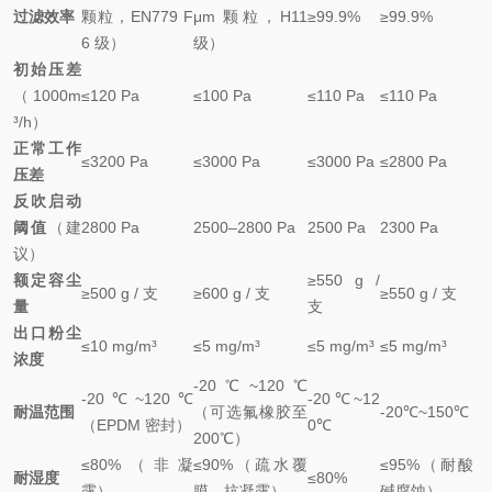
过滤效率
颗粒，EN779 F
μm 颗粒，H11
≥99.9%
≥99.9%
6 级）
级）
初始压差
（1000m
≤120 Pa
≤100 Pa
≤110 Pa
≤110 Pa
³/h）
正常工作
≤3200 Pa
≤3000 Pa
≤3000 Pa
≤2800 Pa
压差
反吹启动
阈值
（建
2800 Pa
2500–2800 Pa
2500 Pa
2300 Pa
议）
额定容尘
≥550 g /
≥500 g / 支
≥600 g / 支
≥550 g / 支
量
支
出口粉尘
≤10 mg/m³
≤5 mg/m³
≤5 mg/m³
≤5 mg/m³
浓度
-20℃~120℃
-20℃~120℃
-20℃~12
耐温范围
（可选氟橡胶至
-20℃~150℃
（EPDM 密封）
0℃
200℃）
≤80%（非凝
≤90%（疏水覆
≤95%（耐酸
耐湿度
≤80%
露）
膜，抗凝露）
碱腐蚀）