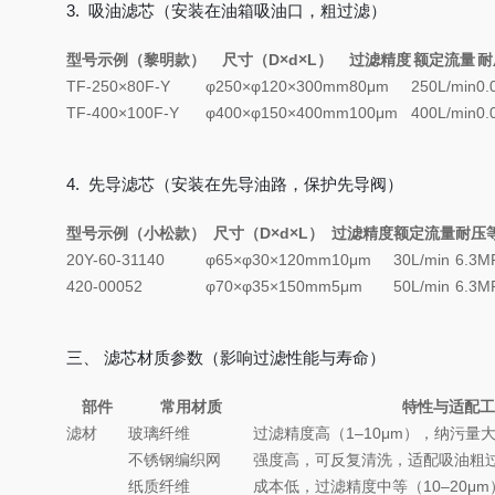
3. 吸油滤芯（安装在油箱吸油口，粗过滤）
型号示例（黎明款）
尺寸（D×d×L）
过滤精度
额定流量
耐
TF-250×80F-Y
φ250×φ120×300mm
80μm
250L/min
0.
TF-400×100F-Y
φ400×φ150×400mm
100μm
400L/min
0.
4. 先导滤芯（安装在先导油路，保护先导阀）
型号示例（小松款）
尺寸（D×d×L）
过滤精度
额定流量
耐压
20Y-60-31140
φ65×φ30×120mm
10μm
30L/min
6.3M
420-00052
φ70×φ35×150mm
5μm
50L/min
6.3M
三、 滤芯材质参数（影响过滤性能与寿命）
部件
常用材质
特性与适配工
滤材
玻璃纤维
过滤精度高（1–10μm），纳污量大
不锈钢编织网
强度高，可反复清洗，适配吸油粗过滤
纸质纤维
成本低，过滤精度中等（10–20μ