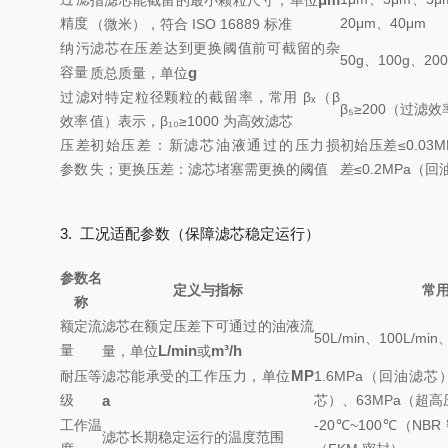
指滤芯能截留的最小颗粒尺寸，单位
精度
20μm、40μm
（微米），符合 ISO 16889 标准
纳污
滤芯在压差达到更换阈值前可截留的杂
50g、100g、200
容量
g
质总质量，单位
过滤
对特定粒径颗粒的截留率，常用 βₓ（β
β₅≥200（过滤效率
效率
值）表示，β₁₀≥1000 为高效滤芯
压差
初始压差：新滤芯油液通过的压力损
初始压差≤0.03
参数
失；更换压差：滤芯堵塞需更换的阈值
差≤0.2MPa（
3. 工况适配参数（保障滤芯稳定运行）
参数名
定义与指标
常
称
额定流
滤芯在额定压差下可通过的油液流
50L/min、100L/min、
量
L/min
m³/h
量，单位
或
MP
耐压等
滤芯能承受的工作压力，单位
1.6MPa（回油滤芯
级
a
芯）、63MPa（超
工作温
-20℃~100℃（NBR
滤芯长期稳定运行的温度范围