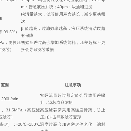
m：普通液压系统；40μm：吸油粗过滤
纳污量越大，滤芯使用寿命越长，减少更换频
g
次
β 值越高，过滤效率越高，液压系统清洁度越
 99.5%）
有保障
MPa；更换压
初始压差过高会增加系统能耗；压差超标不更
回油滤芯）
换会导致滤芯破损
用范围
注意事项
实际流量超过额定值会导致压差骤
200L/min
升，滤芯寿命缩短
）、31.5MPa（高压滤
高压滤芯需采用高强度骨架，防止
高压滤芯）
压力冲击导致滤芯变形
 密封）；-20℃~150℃
温度过高会加速密封件老化、滤材