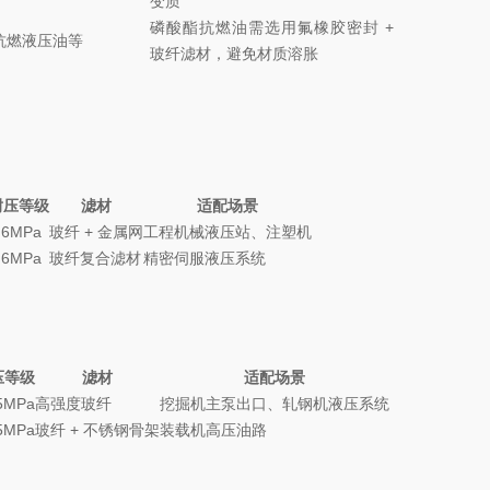
变质
磷酸酯抗燃油需选用氟橡胶密封 +
抗燃液压油等
玻纤滤材，避免材质溶胀
耐压等级
滤材
适配场景
.6MPa
玻纤 + 金属网
工程机械液压站、注塑机
.6MPa
玻纤复合滤材
精密伺服液压系统
压等级
滤材
适配场景
5MPa
高强度玻纤
挖掘机主泵出口、轧钢机液压系统
5MPa
玻纤 + 不锈钢骨架
装载机高压油路