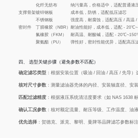
化纤无纺布
纳污量高，价格适中，适配普通液
支撑骨架
镀锌钢板
成本低，防锈，适配低压滤芯
不锈钢板
强度高，耐腐蚀，适配高压 / 高温 
密封件
丁腈橡胶（NBR）
耐油性能好，成本低，适配 - 20℃
氟橡胶（FKM）
耐高温、耐酸碱，适配 - 20℃~1
聚氨酯（PU）
弹性好，密封性能优异，适配高压
四、 选型关键步骤（避免参数不匹配）
确定滤芯类型
：根据安装位置（吸油 / 回油 / 高压 / 先
核对尺寸参数
：测量滤油器壳体的内径、安装轴直径、安
匹配过滤精度
：根据液压系统清洁度要求（如 NAS 1638 
确认工况参数
：核对额定流量、耐压等级、工作温度、油
优先选择
：贺德克、派克、黎明、曼牌等品牌滤芯参数标