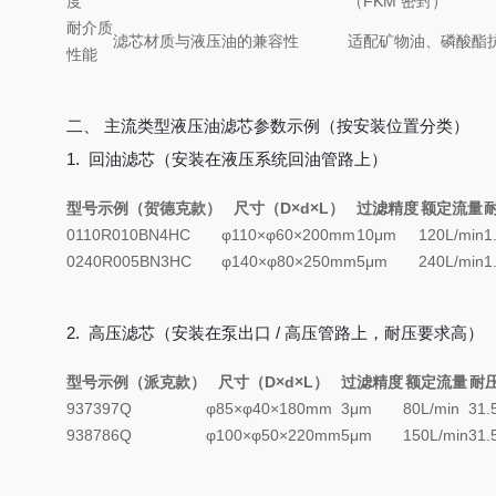
度
（FKM 密封）
耐介质
滤芯材质与液压油的兼容性
适配矿物油、磷酸酯
性能
二、 主流类型液压油滤芯参数示例（按安装位置分类）
1. 回油滤芯（安装在液压系统回油管路上）
型号示例（贺德克款）
尺寸（D×d×L）
过滤精度
额定流量
0110R010BN4HC
φ110×φ60×200mm
10μm
120L/min
1
0240R005BN3HC
φ140×φ80×250mm
5μm
240L/min
1
2. 高压滤芯（安装在泵出口 / 高压管路上，耐压要求高）
型号示例（派克款）
尺寸（D×d×L）
过滤精度
额定流量
耐
937397Q
φ85×φ40×180mm
3μm
80L/min
31.
938786Q
φ100×φ50×220mm
5μm
150L/min
31.