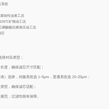
压系统
/ 腐蚀性油液工况
~100℃矿物油工况
50℃磷酸酯抗燃液压油工况
滤芯
导）选择对应类型；
装长度，确保滤芯尺寸匹配；
标准）选择，伺服系统选 1–5μm，普通系统选 10–20μm；
液类型，确保滤芯适配；
注规范，过滤性能有保障。