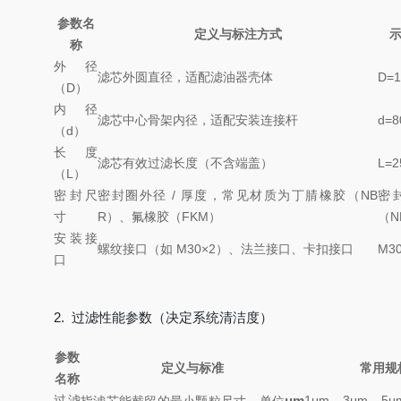
参数名
定义与标注方式
称
外径
滤芯外圆直径，适配滤油器壳体
D=
（D）
内径
滤芯中心骨架内径，适配安装连接杆
d=
（d）
长度
滤芯有效过滤长度（不含端盖）
L=
（L）
密封尺
密封圈外径 / 厚度，常见材质为丁腈橡胶（NB
密封
寸
R）、氟橡胶（FKM）
（N
安装接
螺纹接口（如 M30×2）、法兰接口、卡扣接口
M3
口
2. 过滤性能参数（决定系统清洁度）
参数
定义与标准
常用规
名称
过滤
μm
1μm、3μm、5μ