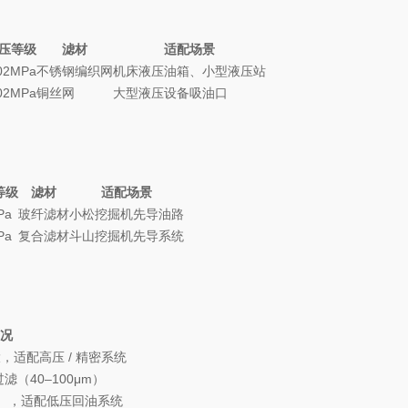
压等级
滤材
适配场景
02MPa
不锈钢编织网
机床液压油箱、小型液压站
02MPa
铜丝网
大型液压设备吸油口
等级
滤材
适配场景
Pa
玻纤滤材
小松挖掘机先导油路
Pa
复合滤材
斗山挖掘机先导系统
况
，适配高压 / 精密系统
（40–100μm）
m），适配低压回油系统