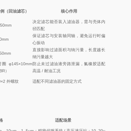
示例（回油滤芯）
核心作用
决定滤芯能否装入滤油器，需与壳体内
150mm
径匹配
保证滤芯与安装轴同轴，避免运行时偏
80mm
心振动
直接影响过滤面积与纳污量，长度越长
250mm
纳污量越大
圈 φ145×10mm
防止未过滤油液旁路泄漏，氟橡胶适配
BR）
高温 / 耐油工况
0×2 外螺纹
适配不同滤油器的固定方式
格
适配场景
m、10μm、
1–5μm：精密伺服系统 / 高压液压站；10–20μ