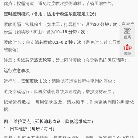
优势：按需清灰，避免过度喷吹损伤滤材，节省压缩空气。
定时控制模式（备用，适用于粉尘浓度稳定工况）
喷吹间隔：常规粉尘（如木工 / 打磨粉尘）设为
30 分钟 / 次
；高浓度
粉尘（如喷砂 / 矿山）设为
10–15 分钟 / 次
；
联系
喷吹时长：单支滤芯喷吹
0.1–0.2 秒 / 次
（避免时长过长导致滤材纤
维脱落）；
顶部
注意：多滤芯需
逐支轮喷
，禁止同时喷吹（会导致系统风压骤降）。
运行注意事项
运行前，需
预喷吹 1 次
：清除滤芯运输过程中吸附的浮尘；
避免空载运行：风机空载会导致风速过高，磨损滤材表层；
记录运行数据：每周记录压差、清灰频率，作为更换周期的判断依
据。
四、 维护要点（延长滤芯寿命，降低运维成本）
1. 日常维护（每班 / 每日）
巡检：观察压差表读数，检查有无漏风、异响，脉冲阀是否正常喷