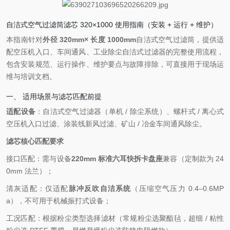
自洁式空气过滤筒滤芯 320×1000 使用指南（安装 + 运行 + 维护）
本指南针对
外径 320mm× 长度 1000mm
自洁式空气过滤筒，提供适
配空压机入口、车间通风、工业除尘自洁式过滤器的完整使用流程，
包含安装规范、运行操作、维护要点与故障排除，可直接用于现场运
维与培训文档。
一、 适用场景与滤芯匹配前提
适配设备
：自洁式空气过滤器（单机 / 除尘系统）、螺杆式 / 离心式
空压机入口过滤、涂装线新风过滤、矿山 / 冶金车间通风除尘。
滤芯核心匹配要求
接口匹配：需与设备
220mm 标准六耳快拆卡盘座
兼容（定制款为 24
0mm 法兰）；
清灰适配：仅适配
脉冲反吹自洁系统
（压缩空气压力 0.4–0.6MP
a），不可用于机械振打式设备；
工况匹配：根据粉尘类型选择滤材（常规粉尘选聚酯毡，超细 / 粘性