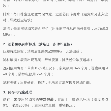
吹；
排水：每日排空压缩空气储气罐、过滤器的冷凝水（避免水分进入滤
材，导致粉尘结块）；
清洁：每周擦拭滤芯表面浮尘（用压缩空气从内向外吹扫，压力≤0.3
MPa）。
2. 滤芯更换判断标准（满足任一条件即更换）
压差持续超标：清灰后压差仍≥2000Pa，无法回落；
滤材破损：表面出现孔洞、纤维脱落，排放粉尘浓度超标；
达到使用寿命：单班 8 小时工况下，常规款用 3–6 个月，覆膜款用 4
–8 个月，防静电款用 2–4 个月；
滤材失效：出现硬化、板结，无法通过清灰恢复过滤性能。
3. 储存与报废处理
储存：未使用的滤芯需
密封包装
，存放于干燥通风环境（温度 0–3
0℃，湿度≤60%），避免阳光直射、重物挤压；