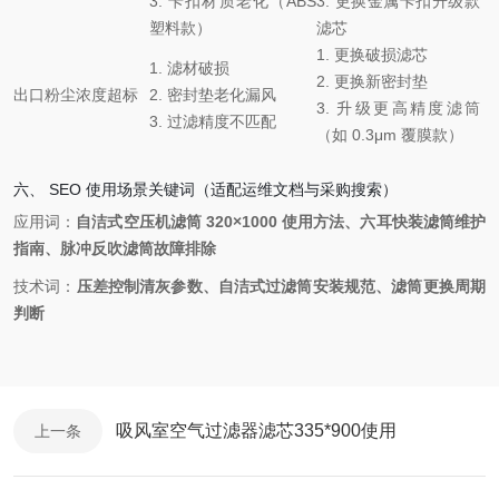
3. 卡扣材质老化（ABS
3. 更换金属卡扣升级款
塑料款）
滤芯
1. 更换破损滤芯
1. 滤材破损
2. 更换新密封垫
出口粉尘浓度超标
2. 密封垫老化漏风
3. 升级更高精度滤筒
3. 过滤精度不匹配
（如 0.3μm 覆膜款）
六、 SEO 使用场景关键词（适配运维文档与采购搜索）
应用词：
自洁式空压机滤筒 320×1000 使用方法、六耳快装滤筒维护
指南、脉冲反吹滤筒故障排除
技术词：
压差控制清灰参数、自洁式过滤筒安装规范、滤筒更换周期
判断
吸风室空气过滤器滤芯335*900使用
上一条