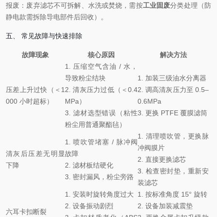
报废：废弃滤芯不可拆解、水洗或焚烧，需按
工业固废
分类处理（防
静电款需拆除导电部件后回收）。
五、 常见故障与快速排除
故障现象
核心原因
解决方法
1. 压缩空气含油 / 水，
导致粉尘结块
1. 加装三级油水分离器
压差上升过快（＜1
2. 清灰压力过低（＜0.4
2. 调高清灰压力至 0.5–
000 小时超标）
MPa）
0.6MPa
3. 滤材选型错误（粘性
3. 更换 PTFE 覆膜滤筒
粉尘用普通聚酯毡）
1. 清理喷吹管，更换脉
1. 喷吹管堵塞 / 脉冲阀
冲阀膜片
清灰后压差无明显
故障
2. 直接更换滤芯
下降
2. 滤材板结硬化
3. 检查密封垫，重新安
3. 密封漏风，粉尘旁路
装滤芯
1. 安装时旋转角度过大
1. 按标准角度 15° 旋转
2. 设备振动剧烈
2. 设备加装减震垫
六耳卡扣断裂