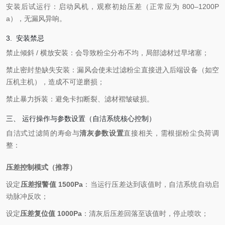
安装后试运行：启动风机，观察初始压差（正常应为 800–1200P
a），无漏风异响。
3. 安装禁忌
禁止倾斜 / 横放安装：会导致粉尘分布不均，局部滤材过早堵塞；
禁止密封垫缺失安装：漏风会使未过滤粉尘直接进入后端设备（如空
压机主机），造成不可逆磨损；
禁止暴力拆装：避免卡扣断裂、滤材褶皱破损。
三、 运行操作与参数设置（自洁系统核心控制）
自洁式过滤筒的寿命与
清灰参数设置
直接相关，需根据粉尘负荷调
整：
压差控制模式（推荐）
设定
压差报警值 1500Pa
：当运行压差达到该值时，自洁系统自动启
动脉冲反吹；
设定
压差复位值 1000Pa
：清灰后压差回落至该值时，停止喷吹；