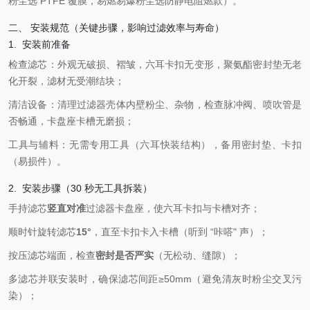
粉尘选 PTFE 覆膜，易燃易爆粉尘选防静电阻燃款）。
二、 安装规范（关键步骤，影响过滤效率与寿命）
1. 安装前准备
检查滤芯：外观无破损、褶皱，六耳卡扣无变形，聚氨酯密封垫无老
化开裂，滤材无受潮结块；
清洁设备：清理过滤器壳体内壁粉尘、杂物，检查脉冲阀、喷吹管是
否畅通，卡盘座卡槽无磨损；
工具与辅料：无需专用工具（六耳快装结构），备用密封垫、卡扣
（易损件）。
2. 安装步骤（30 秒无工具拆装）
手持滤芯
竖直对准
过滤器卡盘座，使六耳卡扣与卡槽对齐；
顺时针旋转滤芯
15°
，直至卡扣卡入卡槽（听到 “咔嗒" 声）；
按压滤芯端面，检查
密封是否严实
（无松动、缝隙）；
多滤芯并联安装时，确保滤芯间距≥50mm（避免清灰时粉尘交叉污
染）；