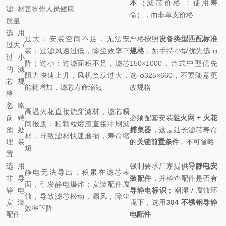
本
（滤芯价格 ÷ 使用寿
滤材
害操作人员健康
命），而非单支价格
质量
选用
过大：安装空间不足，无法安
严格按照
设备类型匹配标准
过大 /
装；过滤风速过低，除尘效率下
规格
，如手持小型优先选 φ
过小
降；过小：过滤面积不足，滤芯
150×1000，台式中型优先
的滤
阻力快速上升，风机负载过大，
选 φ325×660，不要随意更
芯规
能耗增加，滤芯寿命缩短
改规格
格
忽略
高温火花直接烧穿滤材，滤芯瞬
前端
必须配套安装
阻火网 + 火花
间报废；粗颗粒熔渣直接冲刷滤
预处
捕集器
，这是延长滤芯寿命
材，导致滤材快速磨损，寿命缩
理装
的
关键前置条件
，不可省略
短
置
选用
强制要求厂家提供
导静电安
静电无法导出，积累在滤芯表
非导
装配件
，并检查配件是否有
面，引发静电爆炸；安装配件腐
静电
导静电标识
；潮湿 / 腐蚀环
蚀，导致滤芯松动，漏风，除尘
安装
境下，选用
304 不锈钢导静
效率下降
配件
电配件