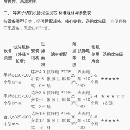
腐蚀性、易清灰性
。
二、 等离子切割机除烟尘滤芯 标准规格与参数表
按
设备类型
分类，提供
标配规格、核心参数、选购优先级
，方便直接
匹配设备，无需自行计算。
过
耐
滤芯规格
常规
设备
安装
滤
温
抗静电
（外径 ×
滤材标配
使用
选购优先级
类型
结构
面
等
性
长度）
寿命
积
级
螺杆
4.0
抗静电 PTFE
表面电
手持
φ150×100
25
3~5
吊装
~5.
覆膜阻燃聚
阻≤10
★★★★★
小型
0mm
0℃
个月
式
0㎡
酯
^9Ω
花板
3.5
抗静电 PTFE
表面电
手持
φ133×100
25
2~4
★★★☆☆
安装
~4.
覆膜阻燃聚
阻≤10
小型
0mm
0℃
个月
（次选）
式
2㎡
酯
^9Ω
花板
10~
抗静电 PTFE
表面电
台式
φ325×660
30
6~8
安装
12
覆膜阻燃玻
阻≤10
★★★★★
中型
mm
0℃
个月
式
㎡
纤
^8Ω