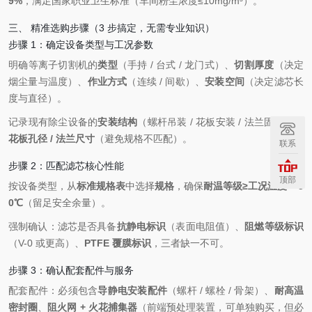
9%
，满足国家职业卫生标准（车间粉尘浓度≤10mg/m³）。
三、 精准选购步骤（3 步搞定，无需专业知识）
步骤 1：确定设备类型与工况参数
明确等离子切割机的
类型
（手持 / 台式 / 龙门式）、
切割厚度
（决定
烟尘量与温度）、
作业方式
（连续 / 间歇）、
安装空间
（决定滤芯长
度与直径）。
记录现有除尘设备的
安装结构
（螺杆吊装 / 花板安装 / 法兰固定）、
花板孔径 / 法兰尺寸
（避免规格不匹配）。
联系
步骤 2：匹配滤芯核心性能
顶部
按设备类型，从
标准规格表
中选择
规格
，确保
耐温等级≥工况温度 + 5
0℃
（留足安全余量）。
强制确认：滤芯是否具备
抗静电标识
（表面电阻值）、
阻燃等级标识
（V-0 或更高）、
PTFE 覆膜标识
，三者缺一不可。
步骤 3：确认配套配件与服务
配套配件：必须包含
导静电安装配件
（螺杆 / 螺栓 / 骨架）、
耐高温
密封圈
、
阻火网 + 火花捕集器
（前端预处理装置，可单独购买，但必