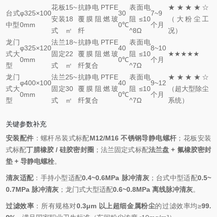
花板
15~
抗静电 PTFE
表面电
★★★★☆
台式
φ325×100
30
7~9
安装
18
覆膜阻燃玻
阻≤10
（大粉尘工
中型
0mm
0℃
个月
式
㎡
纤
^8Ω
况）
龙门
法兰
18~
抗静电 PTFE
表面电
φ325×120
40
8~10
式大
固定
22
覆膜阻燃玻
阻≤10
★★★★★
0mm
0℃
个月
型
式
㎡
纤复合
^7Ω
龙门
法兰
25~
抗静电 PTFE
表面电
★★★★☆
φ400×100
40
9~12
式大
固定
30
覆膜阻燃玻
阻≤10
（超大型除尘
0mm
0℃
个月
型
式
㎡
纤复合
^7Ω
系统）
关键参数补充
安装配件
：螺杆吊装式标配
M12/M16 不锈钢导静电螺杆
；花板安装
式标配
丁腈橡胶 / 硅胶密封圈
；法兰固定式标配
法兰盘 + 氟橡胶密封
垫 + 导静电螺栓
。
清灰适配
：手持小型适配
0.4~0.6MPa 脉冲清灰
；台式中型适配
0.5~
0.7MPa 脉冲清灰
；龙门式大型适配
0.6~0.8MPa 离线脉冲清灰
。
过滤效率
：所有规格对
0.3μm 以上超细金属粉尘
的过滤效率均≥
99.