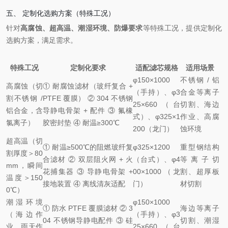
五、 定制化选购方案（特殊工况）
针对
高腐蚀、超高温、潮湿环境、防爆要求
等特殊工况，提供定制化
选购方案，满足需求。
特殊工况
定制化要求
适配滤芯规格
适用场景
φ150×1000
不锈钢 / 铝
高腐蚀（切
① 耐腐蚀滤材（玻纤复合 +
（手持）、φ3
合金等离子
割不锈钢 /
PTFE 覆膜） ② 304 不锈钢
25×660（台
切割、海边
铝合金，含
导静电骨架 + 配件 ③ 氟橡
式）、φ325×1
作业、高腐
氯离子）
胶密封垫 ④ 耐温≥300℃
200（龙门）
蚀环境
超高温（切
① 耐温≥500℃的阻燃玻纤复
φ325×1200
重型钢结构
割厚度＞80
合滤材 ② 双层阻火网 + 火
（台式）、φ4
等离子切
mm，瞬间
花捕集器 ③ 导静电骨架 +
00×1000（龙
割、超厚板
温度＞150
接地装置 ④ 离线清灰适配
门）
材切割
0℃）
潮湿环境
φ150×1000
① 防水 PTFE 覆膜滤材 ② 3
海边等离子
（海边作
（手持）、φ3
04 不锈钢导静电配件 ③ 硅
切割、潮湿
业、雨天作
25×660（台