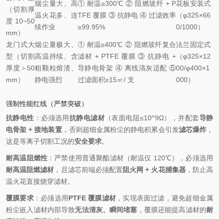
烟尘量大、高
① 耐温≥300℃ ② 阻燃玻纤 + P
花板安装式
（切割厚
温火花多、连
TFE 覆膜 ③ 抗静电 ④ 过滤效率
（φ325×66
度 10~50
续作业
≥99.95%
0/1000）
mm）
龙门式大
烟尘量极大、
① 耐温≥400℃ ② 阻燃玻纤复合
法兰固定式
型（切割
高温持续、含
滤材 + PTFE 覆膜 ③ 抗静电 +
（φ325×12
厚度＞50
粗颗粒熔渣、
导静电骨架 ④ 离线清灰适配 ⑤
00/φ400×1
mm）
静电强烈
过滤面积≥15㎡/ 支
000）
强制性能红线（严禁突破）
抗静电性
：必须选用
抗静电滤材
（表面电阻≤10^9Ω），并配套
导静
电骨架 + 接地装置
，否则超细金属粉尘的静电积累会引发
滤芯爆炸
，
这是等离子切割工况的
安全要求
。
耐高温阻燃性
：严禁使用普通聚酯滤材（耐温仅 120℃），必须选用
耐高温阻燃滤材
，且滤芯前端必须配置
阻火网 + 火花捕集器
，防止高
温火花直接烧穿滤材。
覆膜要求
：必须选用
PTFE 覆膜滤材
，实现表面过滤，避免超细金属
粉尘嵌入滤材内部导致
无法清灰、瞬间堵塞
，覆膜还能提高滤材的
耐