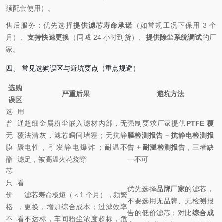
须配套使用）。
售后服务：优先选择
提供滤芯寿命承诺
（如常规工况下保用 3 个
月）、
支持快速更换
（同城 24 小时到货）、
提供除尘系统调试
的厂
家。
四、 常见选购误区与避坑要点（重点规避）
选购
严重后果
避坑方法
误区
选用
普通
超细金属粉尘嵌入滤材内部，无
强制要求厂家提供
PTFE 覆
无覆
法清灰，滤芯瞬间堵塞；无抗静
膜检测报告 + 抗静电检测报
膜聚
电性，引发静电爆炸；耐温不
告 + 耐温检测报告
，三者缺
酯滤
足，被高温火花烧穿
一不可
芯
只看
优先选择
品牌厂家
的滤芯，
价
滤芯寿命极短（＜1 个月），频繁
不要选用无品牌、无检测报
格，
更换，增加综合成本；过滤效率
告的低价滤芯；对比
综合成
不看
不达标，车间粉尘浓度超标，危