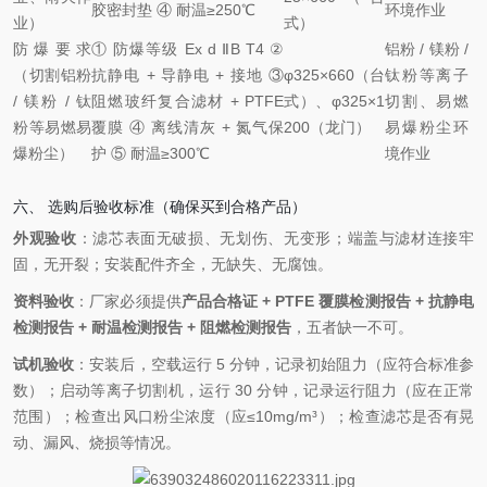
胶密封垫 ④ 耐温≥250℃
环境作业
业）
式）
防爆要求
① 防爆等级 Ex d ⅡB T4 ②
铝粉 / 镁粉 /
（切割铝粉
抗静电 + 导静电 + 接地 ③
φ325×660（台
钛粉等离子
/ 镁粉 / 钛
阻燃玻纤复合滤材 + PTFE
式）、φ325×1
切割、易燃
粉等易燃易
覆膜 ④ 离线清灰 + 氮气保
200（龙门）
易爆粉尘环
爆粉尘）
护 ⑤ 耐温≥300℃
境作业
六、 选购后验收标准（确保买到合格产品）
外观验收
：滤芯表面无破损、无划伤、无变形；端盖与滤材连接牢
固，无开裂；安装配件齐全，无缺失、无腐蚀。
资料验收
：厂家必须提供
产品合格证 + PTFE 覆膜检测报告 + 抗静电
检测报告 + 耐温检测报告 + 阻燃检测报告
，五者缺一不可。
试机验收
：安装后，空载运行 5 分钟，记录初始阻力（应符合标准参
数）；启动等离子切割机，运行 30 分钟，记录运行阻力（应在正常
范围）；检查出风口粉尘浓度（应≤10mg/m³）；检查滤芯是否有晃
动、漏风、烧损等情况。