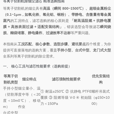
等离子切割机除烟尘滤芯 精准选购指南
等离子切割机的烟尘具有
高温（瞬间 800~1500℃）、超细金属粉尘
（0.1~1μm，如氧化铁、氧化铝、铜粉）、带静电、含微量有毒金属
蒸汽
的工况特点，滤芯选购的核心原则是
「耐高温阻燃 + 抗静电覆
膜 + 高效表面过滤 + 适配安装结构」
，错误选型会导致滤芯
瞬间烧
损、糊袋堵塞、静电爆炸、过滤效率不达标
等严重问题。
本指南从
工况匹配、核心参数、选型步骤、避坑要点
四个维度，为你
提供可直接落地的选购方案，覆盖
手持小型、台式中型、龙门式大型
全系列等离子切割机的除尘需求。
一、 核心工况与滤芯性能要求（选购前提）
等离子切
优先安装结
烟尘特点
滤芯强制性能要求
割机类型
构
手持小型
烟尘量小、温
① 耐温≥250℃ ② 抗静电 PTFE
螺杆吊装式
（切割厚
度中等（＜20
覆膜 ③ 阻燃等级 V-0 ④ 初始阻
（φ150×10
度＜10m
0℃）、移动
力＜150Pa
00）
m）
作业
台式中型