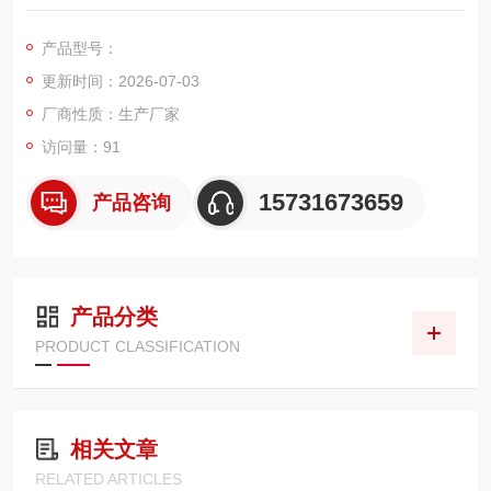
350mm、筒身高度 900mm，顶部采用三根固定螺杆吊装锁紧结
构，适配花板顶部螺栓吊装安装。整体采用深度均匀褶皱成型，
产品型号：
可搭配普通聚酯、PTFE 覆膜、防静电、阻燃多种滤材；筒身双
更新时间：2026-07-03
层镀锌支撑网加固，聚氨酯一体密封端盖搭配加厚硅胶密封圈，
密封不漏尘。单支过滤面积充足。
厂商性质：生产厂家
访问量：91
15731673659
产品咨询
产品分类
PRODUCT CLASSIFICATION
相关文章
RELATED ARTICLES