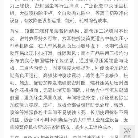
力上涨快、密封漏尘等行业痛点，广泛配套中央除尘机
组、大型喷粉除尘柜、全自动抛丸除尘、等离子切割净化
设备，有效降低设备运维、能耗、耗材综合成本。
首先，顶部三螺杆吊装紧固结构，高负压工况稳固不松
动，密封效果持久可靠。六耳快拆滤筒更适合中低负压小
型单机除尘，在大型风机高负压抽吸环境下，长期气流震
动容易出现卡扣打滑、缝隙漏风；而本产品采用三根均匀
分布的实心加固螺杆吊装锁紧，通过螺母压紧端盖与花
板，三点均匀受力，固定强度大幅提升，即便除尘系统长
期高负压运行、高频脉冲喷吹震动，滤筒也不会移位、松
动、翘边。配套加厚发泡硅胶密封圈，螺杆压紧后密封圈
贴合花板板面，无缝封堵安装间隙，杜绝含尘气流从缝隙
侧漏，避免除尘风量衰减、车间粉尘外溢，保证整套除尘
系统吸力稳定。螺杆、压板全部做镀锌防锈处理，铸造、
喷涂等潮湿多粉尘车间不易锈蚀卡死，长期使用拆装不易
滑丝，适合 24 小时不间断运行的大中型工业除尘设备，无
需频繁停机检查滤芯紧固情况，减少人工巡检成本。
联系
其次，900mm 加长褶皱设计，单筒过滤面积大，大风量工