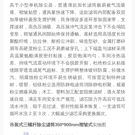
高于小型单机除尘器，普通薄款加长滤筒极易被气流吸
瘪、褶皱贴壁，通风量快速下降。这款滤筒内部配备双层
加厚镀锌菱形支撑护网，筒身增设多道环形加固束带，支
撑滤材，高负压抽吸、高压脉冲气流反复冲击下不会塌陷
变形，褶皱通风间隙始终保持通畅。基材选用高强度长丝
聚酯纤维，抗拉伸、耐粉尘冲刷，铸造型砂、金属打磨碎
屑等高硬度粉尘工况不易磨破穿孔；上下端盖与滤材采用
高温聚氨酯满胶密封粘接，胶层饱满均匀，车间冷热温
差、持续气流震动环境下不会脱胶开裂，杜绝粉尘从粘接
缝隙穿透造成尾气超标。支撑护网整体镀锌防腐，轻微水
汽、弱腐蚀粉尘环境不易生锈破损。可按需定制特种滤
材，喷塑、铝镁粉尘选用防静电滤筒消除静电积聚，规避
粉尘燃爆风险；木工、塑料加工配套阻燃滤材，遇火星快
速自熄，满足车间安全生产规范。滤芯阻力升高后可低压
清水冲洗，晾干后过滤、密封性能基本恢复，一支滤筒可
循环水洗 2 至 3 次，大幅减少滤芯采购更换频次。
吊装式三螺杆除尘滤筒350*900mm褶皱式
实物图