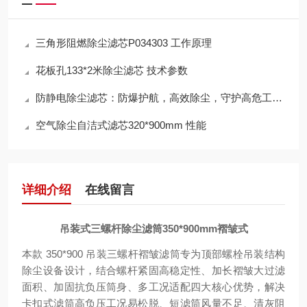
三角形阻燃除尘滤芯P034303 工作原理
花板孔133*2米除尘滤芯 技术参数
防静电除尘滤芯：防爆护航，高效除尘，守护高危工况安全
空气除尘自洁式滤芯320*900mm 性能
详细介绍
在线留言
吊装式三螺杆除尘滤筒350*900mm褶皱式
本款 350*900 吊装三螺杆褶皱滤筒专为顶部螺栓吊装结构
除尘设备设计，结合螺杆紧固高稳定性、加长褶皱大过滤
面积、加固抗负压筒身、多工况适配四大核心优势，解决
卡扣式滤筒高负压工况易松脱、短滤筒风量不足、清灰阻