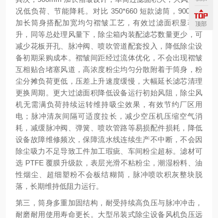
况低负荷、节能降耗。对比 350*660 短款滤筒，900mm
加长筒身搭配加宽均匀褶皱工艺，有效过滤面积显著提
顶部
升，同等总处理风量下，除尘箱内装配滤芯数量更少，可
减少花板开孔、脉冲阀、喷吹管道配套投入，降低除尘设
备初期采购成本。褶皱间距经过流体优化，不会出现褶皱
互相贴合堵塞风道，高浓度粉尘均匀分散附着于筒身，粉
尘分摊负荷更低，压差上升速度缓慢，大幅延长滤芯清理
更换周期。更大过滤面积降低设备运行初始风阻，除尘风
机无需满负荷持续运转维持吸尘效果，有效节约厂区用
电；脉冲清灰间隔可适度拉长，减少空压机压缩空气消
耗，减缓脉冲阀、弹簧、喷吹管路等易损配件损耗，降低
设备故障维修频次，保障流水线连续生产不中断，不会因
除尘吸力不足导致工件加工瑕疵、车间粉尘超标。滤材可
选 PTFE 覆膜升级款，表层光滑不粘粉尘，潮湿粉料、油
性烟尘、超细塑粉不会板结糊筒，脉冲喷吹积灰整块脱
落，长期维持低阻力运行。
第三，筒身多重加固结构，耐受持续高负压与脉冲冲击，
耐磨耐用使用寿命更长。大型吊装式除尘设备风机负压远