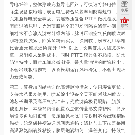
导电纤维，整体形成完整导电回路，可快速将静电传导至
联系
除尘设备接地端，表面电阻符合涂装车间防爆规范，从源
头规避静电安全事故。表层热压复合 PTFE 微孔覆膜采用
表面过滤原理，光滑薄膜将全部塑粉阻隔在滤筒外侧，超
顶部
细粉末不会渗入滤材纤维内部，脉冲压缩空气反向喷吹时
积粉整块脱落，回落至粉箱实现二次回收，粉末利用率相
比普通无覆膜滤筒提升 15% 以上，长期使用大幅减少环
氧、聚酯粉末采购成本。同时 PTFE 膜具备不粘粉、防水
防油特性，面对车间轻微潮湿、带少量油污的喷涂粉尘，
不会出现板结糊筒，设备长期运行风压稳定，不会出现吸
力衰减问题。
第三，筒身加固结构适配高频脉冲清灰，使用寿命更长，
支持水洗重复使用。喷塑除尘设备全天不间断脉冲喷吹，
滤芯长期承受高压气流冲击，劣质滤筒极易塌陷、脱胶、
破损漏粉。本滤筒内部配置双层镀锌菱形支撑护网，筒身
增设多道加固束带，负压抽风与脉冲喷吹时不会出现褶皱
贴壁，始终保持褶皱通风间隙通畅；滤材与上下端盖采用
高温聚氨酯满胶粘接，胶层饱满均匀，温差变化、持续气