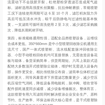
流震动下不会脱胶开裂，杜绝塑粉穿透滤芯造成尾气超
标。滤材选用高强度长丝聚酯，抗拉伸耐磨损，常规喷塑
工况下连续使用周期可达 6 至 10 个月，滤芯积灰阻力升
高后可低压清水冲洗，晾干后防静电与过滤性能基本恢
复，一支滤筒可循环清洗使用 2 至 3 次，减少滤芯采购频
次，降低长期耗材开销。
第四，标准规格通用性强，适配全品类喷塑设备，运维综
合成本更低。350*660mm 是中小型喷塑回收除尘机通用主
流尺寸，国产一体式喷塑柜、流水线配套脉冲回收除尘
器、小型手动喷粉回收机均可直接替换，无需改造设备花
板与箱体，备货采购简单，供货周期短。六耳上装款式适
配绝大多数顶开式喷塑除尘箱体，维护时无需进入设备内
部，操作更安全。相比传统除尘布袋，滤筒单位体积过滤
面积更大，同等风量需求下所需滤芯数量更少，减少空压
机压缩空气消耗，降低设备用电能耗，脉冲阀、喷吹管等
配件损耗速度同步减缓，减少设备维修频次。整体而言，
这款喷塑专用六耳滤筒同时解决喷涂企业安全生产、原料
节约、生产效率、环保达标四大核心需求，是干式喷塑除