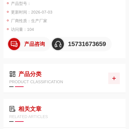
产品型号：
患，0.3μm 粉尘拦截效率 99.99%；内外双层镀锌支撑网搭配一
更新时间：2026-07-03
体式密封硅胶垫圈，适配各类静电喷塑流水线、小型喷粉回收
机。
厂商性质：生产厂家
访问量：104
15731673659
产品咨询
产品分类
PRODUCT CLASSIFICATION
相关文章
RELATED ARTICLES