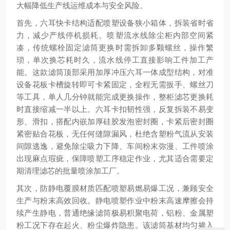
大幅降低生产线运维成本与安全风险。
首先，六耳快卡结构适配喷塑设备狭小箱体，拆装省时省
力，减少产线停机损耗。喷塑流水线除尘柜内部空间紧
凑，传统螺栓固定滤筒更换时需拆卸多颗螺丝，操作繁
琐，单次换芯耗时久，流水线停工直接影响工件加工产
能。这款滤筒顶部采用加厚冲压六耳一体成型结构，对准
设备花板卡槽旋转即可卡紧固定，全程无需扳手、螺丝刀
等工具，单人几分钟就能完成更换操作，整柜滤芯更换耗
时直接缩减一半以上。六耳卡扣韧性强，反复拆装不易变
形、滑扣，搭配内嵌加厚硅胶发泡密封圈，卡紧后密封圈
紧密贴合花板，无任何缝隙漏风，杜绝含塑粉气流从安装
间隙逃逸，避免除尘吸力下降、车间粉末弥漫、工件喷涂
出现麻点瑕疵，保障喷塑工序稳定作业，尤其适合需要定
期清理滤芯的批量喷涂加工厂。
其次，防静电覆膜材质匹配喷塑易燃易爆工况，兼顾安全
生产与粉末高效回收。静电喷塑作业中粉末高速摩擦会持
续产生静电，普通绝缘滤筒极易积聚电荷，铝粉、金属塑
粉工况下存在起火、粉尘爆炸隐患。该滤筒基材均匀掺入