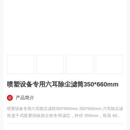
喷塑设备专用六耳除尘滤筒350*660mm
产品简介
喷塑设备专用六耳除尘滤筒350*660mm 350*660mm 六耳除尘滤
筒是干式喷塑回收除尘柜专用滤芯，外径 350mm，筒高 660m
m，顶部一体式六耳卡扣快拆结构，无需工具快速拆装。标配防
静电聚酯基材复合 PTFE 微孔覆膜，表面导电可消除喷涂静电隐