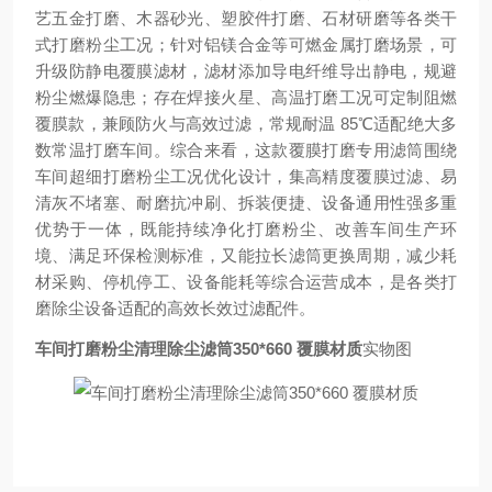
艺五金打磨、木器砂光、塑胶件打磨、石材研磨等各类干
式打磨粉尘工况；针对铝镁合金等可燃金属打磨场景，可
升级防静电覆膜滤材，滤材添加导电纤维导出静电，规避
粉尘燃爆隐患；存在焊接火星、高温打磨工况可定制阻燃
覆膜款，兼顾防火与高效过滤，常规耐温 85℃适配绝大多
数常温打磨车间。综合来看，这款覆膜打磨专用滤筒围绕
车间超细打磨粉尘工况优化设计，集高精度覆膜过滤、易
清灰不堵塞、耐磨抗冲刷、拆装便捷、设备通用性强多重
优势于一体，既能持续净化打磨粉尘、改善车间生产环
境、满足环保检测标准，又能拉长滤筒更换周期，减少耗
材采购、停机停工、设备能耗等综合运营成本，是各类打
磨除尘设备适配的高效长效过滤配件。
车间打磨粉尘清理除尘滤筒350*660 覆膜材质
实物图