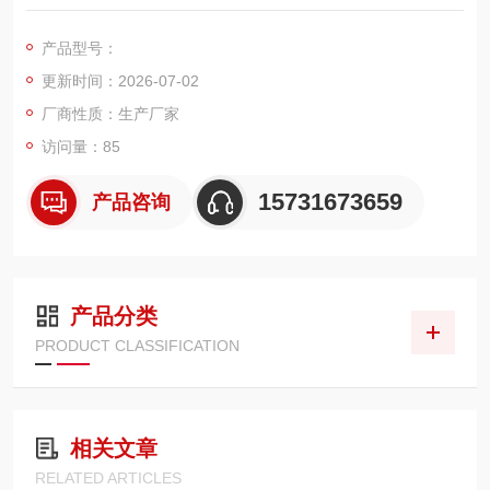
针对五金、铝材、不锈钢、木器等车间打磨细粉尘设计，单支过
滤面积 6-8㎡，0.3μm 超细粉尘拦截效率 99.99%，表层过滤不
产品型号：
嵌灰，脉冲反吹清灰不糊筒，双层镀锌支撑网抗金属碎屑冲刷，
更新时间：2026-07-02
适配各类打磨脉冲除尘设备，长期低阻力运行，稳定满足车间粉
尘超低排放要求。
厂商性质：生产厂家
访问量：85
15731673659
产品咨询
产品分类
PRODUCT CLASSIFICATION
相关文章
RELATED ARTICLES