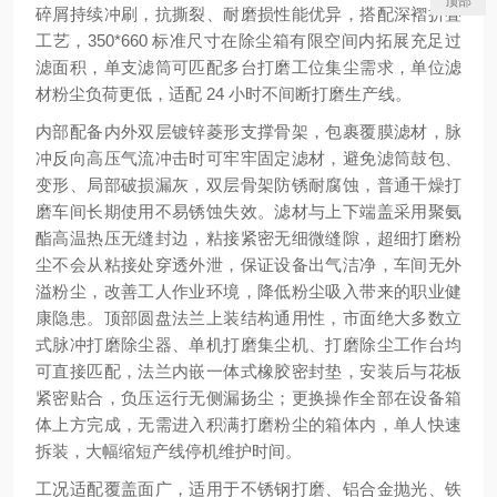
顶部
碎屑持续冲刷，抗撕裂、耐磨损性能优异，搭配深褶折叠
工艺，350*660 标准尺寸在除尘箱有限空间内拓展充足过
滤面积，单支滤筒可匹配多台打磨工位集尘需求，单位滤
材粉尘负荷更低，适配 24 小时不间断打磨生产线。
内部配备内外双层镀锌菱形支撑骨架，包裹覆膜滤材，脉
冲反向高压气流冲击时可牢牢固定滤材，避免滤筒鼓包、
变形、局部破损漏灰，双层骨架防锈耐腐蚀，普通干燥打
磨车间长期使用不易锈蚀失效。滤材与上下端盖采用聚氨
酯高温热压无缝封边，粘接紧密无细微缝隙，超细打磨粉
尘不会从粘接处穿透外泄，保证设备出气洁净，车间无外
溢粉尘，改善工人作业环境，降低粉尘吸入带来的职业健
康隐患。顶部圆盘法兰上装结构通用性，市面绝大多数立
式脉冲打磨除尘器、单机打磨集尘机、打磨除尘工作台均
可直接匹配，法兰内嵌一体式橡胶密封垫，安装后与花板
紧密贴合，负压运行无侧漏扬尘；更换操作全部在设备箱
体上方完成，无需进入积满打磨粉尘的箱体内，单人快速
拆装，大幅缩短产线停机维护时间。
工况适配覆盖面广，适用于不锈钢打磨、铝合金抛光、铁