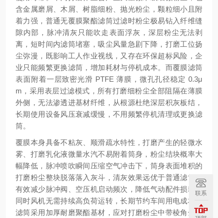
含金属磨屑、木屑、树脂细粉、抛光粉尘，颗粒细小且附
着力强，普通无覆膜聚酯滤筒过滤时粉尘极易钻入纤维缝
隙内部，脉冲清灰只能吹走表面浮灰，深层粉尘无法剥
离，短时间内滤筒堵塞，吸尘风量急剧下降，打磨工位扬
尘弥漫，既影响工人作业视线，又存在环保超标风险，企
业只能频繁更换滤筒，增加耗材与停机成本。而覆膜滤筒
表面附着一层致密光滑 PTFE 薄膜，微孔孔径稳定 0.3μ
m，采用表层过滤模式，所有打磨细粉尘全部阻隔在薄膜
外侧，无法渗透进基材纤维，从根源杜绝深层积灰板结，
长期使用设备风压衰减缓慢，不用频繁停机清理或更换滤
筒。
覆膜本身具备不粘灰、顺滑疏水特性，打磨产生的轻微水
雾、打磨乳化液微量水汽不易附着筒身，粉尘结块概率大
幅降低，脉冲喷吹瞬间压缩空气冲击下，筒身表面堆积的
打磨粉尘整块脱落落入灰斗，清灰效果远优于普通滤筒，
有效减少脉冲阀、空压机启动频次，降低气动配件损耗，
联系
同时风机无需持续高负荷运转，长期节约车间用电成本。
滤筒采用加厚耐磨聚酯基材，应对打磨粉尘中带棱角金属