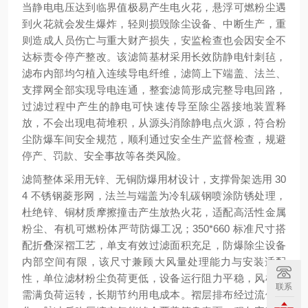
当静电电压达到临界值极易产生电火花，悬浮可燃粉尘遇
到火花就会发生爆炸，轻则损毁除尘设备、中断生产，重
则造成人员伤亡与重大财产损失，安监检查也会因安全不
达标责令停产整改。该滤筒基材采用长效防静电针刺毡，
滤布内部均匀植入连续导电纤维，滤筒上下端盖、法兰、
支撑网全部实现导电连通，整套滤筒形成完整导电回路，
过滤过程中产生的静电可快速传导至除尘器接地装置释
放，不会出现电荷堆积，从源头消除静电点火源，符合粉
尘防爆车间安全规范，顺利通过安全生产监督检查，规避
停产、罚款、安全事故等各类风险。
滤筒整体采用无锌、无铜防爆用材设计，支撑骨架选用 30
4 不锈钢菱形网，法兰与端盖为冷轧碳钢喷涂防锈处理，
杜绝锌、铜材质摩擦撞击产生放热火花，适配高活性金属
粉尘、有机可燃粉体严苛防爆工况；350*660 标准尺寸搭
配折叠深褶工艺，单支有效过滤面积充足，防爆除尘设备
内部空间有限，该尺寸兼顾大风量处理能力与安装适配
性，单位滤材粉尘负荷更低，设备运行阻力平稳，风机无
联系
需满负荷运转，长期节约用电成本。褶层排布经过流体优