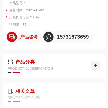
产品型号：
双层不锈钢支撑网，可快速导出过滤静电、杜绝静电积聚打火，
更新时间：2026-07-02
单支过滤面积 6-8㎡，脉冲清灰不易糊筒，适配防爆型脉冲除尘
器、粉体回收设备，消除粉尘燃爆隐患。
厂商性质：生产厂家
访问量：87
15731673659
产品咨询
产品分类
PRODUCT CLASSIFICATION
相关文章
RELATED ARTICLES