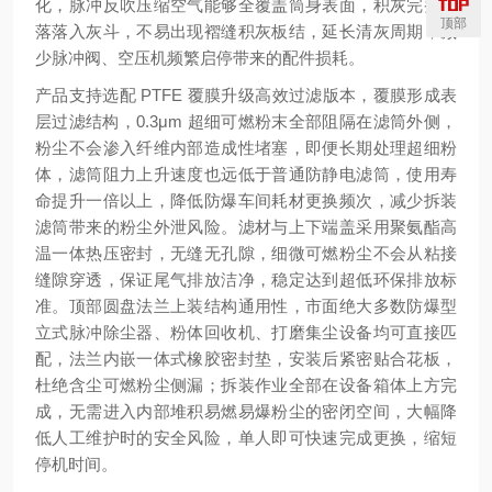
化，脉冲反吹压缩空气能够全覆盖筒身表面，积灰完整脱
顶部
落落入灰斗，不易出现褶缝积灰板结，延长清灰周期，减
少脉冲阀、空压机频繁启停带来的配件损耗。
产品支持选配 PTFE 覆膜升级高效过滤版本，覆膜形成表
层过滤结构，0.3μm 超细可燃粉末全部阻隔在滤筒外侧，
粉尘不会渗入纤维内部造成性堵塞，即便长期处理超细粉
体，滤筒阻力上升速度也远低于普通防静电滤筒，使用寿
命提升一倍以上，降低防爆车间耗材更换频次，减少拆装
滤筒带来的粉尘外泄风险。滤材与上下端盖采用聚氨酯高
温一体热压密封，无缝无孔隙，细微可燃粉尘不会从粘接
缝隙穿透，保证尾气排放洁净，稳定达到超低环保排放标
准。顶部圆盘法兰上装结构通用性，市面绝大多数防爆型
立式脉冲除尘器、粉体回收机、打磨集尘设备均可直接匹
配，法兰内嵌一体式橡胶密封垫，安装后紧密贴合花板，
杜绝含尘可燃粉尘侧漏；拆装作业全部在设备箱体上方完
成，无需进入内部堆积易燃易爆粉尘的密闭空间，大幅降
低人工维护时的安全风险，单人即可快速完成更换，缩短
停机时间。