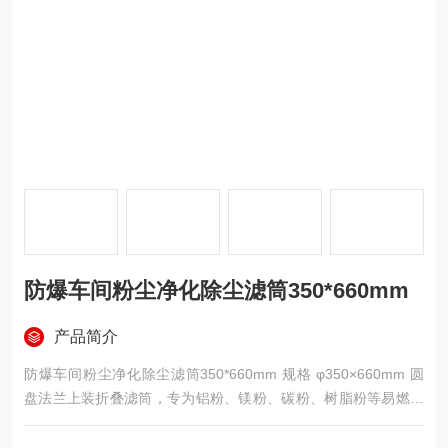
防爆车间粉尘净化除尘滤筒350*660mm
产品简介
防爆车间粉尘净化除尘滤筒350*660mm 规格 φ350×660mm 圆
盘法兰上装折叠滤筒，专为铝粉、镁粉、碳粉、树脂粉等易燃易
爆粉尘防爆车间定制；滤材内置连续导电纤维防静电针刺毡，可
选 PTFE 覆膜提升过滤精度，整体无锌无铜防爆材质构造，内外