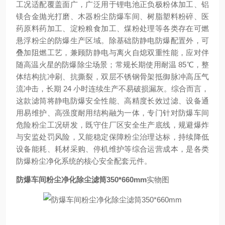
工况适配覆盖面广，广泛用于锂电池正负极粉体加工、铝
镁合金抛光打磨、木器粉尘防爆车间、树脂塑料粉碎、医
药原料药加工、淀粉粮食加工、煤粉处理等各类存在可燃
悬浮粉尘的防爆生产区域。除基础防静电防爆配置外，可
叠加阻燃工艺，兼顾防静电与离火自熄双重性能，应对伴
随高温火星的防爆除尘场景；常规长期使用耐温 85℃，整
体结构抗冲刷、抗撕裂，双层不锈钢骨架抵御脉冲高压气
流冲击，长期 24 小时连续生产不易破损漏灰。综合而言，
这款滤筒将静电防爆安全性能、高精度长效过滤、设备通
用易维护、高强度耐用结构融为一体，专门针对防爆车间
危险粉尘工况研发，既守住厂区安全生产底线，规避爆炸
与安监处罚风险，又能稳定保障粉尘治理达标，持续降低
设备能耗、耗材采购、停机维护等综合运营成本，是各类
防爆粉尘净化系统的核心安全配套元件。
防爆车间粉尘净化除尘滤筒350*660mm
实物图