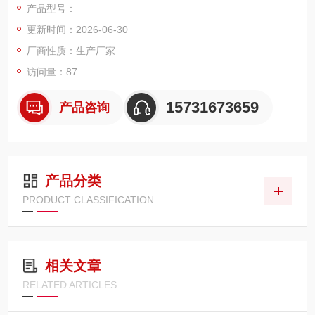
产品型号：
0mm，可高效拦截高温金属烟尘、超细氧化粉尘，具备离火自
更新时间：2026-06-30
熄、疏水疏油、易清灰、高精度过滤特点，适配碳钢、不锈钢、
铝镁合金各类板材切割工况。
厂商性质：生产厂家
访问量：87
15731673659
产品咨询
产品分类
PRODUCT CLASSIFICATION
相关文章
RELATED ARTICLES