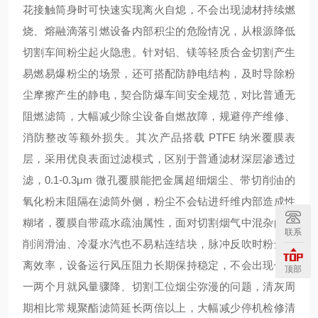
花接触筒身时可快速实现离火自熄，不会出现滤材持续燃
烧、熔融滴落引燃设备内部积尘的危险情况，从根源降低
切割车间粉尘起火隐患。针对铝、镁等轻质合金切割产生
易燃易爆粉尘的场景，还可搭配防静电结构，及时导除粉
尘摩擦产生的静电，契合防爆车间安全规范，对比普通无
阻燃滤筒，大幅减少除尘设备自燃故障，规避停产维修、
消防整改等额外损失。其次产品搭载 PTFE 纳米覆膜表
层，采用优良表面过滤模式，区别于普通滤材深层渗透过
滤，0.1-0.3μm 微孔覆膜能把金属超细烟尘、带切削油的
氧化粉末阻隔在滤筒外侧，粉尘不会钻进纤维内部造成性
糊堵，覆膜自带疏水疏油属性，面对切割烟气中混杂的切
联系
削润滑油、冷凝水汽也不易粘连结块，脉冲反吹时粉尘剥
离效率，设备运行风压阻力长期保持稳定，不会出现使用
顶部
一两个月就风量骤降、切割工位烟尘弥漫的问题，清灰周
期相比常规聚酯滤筒延长两倍以上，大幅减少停机检修清