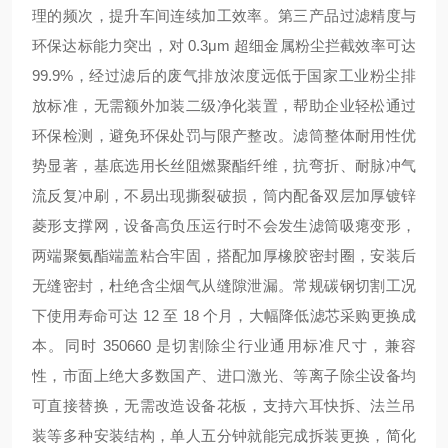
理的频次，提升车间连续加工效率。第三产品过滤精度与
环保达标能力突出，对 0.3μm 超细金属粉尘拦截效率可达
99.9%，经过滤后的废气排放浓度远低于国家工业粉尘排
放标准，无需额外加装二级净化装置，帮助企业轻松通过
环保检测，避免环保处罚与限产整改。滤筒整体耐用性优
势显著，基底选用长丝阻燃聚酯纤维，抗弯折、耐脉冲气
流反复冲刷，不易出现撕裂破损，筒内配备双层加厚镀锌
菱形支撑网，设备高负压运行时不会发生滤筒吸瘪变形，
两端聚氨酯端盖粘合牢固，搭配加厚橡胶密封圈，安装后
无缝密封，杜绝含尘烟气从缝隙泄漏。常规碳钢切割工况
下使用寿命可达 12 至 18 个月，大幅降低滤芯采购更换成
本。同时 350
660 是切割除尘行业通用标准尺寸，兼容
性，市面上绝大多数国产、进口激光、等离子除尘设备均
可直接替换，无需改造设备花板，支持六耳快拆、法兰吊
装等多种安装结构，单人五分钟就能完成拆装更换，简化