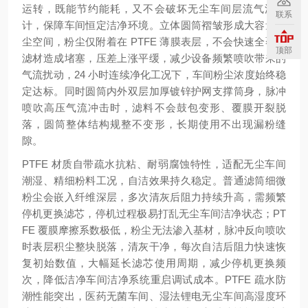
运转，既能节约能耗，又不会破坏无尘车间层流气流设
联系
计，保障车间恒定洁净环境。立体圆筒褶皱形成大容量容
尘空间，粉尘仅附着在 PTFE 薄膜表层，不会快速全覆盖
顶部
滤材造成堵塞，压差上涨平缓，减少设备频繁喷吹带来的
气流扰动，24 小时连续净化工况下，车间粉尘浓度始终稳
定达标。同时圆筒内外双层加厚镀锌护网支撑筒身，脉冲
喷吹高压气流冲击时，滤料不会鼓包变形、覆膜开裂脱
落，圆筒整体结构规整不变形，长期使用不出现漏粉缝
隙。
PTFE 材质自带疏水抗粘、耐弱腐蚀特性，适配无尘车间
潮湿、精细粉料工况，自洁效果持久稳定。普通滤筒细微
粉尘会嵌入纤维深层，多次清灰后阻力持续升高，需频繁
停机更换滤芯，停机过程极易打乱无尘车间洁净状态；PT
FE 覆膜摩擦系数极低，粉尘无法渗入基材，脉冲反向喷吹
时表层积尘整块脱落，清灰干净，每次自洁后阻力快速恢
复初始数值，大幅延长滤芯使用周期，减少停机更换频
次，降低洁净车间洁净系统重启调试成本。PTFE 疏水防
潮性能突出，医药无菌车间、湿法锂电无尘车间高湿度环