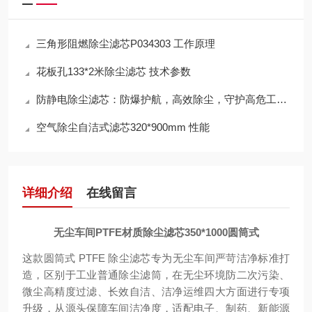
三角形阻燃除尘滤芯P034303 工作原理
花板孔133*2米除尘滤芯 技术参数
防静电除尘滤芯：防爆护航，高效除尘，守护高危工况安全
空气除尘自洁式滤芯320*900mm 性能
详细介绍
在线留言
无尘车间PTFE材质除尘滤芯350*1000圆筒式
这款圆筒式 PTFE 除尘滤芯专为无尘车间严苛洁净标准打
造，区别于工业普通除尘滤筒，在无尘环境防二次污染、
微尘高精度过滤、长效自洁、洁净运维四大方面进行专项
升级，从源头保障车间洁净度，适配电子、制药、新能源