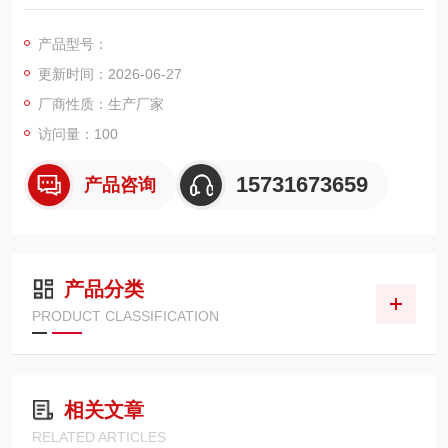
350mm、筒身高度 1000mm，整体圆筒一体褶皱成型，基材搭
配纯 PTFE 覆膜滤料，双层防腐金属护网加固，标配六耳快拆卡
产品型号：
扣与食品级密封橡胶垫，适配脉冲自洁除尘设备。滤料致密光
更新时间：2026-06-27
滑、不粘超细粉尘，拦截 0.3μm 微尘效率高达 99.99%。
厂商性质：生产厂家
访问量：100
15731673659
产品咨询
产品分类
PRODUCT CLASSIFICATION
相关文章
RELATED ARTICLES