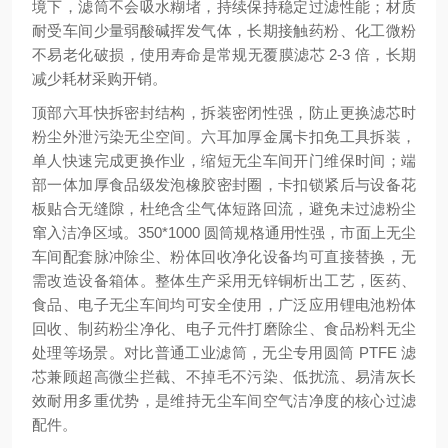
境下，滤筒不会吸水糊堵，持续保持稳定过滤性能；材质
耐受车间少量弱酸碱挥发气体，长期接触药粉、化工微粉
不易老化破损，使用寿命是常规无覆膜滤芯 2-3 倍，长期
减少耗材采购开销。
顶部六耳快拆密封结构，拆装密闭性强，防止更换滤芯时
粉尘外泄污染无尘空间。六耳加厚金属卡扣免工具拆装，
单人快速完成更换作业，缩短无尘车间开门维保时间；端
部一体加厚食品级发泡橡胶密封圈，卡扣锁紧后与设备花
板贴合无缝隙，杜绝含尘气体短路回流，避免未过滤粉尘
窜入洁净区域。350*1000 圆筒规格通用性强，市面上无尘
车间配套脉冲除尘、粉体回收净化设备均可直接替换，无
需改造设备箱体。整体生产采用无锌铜析出工艺，医药、
食品、电子无尘车间均可安全使用，广泛应用锂电池粉体
回收、制药粉尘净化、电子元件打磨除尘、食品粉料无尘
处理等场景。对比普通工业滤筒，无尘专用圆筒 PTFE 滤
芯兼顾超高微尘拦截、不掉毛不污染、低扰流、易清灰长
效耐用多重优势，是维持无尘车间空气洁净度的核心过滤
配件。