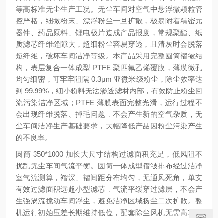
等高标准无尘生产工况。无尘车间对空气中悬浮微颗粒管
控严格，细微粉末、漂浮粉尘一旦扩散，极易附着精密元
器件、药品原料、锂电极片造成产品报废，常规聚酯、纸
质滤芯纤维缝隙大，超细粉尘容易穿透，且清灰时会脱落
短纤维，破坏车间洁净等级。本产品采用完整圆筒褶皱结
构，表层复合一体成型 PTFE 聚四氟乙烯覆膜，薄膜微孔
均匀细密，可牢牢阻隔 0.3μm 亚微米级粉尘，除尘效率达
到 99.99%，细小粉料无法渗透滤材内部，有效防止粉尘回
流污染洁净区域；PTFE 薄膜表面完整光滑，运行过程不
会出现纤维脱落、掉毛问题，不会产生新的空气杂质，无
尘车间洁净生产基础要求，大幅降低产品因粉尘污染产生
的不良率。
圆筒 350*1000 加长大尺寸结构过滤面积充足，低风阻不
扰乱无尘车间气流平衡。圆筒一体成型褶皱排布经过洁净
室气流测算，褶深、褶间距分布均匀，无通风死角，单支
有效过滤面积远超小型滤芯，气流平缓穿过滤层，不会产
生强涡流搅动车间浮尘，避免洁净区域扬尘二次扩散。整
机运行初始压差长期维持低位，配套除尘风机无需高功率