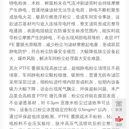
锂电粉体、木粉、树脂粉末在气流冲刷滤筒时会持续摩擦
产生静电，普通绝缘滤材无法导走电荷，静电不断积聚形
成放电火花，极易引燃悬浮粉尘，造成车间安全事故。这
款滤芯基材均匀嵌入连续导电纤维，整支滤筒形成完整导
电通路，表面电阻稳定在防爆安全标准范围内，能实时疏
导粉尘摩擦产生的静电，不会出现局部电荷堆积；表层 PT
FE 覆膜光滑顺滑，减少粉尘与滤材摩擦起电量，形成双层
静电防护，符合粉尘防爆安全规范，大幅降低除尘设备起
火、爆炸风险，解决车间粉尘处理最大安全难题。
其次 PTFE 覆膜实现高效过滤，超细静电粉尘清理且不易
堵塞。车间静电粉尘颗粒细微、吸附性，普通无纺布滤芯
采用深层过滤，细粉钻进纤维内部形成积灰，短期内设备
吸力大幅下降，还会出现尾气飘尘、环保超标问题。本产
品复合高精度 PTFE 微孔薄膜，粉尘仅停留在膜层表面，
不会渗透基材，对 0.3μm 亚微米粉尘过滤效率可达 99.9
9%，设备出口粉尘浓度稳定控制在 0.5mg/m³ 以内，轻松
联系
通过环保超低排放检测。PTFE 覆膜疏水不粘粉，轻质静
电粉料不会压实板结，脉冲高压气流喷吹后积尘整块脱
顶部