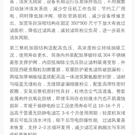
落，清灰无残留，设备长期运行压差保持低位，不用频繁
启动脉冲清灰系统，减少空压机工作负荷，节约工厂用
电，同时降低脉冲阀、喷吹管路损耗，减少设备维修支
出。加宽等距深褶结构在固定 350*900 尺寸下放大有效过
滤面积，降低过滤风速，减轻滤筒粉尘负荷，进一步延长
清灰周期。
第三整机加固结构适配高负压、高浓度粉尘持续抽吸工
况，使用寿命更长。筒身内外装配加厚镀锌或 304 不锈钢
菱形支撑护网，内层抵御除尘负压防止滤料吸瘪变形，外
层阻挡硬质颗粒刮擦覆膜，双重防护避免滤筒破损漏粉；
两端加厚钢板端盖搭配高温一体浇筑聚氨酯密封胶，滤材
与端盖无缝粘合，无缝隙渗漏细微粉尘，配套高弹性密封
胶圈，安装后整机密封性良好，杜绝含尘气流逃逸。整套
金属构件抗氧化防锈，即便车间存在轻微水汽也不易腐蚀
损坏，常规干燥静电粉尘工况使用寿命可达 10–16 个月，
远高于普通无防静电滤芯 3–6 个月使用周期；轻度积灰堵
塞后可低压清水冲洗，晾干后导电防爆性能、过滤风量基
本恢复，支持 2–3 次循环复用，减少滤芯采购频次与车间
停机更换时间。