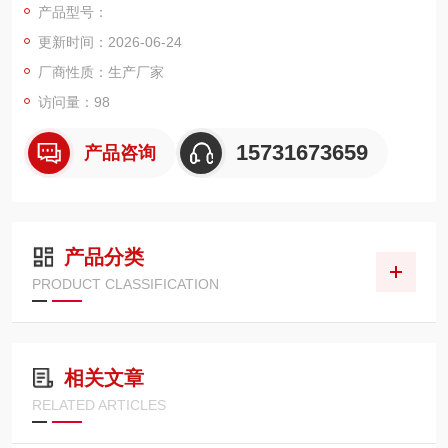
产品型号：
升过滤面积，双层金属支撑网搭配密封端盖。可快速释放粉尘摩
更新时间：2026-06-24
擦产生的静电，避免电荷聚集产生火花引发粉尘爆燃，覆膜实现
表面过滤。
厂商性质：生产厂家
访问量：98
15731673659
产品咨询
产品分类
PRODUCT CLASSIFICATION
相关文章
RELATED ARTICLES