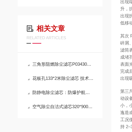
出现
升，
出现
低移
相关文章
其次
RELATED ARTICLES
碎屑
滤筒
成堵
三角形阻燃除尘滤芯P034303 工作原理
表面
完成
花板孔133*2米除尘滤芯 技术参数
出现
第三
防静电除尘滤芯：防爆护航，高效除尘，守护高危工况安全
动设
小，
空气除尘自洁式滤芯320*900mm 性能
逸造
工况
持 2