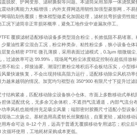
端盖脱胶、护网变形、滤材撕裂等问题。本滤筒采用加厚一体浇筑聚
抗震动剥离能力大幅增强；内外支撑网选用韧性加强型菱形网，不易
护网塌陷划伤覆膜；整体褶型做柔化加固处理，滤材抗弯折疲劳性能
动工况下滤筒非正常损坏概率，避免工地作业中途漏灰停工。
 PTFE 覆膜滤材适配移动设备多类型混合粉尘，长效低阻不易堵塞
、少量油性雾尘混合工况，粉尘种类杂、粘性粉尘多，狭小设备仓体
表层复合精密 PTFE 微孔薄膜，采用表面过滤模式，0.3μm 细
孔，过滤效率可达 99.99%，现场尾气粉尘浓度稳定控制在超低排放
光滑不粘尘，焊接油雾、潮湿打磨粉尘堆积后不会板结压实，小型移
后风量快速恢复，不会出现持续高阻力运行，适配移动除尘风机功率
吸力越来越弱的情况。加宽均匀褶型在 350*900 有限尺寸下提升
尺寸结构紧凑，匹配移动除尘设备狭小仓体。市面上多数移动式单机除尘内
备腔体适配优化，无多余冗余体积，不遮挡气流通道，内部气流分
小功率风机也能维持充足吸尘风量；端部密封胶圈尺寸适配小型设备
成现场二次扬尘。基材选用高柔韧长丝聚酯毡，自重更轻，减轻移动
使用寿命可达 8–12 个月，远高于普通无覆膜移动专用滤芯；积尘
–3 次循环使用，工地耗材采购成本更低。