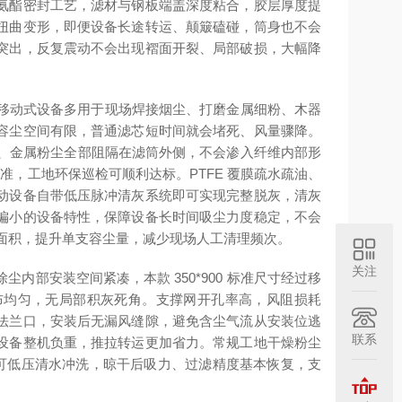
氨酯密封工艺，滤材与钢板端盖深度粘合，胶层厚度提
扭曲变形，即便设备长途转运、颠簸磕碰，筒身也不会
突出，反复震动不会出现褶面开裂、局部破损，大幅降
。移动式设备多用于现场焊接烟尘、打磨金属细粉、木器
容尘空间有限，普通滤芯短时间就会堵死、风量骤降。
微烟尘、金属粉尘全部阻隔在滤筒外侧，不会渗入纤维内部形
标准，工地环保巡检可顺利达标。PTFE 覆膜疏水疏油、
动设备自带低压脉冲清灰系统即可实现完整脱灰，清灰
偏小的设备特性，保障设备长时间吸尘力度稳定，不会
过滤面积，提升单支容尘量，减少现场人工清理频次。
关注
部安装空间紧凑，本款 350*900 标准尺寸经过移
布均匀，无局部积灰死角。支撑网开孔率高，风阻损耗
法兰口，安装后无漏风缝隙，避免含尘气流从安装位逃
联系
设备整机负重，推拉转运更加省力。常规工地干燥粉尘
后可低压清水冲洗，晾干后吸力、过滤精度基本恢复，支