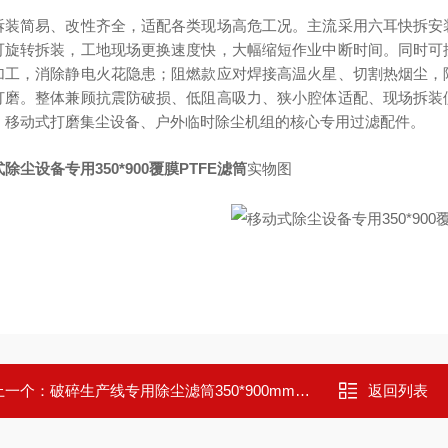
拆装简易、改性齐全，适配各类现场高危工况。主流采用六耳快拆安
可旋转拆装，工地现场更换速度快，大幅缩短作业中断时间。同时可
加工，消除静电火花隐患；阻燃款应对焊接高温火星、切割热烟尘，
打磨。整体兼顾抗震防破损、低阻高吸力、狭小腔体适配、现场拆装
、移动式打磨集尘设备、户外临时除尘机组的核心专用过滤配件。
除尘设备专用350*900覆膜PTFE滤筒
实物图
上一个：
破碎生产线专用除尘滤筒350*900mm覆膜
返回列表