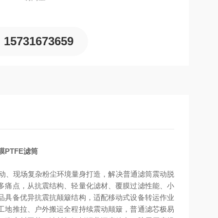
15731673659
膜PTFE滤筒
繁移动震动、现场复杂粉尘环境量身打造，解决普通滤筒震动脱
多痛点，从抗震结构、轻量化滤材、覆膜过滤性能、小
品具备优异抗震抗颠簸结构，适配移动式设备转运作业
工地推拉、户外搬运全程持续震动颠簸，普通滤芯极易