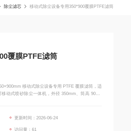
除尘滤芯
移动式除尘设备专用350*900覆膜PTFE滤筒
00覆膜PTFE滤筒
50×900mm 移动式除尘设备专用 PTFE 覆膜滤筒，适
动式喷砂除尘一体机，外径 350mm、筒高 900m
覆膜，轻量化加固折叠结构，搭配紧凑内外支撑网与一体
动、小风量高浓度粉尘工况优化，表面过滤拦截细微
更新时间：2026-06-24
访问量：61