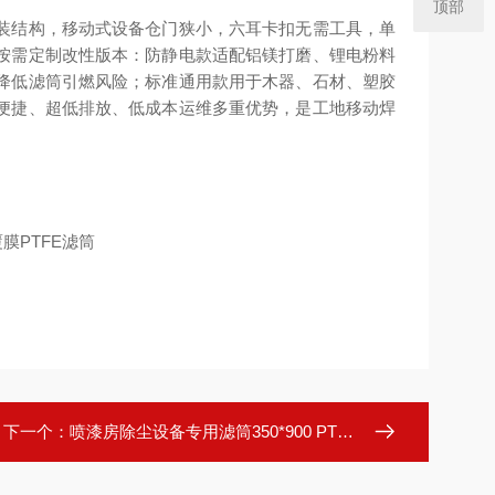
顶部
装结构，移动式设备仓门狭小，六耳卡扣无需工具，单
按需定制改性版本：防静电款适配铝镁打磨、锂电粉料
降低滤筒引燃风险；标准通用款用于木器、石材、塑胶
便捷、超低排放、低成本运维多重优势，是工地移动焊
下一个：
喷漆房除尘设备专用滤筒350*900 PTFE覆膜