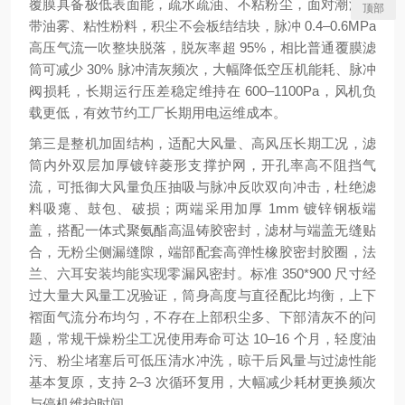
覆膜具备极低表面能，疏水疏油、不粘粉尘，面对潮湿、
顶部
带油雾、粘性粉料，积尘不会板结结块，脉冲 0.4–0.6MPa
高压气流一吹整块脱落，脱灰率超 95%，相比普通覆膜滤
筒可减少 30% 脉冲清灰频次，大幅降低空压机能耗、脉冲
阀损耗，长期运行压差稳定维持在 600–1100Pa，风机负
载更低，有效节约工厂长期用电运维成本。
第三是整机加固结构，适配大风量、高风压长期工况，滤
筒内外双层加厚镀锌菱形支撑护网，开孔率高不阻挡气
流，可抵御大风量负压抽吸与脉冲反吹双向冲击，杜绝滤
料吸瘪、鼓包、破损；两端采用加厚 1mm 镀锌钢板端
盖，搭配一体式聚氨酯高温铸胶密封，滤材与端盖无缝贴
合，无粉尘侧漏缝隙，端部配套高弹性橡胶密封胶圈，法
兰、六耳安装均能实现零漏风密封。标准 350*900 尺寸经
过大量大风量工况验证，筒身高度与直径配比均衡，上下
褶面气流分布均匀，不存在上部积尘多、下部清灰不的问
题，常规干燥粉尘工况使用寿命可达 10–16 个月，轻度油
污、粉尘堵塞后可低压清水冲洗，晾干后风量与过滤性能
基本复原，支持 2–3 次循环复用，大幅减少耗材更换频次
与停机维护时间。