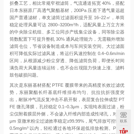
折叠工艺，相比常规窄褶滤筒，气流通道拓宽 40%，搭配
日本东丽原厂高透气聚酯基材，200Pa 压差下透气量远超
国产普通滤材，单支滤筒过滤面积提升至 16–22㎡，单筒
稳定处理风量可达 2800–3200m³/h，适配风量上万立方米
的中央除尘机组、多工位同步产线集尘设备，同等除尘器
筒数配置下可提升整机 30% 通风处理能力，无需额外增加
滤筒仓位，节省设备制造成本与车间安装空间。大过滤面
积可降低实际过滤风速，将运行风速控制在 0.4–0.6m/min
区间，从根源减少粉尘穿透、降低滤筒负荷，即便长时间
满负荷大风量连续运转，也不会出现阻力快速上涨、滤料
鼓包破损问题。
其次是东丽基材搭配 PTFE 覆膜带来的高精度长效过滤优
势，东丽聚酯长纤基底纤维排布均匀、抗拉抗折强度突
出，耐脉冲气流反复冲击不易开裂，表层复合拉伸成型 PT
FE 微孔薄膜，孔径稳定 0.1–0.3μm，实现纯表面过滤，粉
尘仅附着膜层外侧，不会渗入纤维内部造成性堵孔，对 0.3
μm 亚微米粉尘过滤效率稳定≥99.99%，尾气排放可控制在
联系
0.5mg/m³ 以内，轻松通过各地环保超低排放检测。PTFE