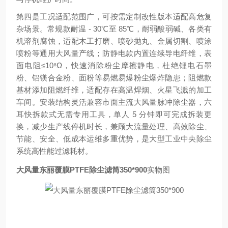
第四是工况适配范围广，可按需定制改性版本适配高危复
杂场景。常规款耐温 - 30℃至 85℃，耐弱酸弱碱、各类有
机溶剂腐蚀，适配木工打磨、喷砂抛丸、金属切割、喷涂
喷粉等通用大风量产线；防静电款内置连续导电纤维，表
面电阻≤10⁸Ω，快速消除粉尘摩擦静电，杜绝锂电石墨
粉、铝镁合金粉、面粉等易燃易爆粉尘爆炸隐患；阻燃款
基材添加阻燃纤维，适配存在高温焊烟、火星飞溅的加工
车间。安装结构灵活兼容市面主流大风量脉冲除尘器，六
耳快拆款式无需专用工具，单人 5 分钟即可完成拆装更
换，减少生产线停机时长，兼顾大流量处理、高效除尘、
节能、安全、低成本运维多重优势，是大型工业中央除尘
系统高性能过滤耗材。
大风量东丽覆膜PTFE除尘滤筒350*900
实物图