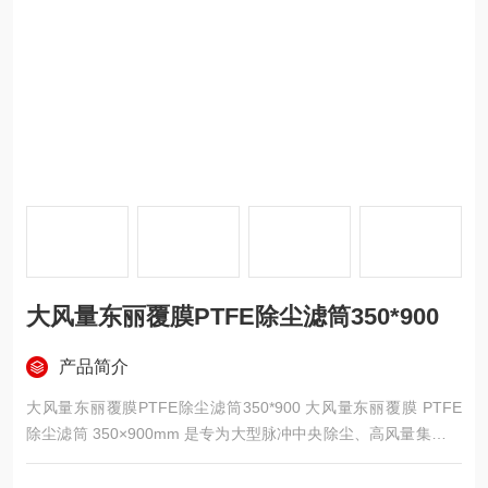
大风量东丽覆膜PTFE除尘滤筒350*900
产品简介
大风量东丽覆膜PTFE除尘滤筒350*900 大风量东丽覆膜 PTFE
除尘滤筒 350×900mm 是专为大型脉冲中央除尘、高风量集尘设
备定制的折叠式过滤元件，外径 350mm、筒高 900mm，基材采
用日本东丽高透气长纤聚酯毡，表层复合精密 PTFE 微孔覆膜，