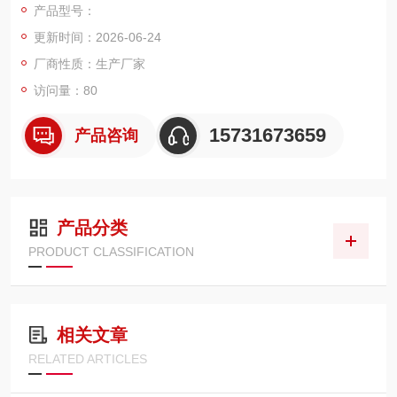
产品型号：
搭配加宽褶距大风量折叠工艺，单支有效过滤面积可达 16–22
更新时间：2026-06-24
㎡，单筒标准处理风量最高 3200m³/h。
厂商性质：生产厂家
访问量：80
15731673659
产品咨询
产品分类
PRODUCT CLASSIFICATION
相关文章
RELATED ARTICLES