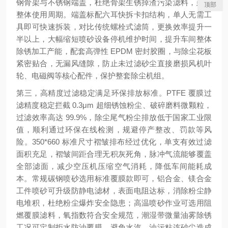
钢骨架与不锈钢端盖，杜绝骨架生锈掉渣污染滤料，延长
顶部
整体使用周期。端盖标配六耳快拆卡扣结构，单人无需工
具即可快速拆装，对比传统螺栓式滤筒，更换效率提升一
半以上，大幅缩短喷砂设备停机维护时间，提升车间整体
除锈加工产能，配套高弹性 EPDM 密封胶圈，与除尘花板
紧密贴合，无漏风缝隙，防止未过滤砂尘直接磨损风机叶
轮、电磁阀等核心配件，保护整套除尘机组。
第三，高精度过滤稳定满足环保排放标准。PTFE 覆膜过
滤精度稳定拦截 0.3μm 超细锈蚀粉尘、破碎磨料微颗粒，
过滤效率高达 99.9%，除尘尾气粉尘排放低于国家工业限
值，顺利通过环保在线检测，规避停产整改、罚款等风
险。350*660 标准尺寸褶皱排布经过优化，单支有效过滤
面积充足，褶皱间距合理无积灰死角，脉冲气流能够覆盖
全部滤面，减少空压机压缩空气消耗，降低车间能耗成
本。常规碳钢喷砂选用标准覆膜款即可，铝合金、镁合金
工件喷砂可升级防静电滤材，表面电阻达标，消除粉尘静
电堆积，杜绝粉尘爆炸安全隐患；高温喷砂作业可选用阻
燃覆膜滤料，氧指数符合安全规范，潮湿带微量油雾除锈
工况可定制拒水防油覆膜，避免水汽、油污粘连砂尘造成