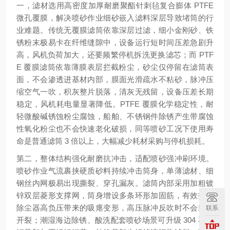
一，滤材选用高密度加厚耐磨聚酯针刺毡复合膨体 PTFE
微孔覆膜，解决喷砂作业细砂嵌入滤料深层导致堵筒的行
业难题。传统无覆膜滤筒依靠深层过滤，细小金刚砂、铁
锈粉末极易卡在纤维缝隙中，设备运行短时间压差急剧升
高，风机负荷加大，还要频繁停机拆洗更换滤芯；而 PTF
E 覆膜滤筒依靠薄膜表层拦截粉尘，砂尘仅停留在滤筒表
面，不会渗透进基材内部，膜面光滑疏水不粘砂，脉冲压
缩空气一吹，积灰整片脱落，清灰无残留，设备压差长期
稳定，风机耗电量显著降低。PTFE 覆膜化学稳定性，耐
轻微酸碱锈蚀粉尘腐蚀，船舶、不锈钢件除锈产生带腐蚀
性氧化粉尘也不会快速老化破损，同等喷砂工况下使用寿
命是普通滤筒 3 倍以上，大幅减少耗材采购与停机损耗。
第二，整体结构强化耐磨抗冲击，适配喷砂强冲刷环境。
喷砂作业气流裹挟硬质砂料持续冲击筒身，单薄滤材、细
钢丝内网极易出现撕裂、穿孔漏灰。滤筒内部采用加粗镀
锌双层菱形支撑网，筒身增设多条环形加固筋，有效抵御
除尘器高负压带来的吸瘪变形，高压脉冲反吹时不会鼓包
联系
开裂；潮湿海边除锈、酸洗配套喷砂场景可升级 304 不锈