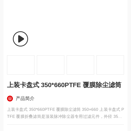
上装卡盘式 350*660PTFE 覆膜除尘滤筒
产品简介
上装卡盘式 350*660PTFE 覆膜除尘滤筒 350×660 上装卡盘式 P
TFE 覆膜折叠滤筒是顶装脉冲除尘器专用过滤元件，外径 350m
m、总长 660mm，匹配 360mm 标准除尘花板，从上至下卡盘锁
紧安装。整体采用高密度聚酯滤材均匀折叠成型，表层复合 PTF