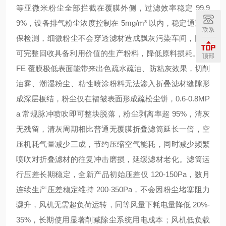
等亚微米粉尘全部拦截在覆膜外侧，过滤效率稳定 99.9
9%，设备排气粉尘浓度控制在 5mg/m³ 以内，稳定通过环
联系
保检测，细微粉尘不会穿透滤材造成飘灰污染车间，同时
可完整回收具备利用价值的生产粉料，降低原料损耗。PT
顶部
FE 覆膜极低表面能带来出色疏水疏油、防粘灰效果，切削
油雾、潮湿粉尘、粘性喷涂粉料无法渗入折叠滤材缝隙形
成深层板结，粉尘仅在褶皱表面形成疏松尘饼，0.6-0.8MP
a 常规脉冲喷吹即可整块脱落，粉尘剥离率超 95%，清灰
无残留，清灰周期相比普通无覆膜折叠滤筒延长一倍，空
压机耗气量减少三成，节约压缩空气能耗，同时减少频繁
喷吹对折叠滤材的往复冲击磨损，延缓滤材老化。滤筒运
行压差长期稳定，全新产品初始压差仅 120-150Pa，数月
连续生产压差稳定维持 200-350Pa，不会因粉尘堵塞阻力
骤升，风机无需超负荷运转，同等风量下耗电量降低 20%-
35%，长期使用显著削减除尘系统用电成本；风机低负载