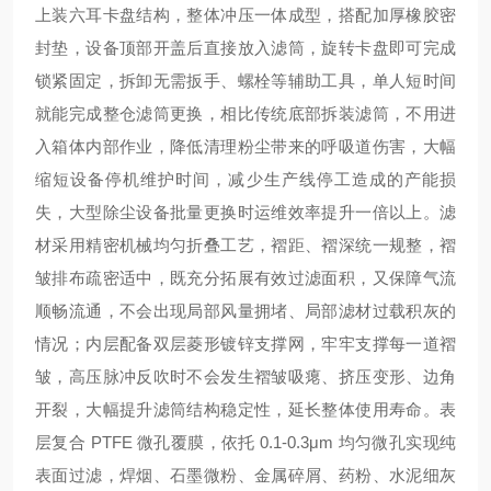
上装六耳卡盘结构，整体冲压一体成型，搭配加厚橡胶密
封垫，设备顶部开盖后直接放入滤筒，旋转卡盘即可完成
锁紧固定，拆卸无需扳手、螺栓等辅助工具，单人短时间
就能完成整仓滤筒更换，相比传统底部拆装滤筒，不用进
入箱体内部作业，降低清理粉尘带来的呼吸道伤害，大幅
缩短设备停机维护时间，减少生产线停工造成的产能损
失，大型除尘设备批量更换时运维效率提升一倍以上。滤
材采用精密机械均匀折叠工艺，褶距、褶深统一规整，褶
皱排布疏密适中，既充分拓展有效过滤面积，又保障气流
顺畅流通，不会出现局部风量拥堵、局部滤材过载积灰的
情况；内层配备双层菱形镀锌支撑网，牢牢支撑每一道褶
皱，高压脉冲反吹时不会发生褶皱吸瘪、挤压变形、边角
开裂，大幅提升滤筒结构稳定性，延长整体使用寿命。表
层复合 PTFE 微孔覆膜，依托 0.1-0.3μm 均匀微孔实现纯
表面过滤，焊烟、石墨微粉、金属碎屑、药粉、水泥细灰