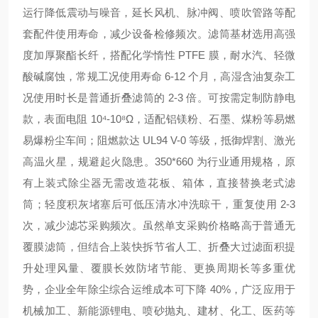
运行降低震动与噪音，延长风机、脉冲阀、喷吹管路等配
套配件使用寿命，减少设备检修频次。滤筒基材选用高强
度加厚聚酯长纤，搭配化学惰性 PTFE 膜，耐水汽、轻微
酸碱腐蚀，常规工况使用寿命 6-12 个月，高湿含油复杂工
况使用时长是普通折叠滤筒的 2-3 倍。可按需定制防静电
款，表面电阻 10⁴-10⁸Ω，适配铝镁粉、石墨、煤粉等易燃
易爆粉尘车间；阻燃款达 UL94 V-0 等级，抵御焊割、激光
高温火星，规避起火隐患。350*660 为行业通用规格，原
有上装式除尘器无需改造花板、箱体，直接替换老式滤
筒；轻度积灰堵塞后可低压清水冲洗晾干，重复使用 2-3
次，减少滤芯采购频次。虽然单支采购价格略高于普通无
覆膜滤筒，但结合上装快拆节省人工、折叠大过滤面积提
升处理风量、覆膜长效防堵节能、更换周期长等多重优
势，企业全年除尘综合运维成本可下降 40%，广泛应用于
机械加工、新能源锂电、喷砂抛丸、建材、化工、医药等