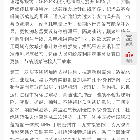
速超标报警，G04048 积污饱和周期提升 50% 以上，大幅
降低停机更换频次。滤芯压差上升曲线平缓，积污后不会
瞬间形成超高背压，避免油路阻力过大引发油温升高、油
泵负载增大、设备耗电量上升，长期运行具备节能降耗效
果。更换滤芯需要设备停机泄压、隔离油路，频繁维护会
中断轧钢生产线、发电机组连续作业，这款滤芯更长的使
联系
用周期有效减少非计划停机损失；搭配压差发讯装置可精
准预判堵塞状态，运维人员可统筹利用定期检修窗口统一
顶部
更换，节省频繁巡检人工成本。
第三，双层不锈钢加固支撑结构，抗震动耐腐蚀，适配恶
劣工业现场。滤芯内外两侧配备加厚冲孔不锈钢护网，完
整包裹固定玻纤滤层，轧钢机组、捞渣机、盾构机、风机
运行过程中持续强震动、高速油流冲击，滤纸不会出现塌
陷、变形、撕裂、偏移。不锈钢材质防锈抗氧化，车间冷
凝水、弱酸碱油雾、高温油气长期侵蚀不易锈蚀穿孔，杜
绝锈渣混入油液造成二次污染。上下一体冲压镀锌碳钢端
盖搭配一体式 NBR 丁腈密封件，无拼接缝隙，装入滤筒
后紧密贴合安装基座，杜绝污油旁通短路，保证全部油液
经过完整过滤。滤芯顶部预留拆装提手，放油泄压后单人