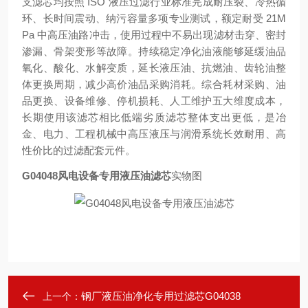
支滤芯均按照 ISO 液压过滤行业标准完成耐压裂、冷热循
环、长时间震动、纳污容量多项专业测试，额定耐受 21M
Pa 中高压油路冲击，使用过程中不易出现滤材击穿、密封
渗漏、骨架变形等故障。持续稳定净化油液能够延缓油品
氧化、酸化、水解变质，延长液压油、抗燃油、齿轮油整
体更换周期，减少高价油品采购消耗。综合耗材采购、油
品更换、设备维修、停机损耗、人工维护五大维度成本，
长期使用该滤芯相比低端劣质滤芯整体支出更低，是冶
金、电力、工程机械中高压液压与润滑系统长效耐用、高
性价比的过滤配套元件。
G04048风电设备专用液压油滤芯
实物图
钢厂液压油净化专用过滤芯G04038
上一个：