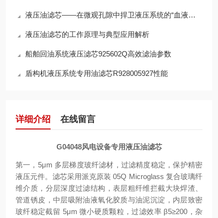
液压油滤芯——在微观孔隙中捍卫液压系统的“血液纯净”
液压油滤芯的工作原理与典型应用解析
船舶回油系统液压滤芯925602Q高效滤油参数
盾构机液压系统专用油滤芯R928005927性能
详细介绍
在线留言
G04048风电设备专用液压油滤芯
第一，5μm 多层梯度玻纤滤材，过滤精度稳定，保护精密
液压元件。滤芯采用派克原装 05Q Microglass 复合玻璃纤
维介质，分层深度过滤结构，表层粗纤维拦截大块焊渣、
管道锈皮，中层吸附油液氧化胶质与油泥沉淀，内层致密
玻纤稳定截留 5μm 微小硬质颗粒，过滤效率 β5≥200，杂