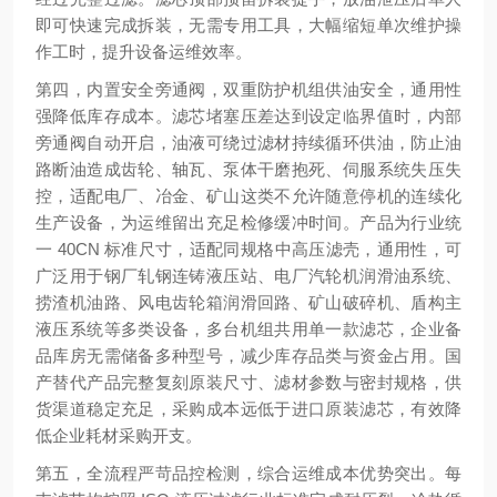
即可快速完成拆装，无需专用工具，大幅缩短单次维护操
作工时，提升设备运维效率。
第四，内置安全旁通阀，双重防护机组供油安全，通用性
强降低库存成本。滤芯堵塞压差达到设定临界值时，内部
旁通阀自动开启，油液可绕过滤材持续循环供油，防止油
路断油造成齿轮、轴瓦、泵体干磨抱死、伺服系统失压失
控，适配电厂、冶金、矿山这类不允许随意停机的连续化
生产设备，为运维留出充足检修缓冲时间。产品为行业统
一 40CN 标准尺寸，适配同规格中高压滤壳，通用性，可
广泛用于钢厂轧钢连铸液压站、电厂汽轮机润滑油系统、
捞渣机油路、风电齿轮箱润滑回路、矿山破碎机、盾构主
液压系统等多类设备，多台机组共用单一款滤芯，企业备
品库房无需储备多种型号，减少库存品类与资金占用。国
产替代产品完整复刻原装尺寸、滤材参数与密封规格，供
货渠道稳定充足，采购成本远低于进口原装滤芯，有效降
低企业耗材采购开支。
第五，全流程严苛品控检测，综合运维成本优势突出。每