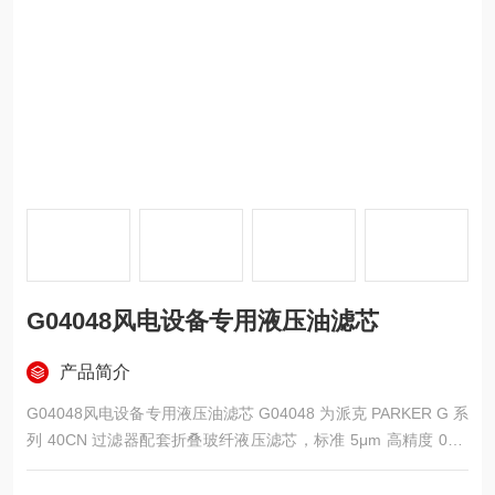
G04048风电设备专用液压油滤芯
产品简介
G04048风电设备专用液压油滤芯 G04048 为派克 PARKER G 系
列 40CN 过滤器配套折叠玻纤液压滤芯，标准 5μm 高精度 05Q
梯度玻纤滤材，内外双层不锈钢冲孔支撑骨架，碳钢镀锌端盖搭
配耐油 NBR 丁腈密封，内置压差旁通保护结构，适配中高压液