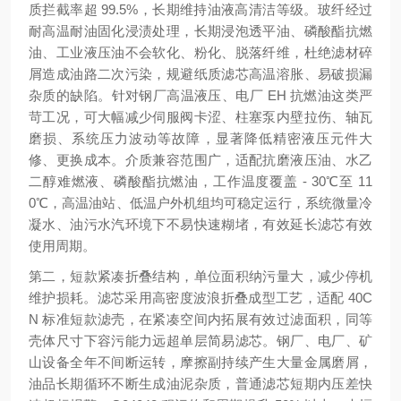
质拦截率超 99.5%，长期维持油液高清洁等级。玻纤经过
耐高温耐油固化浸渍处理，长期浸泡透平油、磷酸酯抗燃
油、工业液压油不会软化、粉化、脱落纤维，杜绝滤材碎
屑造成油路二次污染，规避纸质滤芯高温溶胀、易破损漏
杂质的缺陷。针对钢厂高温液压、电厂 EH 抗燃油这类严
苛工况，可大幅减少伺服阀卡涩、柱塞泵内壁拉伤、轴瓦
磨损、系统压力波动等故障，显著降低精密液压元件大
修、更换成本。介质兼容范围广，适配抗磨液压油、水乙
二醇难燃液、磷酸酯抗燃油，工作温度覆盖 - 30℃至 11
0℃，高温油站、低温户外机组均可稳定运行，系统微量冷
凝水、油污水汽环境下不易快速糊堵，有效延长滤芯有效
使用周期。
第二，短款紧凑折叠结构，单位面积纳污量大，减少停机
维护损耗。滤芯采用高密度波浪折叠成型工艺，适配 40C
N 标准短款滤壳，在紧凑空间内拓展有效过滤面积，同等
壳体尺寸下容污能力远超单层简易滤芯。钢厂、电厂、矿
山设备全年不间断运转，摩擦副持续产生大量金属磨屑，
油品长期循环不断生成油泥杂质，普通滤芯短期内压差快