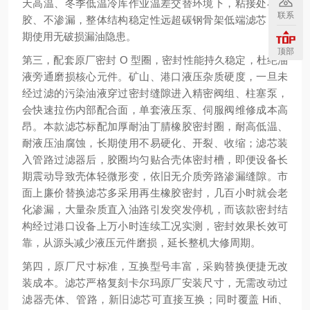
天高温、冬季低温冷库作业温差交替环境下，粘接处不开
联系
胶、不渗漏，整体结构稳定性远超碳钢骨架低端滤芯，长
期使用无破损漏油隐患。
顶部
第三，配套原厂密封 O 型圈，密封性能持久稳定，杜绝油
液旁通磨损核心元件。矿山、港口液压杂质硬度，一旦未
经过滤的污染油液穿过密封缝隙进入精密阀组、柱塞泵，
会快速拉伤内部配合面，单套液压泵、伺服阀维修成本高
昂。本款滤芯标配加厚耐油丁腈橡胶密封圈，耐高低温、
耐液压油腐蚀，长期使用不易硬化、开裂、收缩；滤芯装
入管路过滤器后，胶圈均匀贴合壳体密封槽，即便设备长
期震动导致壳体轻微形变，依旧无介质旁路渗漏缝隙。市
面上廉价替换滤芯多采用再生橡胶密封，几百小时就会老
化渗漏，大量杂质直入油路引发突发停机，而该款密封结
构经过港口设备上万小时连续工况实测，密封效果长效可
靠，从源头减少液压元件磨损，延长整机大修周期。
第四，原厂尺寸标准，互换型号丰富，采购替换便捷无改
装成本。滤芯严格复刻卡尔玛原厂安装尺寸，无需改动过
滤器壳体、管路，新旧滤芯可直接互换；同时覆盖 Hifi、