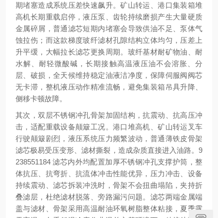
期堵塞造成系统压差快速飙升。矿山转运、港口集装箱堆
高机长期重载启停，液压泵、齿轮持续磨损产生大量硬质
金属碎屑，普通滤芯短期内堵塞会导致供油不足、泵体气
蚀拉伤；而这款梯度玻纤滤材孔隙结构立体均匀，压差上
升平缓，大幅拉长滤芯更换周期。玻纤基材耐矿物油、耐
水解、耐轻微酸碱，长期接触高温液压油不会溶胀、分
层、破损，全天候维持稳定油液洁净度，保障伺服阀阀芯
无卡滞，整机液压动作精准流畅，避免集装箱吊具升降、
侧移卡顿故障。
其次，双层不锈钢冲孔骨架加固结构，抗震动、抗高压冲
击，适配重载设备颠簸工况。港口堆高机、矿山转运叉车
行驶颠簸剧烈，液压系统压力频繁波动，普通薄铁皮骨架
滤芯极易受压变形、滤材撕裂，造成杂质直接进入油路。9
238551184 滤芯内外均配置加厚不锈钢冲孔支撑护筒，整
体抗压、抗弯折、抗流体冲击性能优异，压力冲击、设备
持续震动、滤芯拆装冲洗时，骨架不会扭曲塌陷，夹持折
叠滤层，杜绝滤材脱落、旁路漏污问题。滤芯两端金属端
盖与滤材、骨架采用高温耐油环氧树脂整体粘接，夏季露