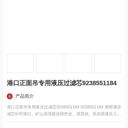
港口正面吊专用液压过滤芯9238551184
产品简介
港口正面吊专用液压过滤芯9238551184 9238551184 精密液压
滤芯针对港口、矿山高强度连续作业、强震动、高杂质液压工况
研发，在精密过滤、结构耐用、密封防护、通用性、长期使用成
本五大维度优势显著，能长效保护伺服阀、柱塞泵、油缸等昂贵