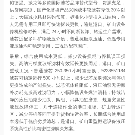
鲍德温、派克等多款国际滤芯品牌替代型号，货源充足，
供货周期短，国产化替换产品采购成本较滤芯降低 30% 以
上，大幅减少耗材采购预算。标准化小型插入式结构，单
人无需专用工具即可快速拆装更换，缩短港口、矿山设备
停机检修时长，满足 24 小时不间断装卸、转运生产需求。
滤芯适配多种矿物液压介质，普通抗磨液压油、低温专用
液压油均可稳定使用，工况适配范围广。
最后，综合使用成本更低，减少设备损耗与停机误工损
失。高纳污梯度玻纤滤材有效延长更换周期，港口、矿山
重载工况下普通滤芯 250-350 小时需更换，9238551184
滤芯可稳定运行 500 小时以上，减少滤芯采购频次与停机
更换造成的产能损失。滤芯流体通阻低，液压油泵无需额
外功耗克服高过滤阻力，小幅降低设备燃油消耗；持续洁
净的液压油减少油泵、阀组、吊具油缸磨损，规避突发性
液压故障停工，对于连续作业的港口堆场、矿山转运厂
区，减少停机等同于提升货物转运效率，长期综合使用成
本远低于低价劣质滤芯，是港口、矿山重型搬运设备液压
系统高性价比精密过滤解决方案。