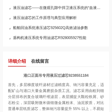
液压油滤芯——在微观孔隙中捍卫液压系统的“血液纯净”
液压油滤芯的工作原理与典型应用解析
船舶回油系统液压滤芯925602Q高效滤油参数
盾构机液压系统专用油滤芯R928005927性能
详细介绍
在线留言
港口正面吊专用液压过滤芯9238551184
首先，多层梯度玻纤滤材过滤精度高、纳污容量充足，适
配矿山与港口大量金属磨损杂质工况。滤芯采用由粗到细
分层排布的复合玻璃纤维滤层，表层捕捉大颗粒铁屑、砂
石粉尘，深层吸附微米级细微金属粉末、油泥胶质，对比
普通单层纸质滤芯，整体纳污容量提升 55% 以上，不易短