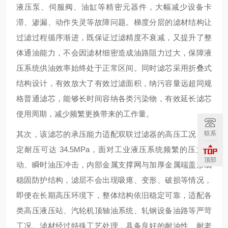
液压泵、伺服阀、油缸等精密元器件，大幅减少设备卡
滞、渗漏、动作失灵等故障问题。梯度分层的滤材结构让
过滤过程循序渐进，既保证过滤精度不衰减，又提升了整
体通油能力，不会因滤材细密造成油路阻力过大，保障液
压系统供油效率始终处于正常区间。同时滤芯采用折叠式
结构设计，有效放大了有效过滤面积，纳污容量远超同规
格普通滤芯，能够长时间容纳各类污染物，有效延长滤芯
使用周期，减少频繁更换带来的工作量。
联系
其次，该滤芯的承压能力适配双联过滤器的高压工况，额
定耐压可达 34.5MPa，面对工业液压系统频繁的压力波
顶部
动、瞬时油压冲击，内部金属支撑网与加厚金属端盖形成
稳固防护结构，滤层不会出现吸瘪、变形、破损等情况，
即便在长期高压环境下，整体结构依旧稳定可靠，适配各
类高压液压站、汽轮机顶轴油系统、轧钢设备油路等严苛
工况。滤材经过特殊工艺处理，具备良好的耐油性、耐老