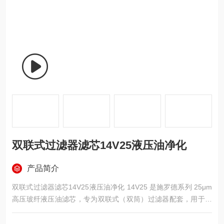
双联式过滤器滤芯14V25液压油净化
产品简介
双联式过滤器滤芯14V25液压油净化 14V25 是施罗德系列 25μm
高压玻纤液压油滤芯，专为双联式（双筒）过滤器配套，用于工
业液压系统在线连续净化，在不停机条件下滤除固体颗粒、金属
磨屑、胶状物等污染物，保障油液清洁度与系统长期可靠运行。