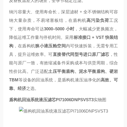
及昼夜温差大的场景，全季节稳定过滤。
纳污容量大、使用寿命长，深层滤材 + 全不锈钢结构可容
纳大量杂质，不易堵塞板结，在盾构机
高污染负荷
工况
下，使用寿命可达
3000–5000 小时
，大幅减少更换频次，
降低运维工作量与停机时间。采用
标准接口 + VST 快装结
构
，在盾构机
狭小液压舱空间
内可快速拆装，无需专用工
具，提升运维效率。可
直接替代同型号进口原厂滤芯
，性
能与原厂一致，有效缩减备件采购成本与供货周期，综合
性价比高。广泛适配
土压平衡盾构、泥水平衡盾构、硬岩
TBM
等设备的回油系统，是盾构机液压油净化的
高效、可
靠、经济
之选。
盾构机回油系统液压滤芯PI71006DNPSVST3
实物图