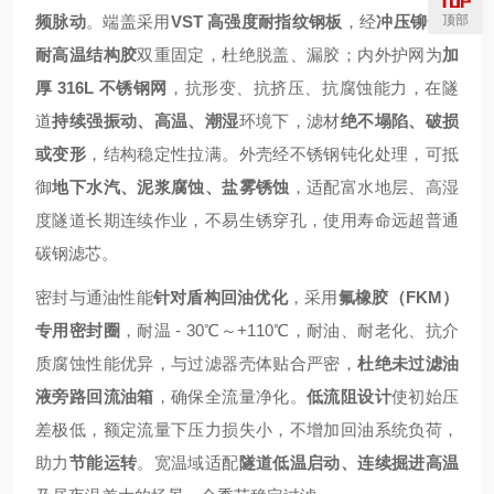
顶部
频脉动
。端盖采用
VST 高强度耐指纹钢板
，经
冲压铆合 +
耐高温结构胶
双重固定，杜绝脱盖、漏胶；内外护网为
加
厚 316L 不锈钢网
，抗形变、抗挤压、抗腐蚀能力，在隧
道
持续强振动、高温、潮湿
环境下，滤材
绝不塌陷、破损
或变形
，结构稳定性拉满。外壳经不锈钢钝化处理，可抵
御
地下水汽、泥浆腐蚀、盐雾锈蚀
，适配富水地层、高湿
度隧道长期连续作业，不易生锈穿孔，使用寿命远超普通
碳钢滤芯。
密封与通油性能
针对盾构回油优化
，采用
氟橡胶（FKM）
专用密封圈
，耐温 - 30℃～+110℃，耐油、耐老化、抗介
质腐蚀性能优异，与过滤器壳体贴合严密，
杜绝未过滤油
液旁路回流油箱
，确保全流量净化。
低流阻设计
使初始压
差极低，额定流量下压力损失小，不增加回油系统负荷，
助力
节能运转
。宽温域适配
隧道低温启动、连续掘进高温