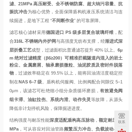
滤、21MPa 高压耐受、全不锈钢防腐、超大纳污容量、抗
振抗冲击
为核心优势，全面保障盾构机液压系统清洁与连
续掘进，是地下工程 “
不间断作业
" 的可靠屏障。
滤芯核心滤材采用
德国进口 PS 级多层复合玻璃纤维
，配
合
316L 不锈钢内外护网
与高强度无纺布支撑，经
渐进式深
层折叠工艺
成型，过滤面积比普通滤芯提升 40% 以上。
6μ
m 绝对过滤精度（β6≥200）
可精准拦截隧道内混入的
岩土
粉尘、金属磨屑、轴承磨损微粒、油泥胶质及密封件脱落
物
，过滤效率稳定在 99.5% 以上，能将回油清洁度稳定控
制在
NAS 6–7 级
。盾构机伺服阀、比例阀配合间隙仅 5–1
0μm，该滤芯可杜绝细小组分杂质循环磨损，
有效避免阀
组卡滞、油缸拉伤、系统内泄、动作失灵
等故障，从源头
降低非计划停机风险，保障掘进进度。
结构强度与耐压性能
深度适配盾构高压脉动
，
额定耐压 21
联系
MPa
，可从容应对回油管路
频繁压力冲击、负载波动与高