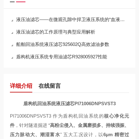
液压油滤芯——在微观孔隙中捍卫液压系统的“血液纯净”
液压油滤芯的工作原理与典型应用解析
船舶回油系统液压滤芯925602Q高效滤油参数
盾构机液压系统专用油滤芯R928005927性能
详细介绍
在线留言
盾构机回油系统液压滤芯PI71006DNPSVST3
PI71006DNPSVST3 作为盾构机回油系统的
核心净化元
件
，针对隧道掘进 “
高粉尘侵入、金属磨损多、持续强振、
压力脉动大、潮湿富水
" 五大工况设计，以
6μm 精密过