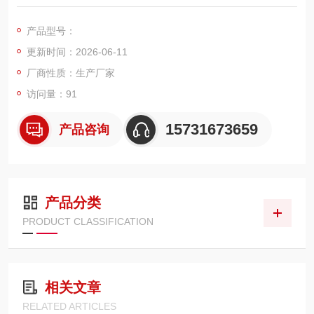
度、高压、全不锈钢液压滤芯。采用 PS 级复合玻纤 + 316L 不锈
钢护网 + VST 高压端盖，额定耐压21MPa、耐温 **-30℃～+11
产品型号：
0℃。适配土压 / 泥水平衡盾构、硬岩 TBM 等高粉尘、强振动、
更新时间：2026-06-11
高压脉动 恶劣工况，全流量回油过滤
厂商性质：生产厂家
访问量：91
15731673659
产品咨询
产品分类
PRODUCT CLASSIFICATION
相关文章
RELATED ARTICLES