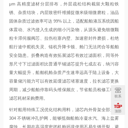
μm 高精度滤材分层排布，外层疏松结构截留大颗粒铁
锈、杂质结块，内层致密纤维捕捉微米级细微磨粒，油品
固体杂质过滤效率可达 99% 以上，适配船舶液压系统因船
体震动、水汽侵入生成的细小污染物，从源头避免细微颗
粒卡滞伺服阀芯、拉伤柱塞内壁、加速密封件磨损，杜绝
航行途中舵机失灵、锚机升降卡顿、舱门无法闭合等船舶
安全隐患。折叠构造有效拓展滤芯有效过滤面积，同等外
形尺寸下过滤面积比普通平铺滤芯提升七成左右，纳污容
量大幅提升，船舶机舱杂质产生速率远高于陆上设备，大
容量储污能力可以有效延缓滤芯堵塞速度，拉长滤芯更换
周期，减少船舶停靠码头维保频次，节省船员检修工时与
联系
滤芯耗材采购费用。
针对船用特殊工况优化结构用料，滤芯内外骨架全部选用
顶部
304 不锈钢冲孔护网，能够抵御船舱冷凝水汽、海上盐雾
腐蚀，长期在高湿度密闭机舱环境使用不易生锈开裂，避