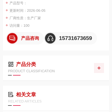
产品型号：
压上限 1.6MPa，专门针对船舶机舱高湿盐雾、油压频繁脉动环
更新时间：2026-06-05
境设计，多用于舵机、起锚机、舱盖液压机组回油过滤。
厂商性质：生产厂家
访问量：100
15731673659
产品咨询
产品分类
PRODUCT CLASSIFICATION
相关文章
RELATED ARTICLES