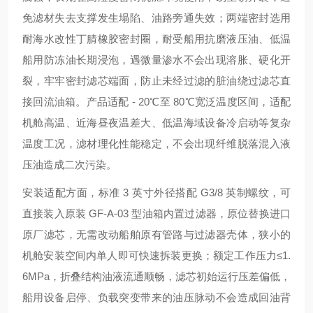
免滤材失去支撑发生塌陷、油路旁通失效；两端密封选用
耐海水改性丁腈橡胶密封圈，耐受船用抗磨液压油、低温
船用防冻油长期浸泡，遇微量渗水不会出现溶胀、硬化开
裂，牢牢密封滤芯端面，防止未经过滤的脏油绕过滤芯直
接回流油箱。产品适配 - 20℃至 80℃宽泛温度区间，适配
机舱高温、近海昼夜温差大、低温海域设备冷启动等复杂
温度工况，滤材理化性能稳定，不会出现纤维脱落混入液
压油造成二次污染。
安装适配方面，标准 3 英寸外径搭配 G3/8 英制螺纹，可
直接装入原装 GF-A-03 型油箱内置过滤器，原位替换进口
原厂滤芯，无需改动船舶原有管路与过滤器壳体，狭小的
机舱安装空间内单人即可快速拆装更换；额定工作压力≤1.
6MPa，折叠结构油液流通顺畅，滤芯初始运行压差偏低，
船用设备启停、负载突变带来的油压脉动不会造成回油背