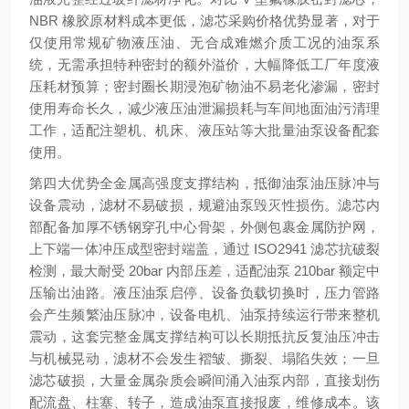
NBR 橡胶原材料成本更低，滤芯采购价格优势显著，对于
仅使用常规矿物液压油、无合成难燃介质工况的油泵系
统，无需承担特种密封的额外溢价，大幅降低工厂年度液
压耗材预算；密封圈长期浸泡矿物油不易老化渗漏，密封
使用寿命长久，减少液压油泄漏损耗与车间地面油污清理
工作，适配注塑机、机床、液压站等大批量油泵设备配套
使用。
第四大优势
全金属高强度支撑结构，抵御油泵油压脉冲与
设备震动，滤材不易破损，规避油泵毁灭性损伤
。滤芯内
部配备加厚不锈钢穿孔中心骨架，外侧包裹金属防护网，
上下端一体冲压成型密封端盖，通过 ISO2941 滤芯抗破裂
检测，最大耐受 20bar 内部压差，适配油泵 210bar 额定中
压输出油路。液压油泵启停、设备负载切换时，压力管路
会产生频繁油压脉冲，设备电机、油泵持续运行带来整机
震动，这套完整金属支撑结构可以长期抵抗反复油压冲击
与机械晃动，滤材不会发生褶皱、撕裂、塌陷失效；一旦
滤芯破损，大量金属杂质会瞬间涌入油泵内部，直接划伤
配流盘、柱塞、转子，造成油泵直接报废，维修成本。该