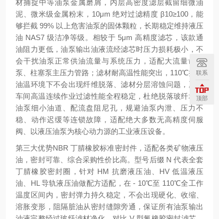
材捕捉中等油泵金属磨屑，内层高密度滤层截留细微油
泥、微米级金属粉末，10μm 绝对过滤精度 β10≥100，能
够拦截 99% 以上危害油泵的固体颗粒，长期稳定维持液压
油 NAS7 级洁净等级。相较于 5μm 高精度滤芯，该款通
油阻力更低，油泵输出油液流经滤芯时压力损耗极小，不
会干扰油泵正常供油流量与系统压力，适配大流量齿轮
泵、柱塞泵主压力管路；滤材耐高温性能突出，110℃持续
联系
油温环境下不会出现纤维脱落、滤材分层溶蚀问题，夏季
车间高温连续作业过滤性能全程稳定，杜绝脱落玻纤堵塞
顶部
油泵细小油道、配流盘阻尼孔，规避油泵内泄、压力不
稳、动作迟缓等连锁故障，适配绝大多数无高精度伺服
阀、以液压油泵为核心动力源的工业液压设备。
第三大优势
NBR 丁腈橡胶标准密封件，适配各类矿物液压
油，密封可靠、综合采购性价比高
。型号后缀 N 代表全套
丁腈橡胶密封圈，针对 HM 抗磨液压油、HV 低温液压
油、HL 导轨液压油做配方适配，在 - 10℃至 110℃全工作
温度区间内，密封弹力持久稳定，不会出现硬化、收缩、
溶胀变形，阻隔脏油从密封缝隙旁通，保证所有油泵输出
油液完整经过玻纤滤材净化。对比 V 型氟橡胶密封滤芯，