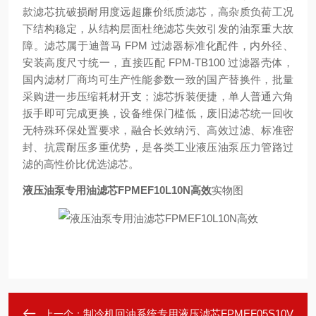
款滤芯抗破损耐用度远超廉价纸质滤芯，高杂质负荷工况
下结构稳定，从结构层面杜绝滤芯失效引发的油泵重大故
障。滤芯属于迪普马 FPM 过滤器标准化配件，内外径、
安装高度尺寸统一，直接匹配 FPM-TB100 过滤器壳体，
国内滤材厂商均可生产性能参数一致的国产替换件，批量
采购进一步压缩耗材开支；滤芯拆装便捷，单人普通六角
扳手即可完成更换，设备维保门槛低，废旧滤芯统一回收
无特殊环保处置要求，融合长效纳污、高效过滤、标准密
封、抗震耐压多重优势，是各类工业液压油泵压力管路过
滤的高性价比优选滤芯。
液压油泵专用油滤芯FPMEF10L10N高效
实物图
制冷机回油系统专用液压滤芯FPMEF05S10V
上一个：