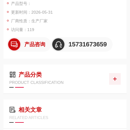
产品型号：
向，额定工作压力 210bar，抗破裂压差 20bar，适配 - 10℃~11
更新时间：2026-05-31
0℃常规矿物液压油。
厂商性质：生产厂家
访问量：119
15731673659
产品咨询
产品分类
PRODUCT CLASSIFICATION
相关文章
RELATED ARTICLES