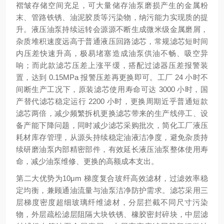
褶皱存储空间充足，可大量储存油泵磨损产生的金属粉
末、管路铁锈、油泥胶质等污染物，纳污能力实现质的提
升。液压油泵持续运转会源源不断生成微米级金属磨屑，
杂质堆积速度远高于普通液压回路滤芯，常规滤芯短时间
内压差快速升高，极易堵塞造成油泵供油不畅、吸空异
响；而此款滤芯压差上涨平缓，搭配过滤器压差报警装
置，达到 0.15MPa 报警压差再更换即可。工厂 24 小时不
间断生产工况下，原装滤芯使用寿命可达 3000 小时，国
产替代滤芯稳定运行 2200 小时，更换周期近乎普通短款
滤芯两倍，减少频繁拆机更换滤芯带来的生产线停工、设
备产能下降问题，同时减少滤芯采购批次，简化工厂液压
耗材库存管理，从源头持续稳定油液洁净度，避免杂质持
续研磨油泵内部精密部件，有效延长液压油泵整体使用寿
命，减少油泵维修、更换的高额成本支出。
第二大优势为
10μm 梯度复合玻纤高效滤材，过滤效率稳
定均衡，兼顾通油流量与油泵洁净防护需求
。滤芯采用三
层梯度密度超细玻璃纤维滤材，分层拦截不同尺寸污染
物，外层疏松滤层阻隔大块铁锈、橡胶密封碎块，中层滤