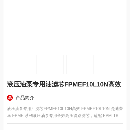
液压油泵专用油滤芯FPMEF10L10N高效
产品简介
液压油泵专用油滤芯FPMEF10L10N高效 FPMEF10L10N 是迪普
马 FPME 系列液压油泵专用长效高压管路滤芯，适配 FPM-TB10
0 中压管路过滤器，10μm 绝对过滤精度，L 加长折叠长效结构、
NBR 丁腈橡胶密封，多层梯度玻纤高效滤材，外进内出过滤流