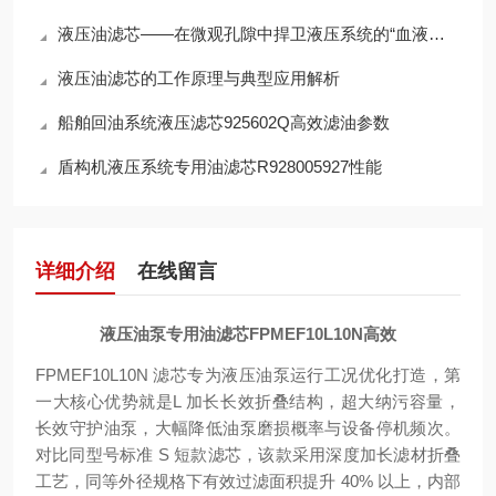
液压油滤芯——在微观孔隙中捍卫液压系统的“血液纯净”
液压油滤芯的工作原理与典型应用解析
船舶回油系统液压滤芯925602Q高效滤油参数
盾构机液压系统专用油滤芯R928005927性能
详细介绍
在线留言
液压油泵专用油滤芯FPMEF10L10N高效
FPMEF10L10N 滤芯专为液压油泵运行工况优化打造，第
一大核心优势就是
L 加长长效折叠结构，超大纳污容量，
长效守护油泵，大幅降低油泵磨损概率与设备停机频次
。
对比同型号标准 S 短款滤芯，该款采用深度加长滤材折叠
工艺，同等外径规格下有效过滤面积提升 40% 以上，内部