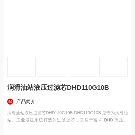
润滑油站液压过滤芯DHD110G10B
产品简介
润滑油站液压过滤芯DHD110G10B DHD110G10B 是专为润滑油
站、工业液压系统打造的过滤滤芯，隶属于富卓 DHD 高压系
列，额定流量 110L/min，过滤精度 10μm。产品采用多层玻璃纤
维折叠滤材，搭配加厚钢制支撑骨架与丁腈橡胶密封件，最高耐