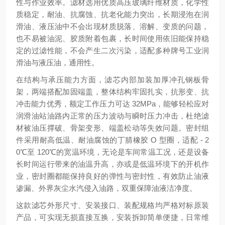
性与作业效率。滤材选用优质高压玻璃纤维材质，化学性
质稳定，耐油、抗腐蚀、抗老化能力突出，长期浸泡在润
滑油、液压油中不会出现材质脱落、溶解、变质的问题，
也不易被油泥、胶质附着包裹，长时间使用依旧能保持稳
定的过滤性能，不会产生二次污染，适配多种牌号工业润
滑油与液压油，通用性。
在结构与承压能力方面，滤芯内部加装加厚冲孔钢板骨
架，两端搭配加固端盖，整体结构牢固扎实，抗形变、抗
冲击能力优秀，额定工作压力可达 32MPa，能够轻松应对
润滑油站油路内正常的压力波动与瞬时压力冲击，杜绝滤
材被油压撑破、骨架变形、端盖松动等失效问题。密封组
件采用耐高低温、耐油腐蚀的丁腈橡胶 O 型圈，适配 - 2
0℃至 120℃的宽温环境，无论是车间常温工况，还是设备
长时间运行带来的油温升高，亦或是低温环境下的开机作
业，密封圈都能保持良好的弹性与密封性，有效防止油液
渗漏、外界灰尘水汽侵入油路，双重保障油液洁净度。
这款滤芯外形尺寸、安装接口、装配规格均严格对标原装
产品，可实现无损直接互换，安装拆卸简单便捷，日常维