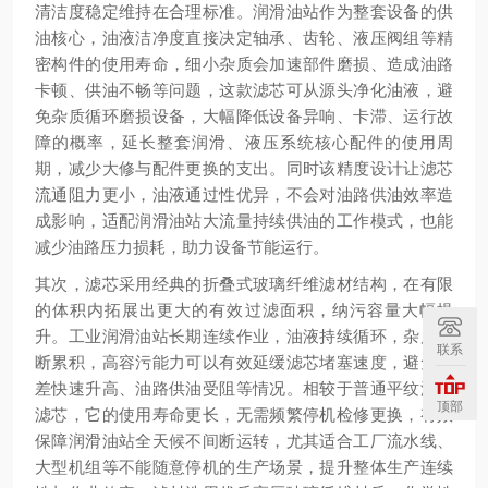
清洁度稳定维持在合理标准。润滑油站作为整套设备的供
油核心，油液洁净度直接决定轴承、齿轮、液压阀组等精
密构件的使用寿命，细小杂质会加速部件磨损、造成油路
卡顿、供油不畅等问题，这款滤芯可从源头净化油液，避
免杂质循环磨损设备，大幅降低设备异响、卡滞、运行故
障的概率，延长整套润滑、液压系统核心配件的使用周
期，减少大修与配件更换的支出。同时该精度设计让滤芯
流通阻力更小，油液通过性优异，不会对油路供油效率造
成影响，适配润滑油站大流量持续供油的工作模式，也能
减少油路压力损耗，助力设备节能运行。
其次，滤芯采用经典的折叠式玻璃纤维滤材结构，在有限
的体积内拓展出更大的有效过滤面积，纳污容量大幅提
升。工业润滑油站长期连续作业，油液持续循环，杂质不
联系
断累积，高容污能力可以有效延缓滤芯堵塞速度，避免压
差快速升高、油路供油受阻等情况。相较于普通平纹滤材
顶部
滤芯，它的使用寿命更长，无需频繁停机检修更换，有效
保障润滑油站全天候不间断运转，尤其适合工厂流水线、
大型机组等不能随意停机的生产场景，提升整体生产连续