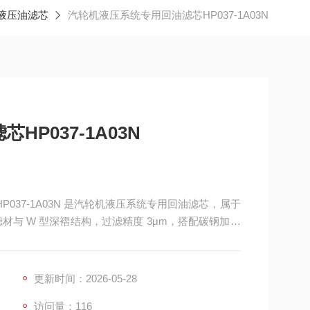
液压油滤芯
汽轮机液压系统专用回油滤芯HP037-1A03N
P037-1A03N
HP037-1A03N 是汽轮机液压系统专用回油滤芯，属于
纤维滤材与 W 型深褶结构，过滤精度 3μm，搭配碳钢加固
。产品专门适配汽轮机回油回路，可高效拦截油液中的金
差低、流通性好。
更新时间：2026-05-28
访问量：116