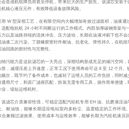
还会造成机组降负荷甚至停机，带来巨大的生产损失。该滤芯安装于
轮机核心液压元件，有效降低设备故障风险。
采用 W 型深褶工艺，在有限空间内大幅增加有效过滤面积，油液
，适配电轮机 24 小时不间断运行的工作模式。内部加厚碳钢骨架与一
压力以及油路持续的流体冲击、压力波动，长期在油液冲刷下也不会
成油液二次污染。丁腈橡胶密封件耐油、抗老化、弹性持久，在机组
回油回路的密封性与完整性。
的纳污能力是这款滤芯的一大亮点，深褶结构形成充足的储污空间，
杂质，减缓压差上升速度，正常工况下使用寿命可达 8 至 12 个
的频次，既节约了备件成本，也减轻了运维人员的工作负担，同时减
准通用尺寸，和原厂滤座匹配，拆装无需专用工具，操作简单便捷，
作业，缩短运维耗时。
，该滤芯介质兼容性强，可稳定适配汽轮机专用 EH 油、抗磨液压
化、耐油蚀，能够长期适应电站室内多粉尘、温度稳定的工作环境
综合兼顾过滤效果、使用成本与运维效率，能够长期为汽轮机液压