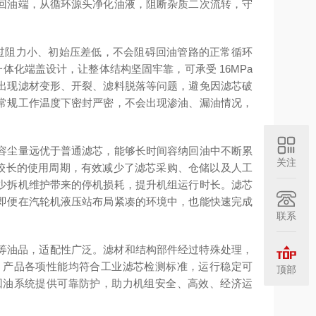
回油端，从循环源头净化油液，阻断杂质二次流转，守
通过阻力小、初始压差低，不会阻碍回油管路的正常循环
体化端盖设计，让整体结构坚固牢靠，可承受 16MPa
出现滤材变形、开裂、滤料脱落等问题，避免因滤芯破
常规工作温度下密封严密，不会出现渗油、漏油情况，
容尘量远优于普通滤芯，能够长时间容纳回油中不断累
关注
月。较长的使用周期，有效减少了滤芯采购、仓储以及人工
少拆机维护带来的停机损耗，提升机组运行时长。滤芯
即便在汽轮机液压站布局紧凑的环境中，也能快速完成
联系
油等油品，适配性广泛。滤材和结构部件经过特殊处理，
。产品各项性能均符合工业滤芯检测标准，运行稳定可
顶部
回油系统提供可靠防护，助力机组安全、高效、经济运