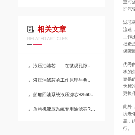
重时
护汽
滤芯
相关文章
流速
工作
RELATED ARTICLES
损造
保障
优秀
液压油滤芯——在微观孔隙中捍卫液压系统的“血液纯净”
积的
更换
液压油滤芯的工作原理与典型应用解析
为标
更换
船舶回油系统液压滤芯925602Q高效滤油参数
此外
盾构机液压系统专用油滤芯R928005927性能
抗老
靠，
行。