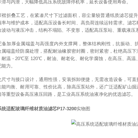
卡滞与内泄，大幅降低高压系统故障停机率，延长设备使用寿命。
深褶折叠工艺
，在紧凑尺寸下过滤面积，容尘量较普通纸质滤芯提升 
频率与维护成本，适配高压设备长时间、高负荷连续运转需求。滤芯
力波动与液压冲击，结构不塌陷、不变形，适配高压泵站、重载液压
配备
加厚金属端盖与高强度内外支撑网
，整体结构刚性，抗振动、
金属端盖经防腐处理，搭配耐油橡胶密封圈，密封紧密，杜绝高压下
，
耐温 - 20℃至 120℃
，耐油、耐老化、耐化学腐蚀，在高压、高温
配能力。
化尺寸与接口设计，通用性强，安装拆卸便捷，无需改造设备，可直
性能均衡、耐用可靠、性价比高，除高压泵站外，还广泛适配矿山掘
箱等重型设备高压液压回路，是工业高压系统油液净化的优选滤芯。
统适配玻璃纤维材质油滤芯P17-3200
实物图