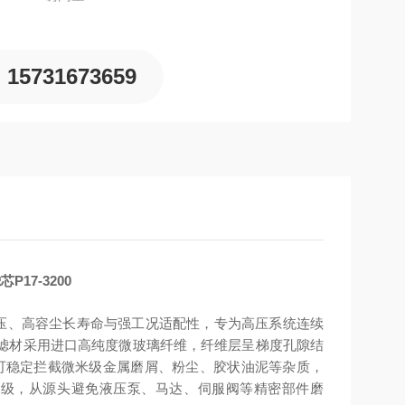
15731673659
17-3200
压、高容尘长寿命与强工况适配性
，专为高压系统连续
滤材采用
进口高纯度微玻璃纤维
，纤维层呈梯度孔隙结
精度可稳定拦截微米级金属磨屑、粉尘、胶状油泥等杂质，
S 6-8 级，从源头避免液压泵、马达、伺服阀等精密部件磨