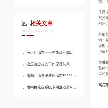
损、
采用
更换
相关文章
烈压
RELATED ARTICLES
外部
动；
处理
况适
液压油滤芯——在微观孔隙中捍卫液压系统的“血液纯净”
标准
液压油滤芯的工作原理与典型应用解析
整体
齿轮
船舶回油系统液压滤芯925602Q高效滤油参数
高压系
盾构机液压系统专用油滤芯R928005927性能