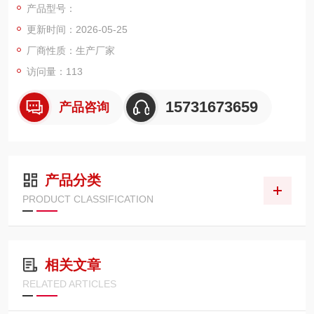
产品型号：
滤除油液内金属磨屑、粉尘杂质、油泥胶体，防护主泵、控制
更新时间：2026-05-25
阀、油缸等核心精密部件，适配各类大中型挖掘机械设备，可替
换同规格原厂滤芯，保障液压系统运作洁净稳定。
厂商性质：生产厂家
访问量：113
15731673659
产品咨询
产品分类
PRODUCT CLASSIFICATION
相关文章
RELATED ARTICLES