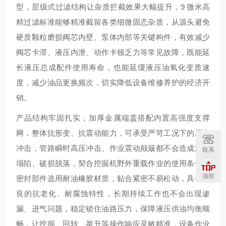
型，层级式过滤结构让杂质拦截效果大幅提升，9 微米高
精过滤标准能够精准截留各类细微固态杂质，从源头避免
硬质颗粒磨损阀芯内壁、泵体内部等关键构件，有效减少
阀芯卡滞、液压内泄、动作卡顿乏力等常见故障，既能延
长液压总成配件使用寿命，也能延缓液压油氧化变质速
度，减少油品更换频次，切实降低设备维修养护的经济开
销。
产品结构牢固扎实，加厚金属端盖搭配内置高强度支撑
网，整体抗形变、抗震动能力，可承受严苛工况下的压力
冲击，管路瞬时高压冲击、作业震动颠簸都不会造成滤层
联系
塌陷、破损脱落，契合挖掘机野外重载作业的使用条件。
顶部
密封部件选用耐油橡胶材质，贴合紧密不易松动，具备优
良的抗老化、耐腐蚀特性，长期持续工作也不会出现渗
漏、进气问题，稳定锁住油路压力，保障液压供油均衡顺
畅，让挖掘、回转、举升等操作响应灵敏精准，设备作业