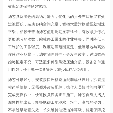
效率始终保持良好状态。
滤芯具备出色的高纳污能力，优化后的折叠布局拓展有效
过滤面积，杂质容纳空间充足，积攒大量污物后压差增速
平缓，相较于普通滤芯使用周期显著延长，有效减少停机
更换滤芯的次数，缩减停工带来的作业损失，同时降低人
工维护的工作强度。温度适应范围宽泛，低温场地与高温
连续作业场景下，滤材物理特性不会发生改变，过滤效果
始终恒定不变，可适配多种型号液压油介质，设备备件通
用性好，便于统一储备管理，减少库存品类占用。
滤芯外形尺寸、安装接口严格遵循配套规格设计，拆装流
程简单便捷，无需额外改装配件，操作人员短时间内即可
完成更换作业，快速恢复设备正常施工。滤芯自身抗污抗
腐蚀性能出众，能够抵御工地泥水、粉尘、潮气的侵蚀，
不易过早堵塞失效，长久维持油液洁净等级，稳定保障挖