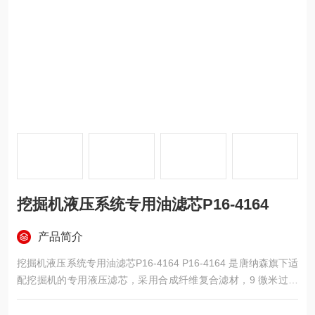
挖掘机液压系统专用油滤芯P16-4164
产品简介
挖掘机液压系统专用油滤芯P16-4164 P16-4164 是唐纳森旗下适
配挖掘机的专用液压滤芯，采用合成纤维复合滤材，9 微米过滤
精度，抗压性能优异。采用折叠一体式结构，搭配金属端盖与防
护支撑网，密封性能稳固。主要用于挖掘机液压油路净化，高效