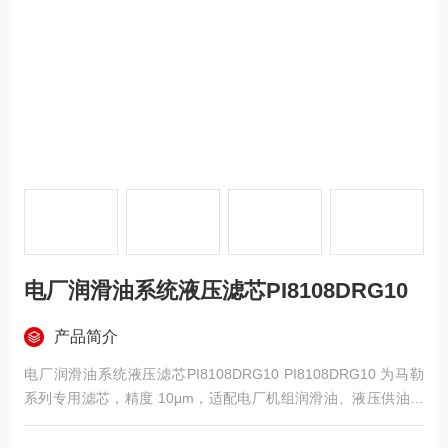
电厂润滑油系统液压滤芯PI8108DRG10
产品简介
电厂润滑油系统液压滤芯PI8108DRG10 PI8108DRG10 为马勒
系列专用滤芯，精度 10μm，适配电厂机组润滑油、液压供油系
统。采用玻纤折叠滤材搭配加固防护结构，专门过滤油液中铁
屑、粉尘、胶质杂质，防护轴瓦、油泵、阀组等核心部件，也可