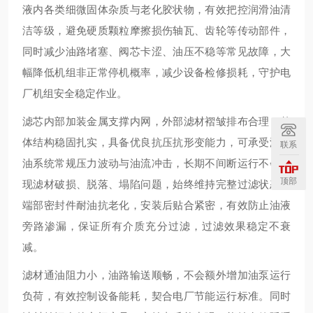
液内各类细微固体杂质与老化胶状物，有效把控润滑油清
洁等级，避免硬质颗粒摩擦损伤轴瓦、齿轮等传动部件，
同时减少油路堵塞、阀芯卡涩、油压不稳等常见故障，大
幅降低机组非正常停机概率，减少设备检修损耗，守护电
厂机组安全稳定作业。
滤芯内部加装金属支撑内网，外部滤材褶皱排布合理，整
体结构稳固扎实，具备优良抗压抗形变能力，可承受润滑
联系
油系统常规压力波动与油流冲击，长期不间断运行不会出
顶部
现滤材破损、脱落、塌陷问题，始终维持完整过滤状态。
端部密封件耐油抗老化，安装后贴合紧密，有效防止油液
旁路渗漏，保证所有介质充分过滤，过滤效果稳定不衰
减。
滤材通油阻力小，油路输送顺畅，不会额外增加油泵运行
负荷，有效控制设备能耗，契合电厂节能运行标准。同时