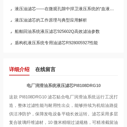
液压油滤芯——在微观孔隙中捍卫液压系统的“血液纯净”
液压油滤芯的工作原理与典型应用解析
船舶回油系统液压滤芯925602Q高效滤油参数
盾构机液压系统专用油滤芯R928005927性能
详细介绍
在线留言
电厂润滑油系统液压滤芯PI8108DRG10
这款 PI8108DRG10 滤芯贴合电厂润滑油系统运行工况打
造，整体过滤性能与耐用性出众，能够持续为机组油路提
供洁净防护，保障发电设备平稳长效运转。滤芯采用多层
复合玻璃纤维滤材，10 微米精细过滤规格，可精准截留油