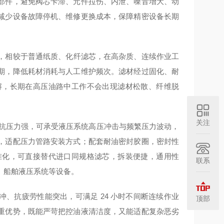
部件，避免阀芯卡滞、元件拉伤、内泄、噪音增大、动
减少设备故障停机、维修更换成本，保障精密设备长期
，相较于普通纸质、化纤滤芯，在高杂质、连续作业工
期，降低耗材消耗与人工维护频次。滤材经过固化、耐
解，长期在高压油路中工作不会出现滤材松散、纤维脱
关注
骨架，抗压力强，可承受液压系统高压冲击与频繁压力波动，
，适配压力管路安装方式；配套耐油密封胶圈，密封性
准化，可直接替代进口同规格滤芯，拆装便捷，通用性
联系
、船舶液压系统等设备。
脉冲、抗疲劳性能突出，可满足 24 小时不间断连续作业
顶部
重优势，既能严苛把控油液清洁度，又能适配复杂恶劣