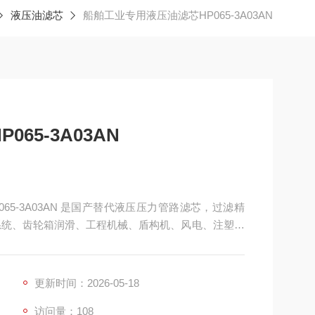
液压油滤芯
船舶工业专用液压油滤芯HP065-3A03AN
65-3A03AN
P065‑3A03AN 是国产替代液压压力管路滤芯，过滤精
压系统、齿轮箱润滑、工程机械、盾构机、风电、注塑机
杂质，保护油泵、阀组、轴承等精密部件，具备高精
劳等特点。
更新时间：2026-05-18
访问量：108