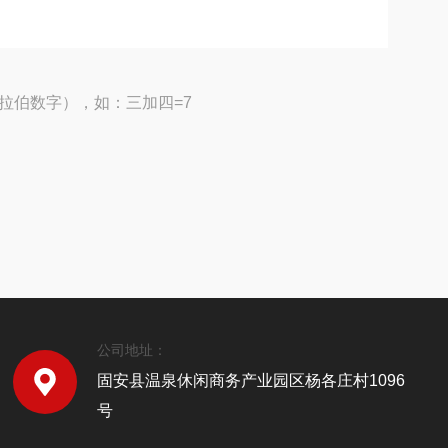
拉伯数字），如：三加四=7
公司地址：
固安县温泉休闲商务产业园区杨各庄村1096
号