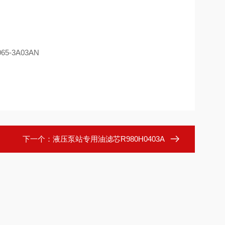
。
下一个：
液压泵站专用油滤芯R980H0403A