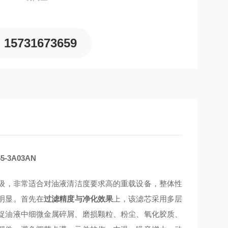
15731673659
3A03AN
过滤等级，非常适合对油液清洁度要求高的重载设备，整体性
明显。首先在
过滤精度与净化效果
上，该滤芯采用多层
捉油液中细微金属碎屑、磨损颗粒、粉尘、氧化胶质、