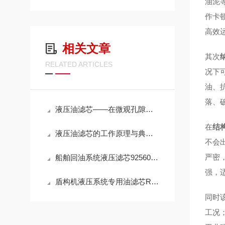
油泥
作卡
高效
相关文章
其次
RELATED ARTICLES
况下
油、
落、
液压油滤芯——在微观孔隙中捍卫液压系统的“血液纯净”
在
结
液压油滤芯的工作原理与典型应用解析
不会
严密
船舶回油系统液压滤芯925602Q高效滤油参数
强，
盾构机液压系统专用油滤芯R928005927性能
同时
工况