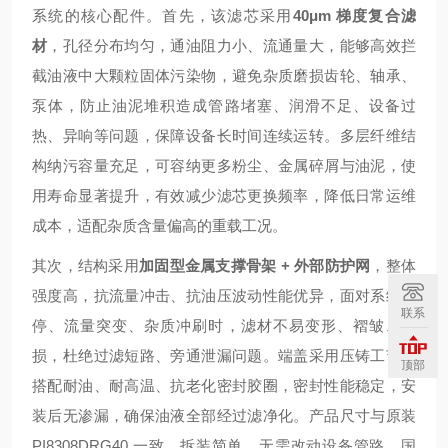
系统的核心配件。首先，该滤芯采用
40μm 梯度复合滤
材
，孔径分布均匀，通油阻力小、流通量大，能够高效拦
截油液中大颗粒固体污染物，避免杂质磨损齿轮、轴承、
泵体，防止油泥堆积造成管路堵塞、润滑不足、设备过
热、异响等问题，保障设备长时间连续运转。多层纤维结
构纳污容量充足，可容纳更多粉尘、金属碎屑与油泥，使
用寿命显著提升，有效减少滤芯更换频率，降低日常运维
成本，适配杂质含量偏高的重载工况。
其次，结构采用
加固型金属支撑骨架 + 外部防护网
，整体
强度高，抗流量冲击、抗油压波动性能优异，面对系统启
联系
停、流量突变、杂质冲刷时，滤材不易变形、褶皱、破
损，杜绝过滤短路、旁通泄漏问题。端盖采用压铸工艺，
顶部
搭配耐油、耐高温、抗老化密封胶圈，密封性能稳定，安
装后无渗漏，确保油液全部经过滤净化。产品尺寸与原装
PI8308DRG40 一致，拆装简单，无需改动设备管路，国