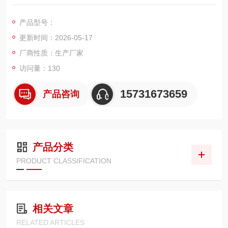
量、高纳污、低压润滑专用滤芯，主要应用于齿轮箱、集中润滑
站、液压系统、风电设备、钢厂、电厂、盾构机、工程机械等，
产品型号：
用于过滤润滑油、齿轮油、液压油中的金属碎屑、油泥、粉尘、
更新时间：2026-05-17
胶质杂质，保护轴承、齿轮、液压泵、阀件等精密部件，可直接
替代马勒原装滤芯。
厂商性质：生产厂家
访问量：130
15731673659
产品咨询
产品分类
PRODUCT CLASSIFICATION
相关文章
RELATED ARTICLES