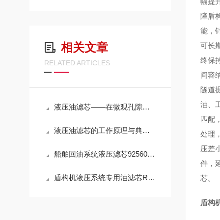
幅提
障盾
能，
相关文章
可长
终保
RELATED ARTICLES
间容
隧道
油、
液压油滤芯——在微观孔隙中捍卫液压系统的“血液纯净”
匹配
液压油滤芯的工作原理与典型应用解析
处理
压差
船舶回油系统液压滤芯925602Q高效滤油参数
件，
盾构机液压系统专用油滤芯R928005927性能
芯。
盾构机