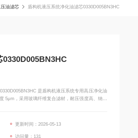
液压油滤芯
盾构机液压系统净化油滤芯0330D005BN3HC
30D005BN3HC
 0330D005BN3HC 是盾构机液压系统专用高压净化油
度 5μm，采用玻璃纤维复合滤材，耐压强度高、纳污
及高压泵站油液过滤，精准拦截金属磨屑、泥沙杂质
液压泵、伺服阀、马达等精密元件
更新时间：2026-05-13
访问量：131