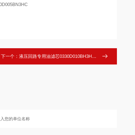
下一个：
液压回路专用油滤芯0330D010BH3HC高效