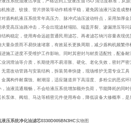
升液压系统油液洁净度，严格达到工业液压油 ISO 清洁度标准，从
构机推进、铰接、管片拼装等动作精准平稳，避免因油液污染造成整
针对盾构机液压系统常年高压力、脉冲式油压波动特点，采用加厚金
期承受高压油路冲击，不会出现滤材塌陷、端盖开裂、渗漏泄压等问
持结构稳定，使用寿命远超普通民用滤芯。再者滤芯纳污容量表现优
纳大量杂质而不易快速堵塞，有效延长更换周期，减少盾构机频繁停
掘进施工进度不受维护工作影响。同时其密封与材质适配性，配备耐
工业润滑油等介质，长期使用不易溶胀、硬化、老化失效，密封严密
，无需改动管路与安装结构，拆装简单快捷，现场维护无需专业工具
，金属构件耐腐蚀、耐潮湿，适应隧道井下高湿度、多粉尘的恶劣环
小，油液流通顺畅，不会给液压系统增加额外负荷，节能降耗的同时
延长泵体、阀组、马达等精密元件使用寿命，降低设备大修概率，是
液压系统净化油滤芯0330D005BN3HC
实物图