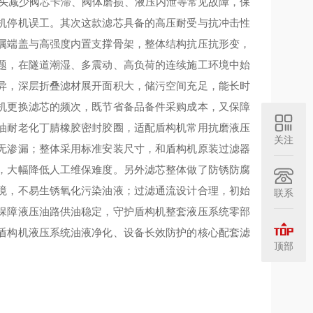
源头减少阀芯卡滞、阀体磨损、液压内泄等常见故障，保
机停机误工。其次这款滤芯具备的高压耐受与抗冲击性
属端盖与高强度内置支撑骨架，整体结构抗压抗形变，
题，在隧道潮湿、多震动、高负荷的连续施工环境中始
异，深层折叠滤材展开面积大，储污空间充足，能长时
机更换滤芯的频次，既节省备品备件采购成本，又保障
油耐老化丁腈橡胶密封胶圈，适配盾构机常用抗磨液压
关注
无渗漏；整体采用标准安装尺寸，和盾构机原装过滤器
，大幅降低人工维保难度。另外滤芯整体做了防锈防腐
境，不易生锈氧化污染油液；过滤通流设计合理，初始
联系
保障液压油路供油稳定，守护盾构机整套液压系统零部
盾构机液压系统油液净化、设备长效防护的核心配套滤
顶部