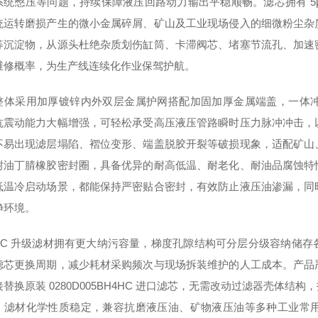
系统憋压等问题，持续保障液压回路动力输出平稳顺畅。滤芯拥有 5
统运转磨损产生的微小金属碎屑、矿山及工业现场侵入的细微粉尘杂
等沉淀物，从源头杜绝杂质划伤缸筒、卡滞阀芯、堵塞节流孔、加速
维修概率，为生产线连续化作业保驾护航。
整体采用加厚镀锌内外双层金属护网搭配加固加厚金属端盖，一体
抗震动能力大幅增强，可轻松承受高压液压管路瞬时压力脉冲冲击，
不易出现滤层塌陷、褶位变形、端盖脱胶开裂等破损现象，适配矿山
耐油丁腈橡胶密封圈，具备优异的耐高低温、耐老化、耐油品腐蚀特
低温冷启动场景，都能保持严密贴合密封，有效防止液压油渗漏，同
净环境。
4HC 升级滤材拥有更大纳污容量，梯度孔隙结构可分层分级容纳储
滤芯更换周期，减少耗材采购频次与现场拆装维护的人工成本。产品
替换原装 0280D005BH4HC 进口滤芯，无需改动过滤器壳体
。滤材化学性质稳定，兼容抗磨液压油、矿物液压油等多种工业常