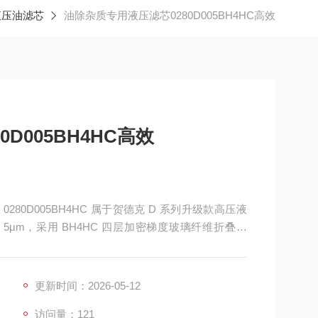
液压油滤芯
油除杂质专用液压滤芯0280D005BH4HC高效
D005BH4HC高效
0280D005BH4HC 属于贺德克 D 系列升级款高压液
度 5μm，采用 BH4HC 四层加密梯度玻璃纤维折叠结
抗压稳定性全面提升，专为破碎机、盾构机、冶金高压泵
接口标准通用
更新时间：2026-05-12
访问量：121