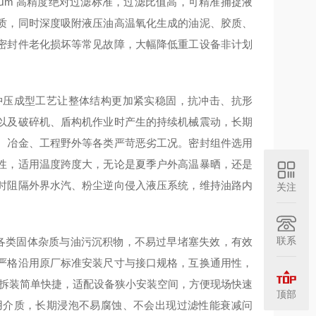
μm 高精度绝对过滤标准，过滤比值高，可精准捕捉液
质，同时深度吸附液压油高温氧化生成的油泥、胶质、
密封件老化损坏等常见故障，大幅降低重工设备非计划
冲压成型工艺让整体结构更加紧实稳固，抗冲击、抗形
以及破碎机、盾构机作业时产生的持续机械震动，长期
、冶金、工程野外等各类严苛恶劣工况。密封组件选用
性，适用温度跨度大，无论是夏季户外高温暴晒，还是
时阻隔外界水汽、粉尘逆向侵入液压系统，维持油路内
关注
联系
存各类固体杂质与油污沉积物，不易过早堵塞失效，有效
严格沿用原厂标准安装尺寸与接口规格，互换通用性，
结构，拆装简单快捷，适配设备狭小安装空间，方便现场快速
顶部
用介质，长期浸泡不易腐蚀、不会出现过滤性能衰减问