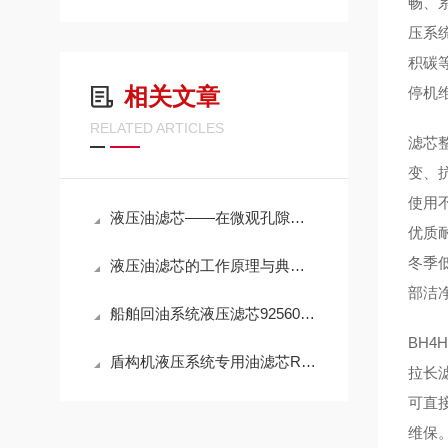
畅、
压系
积碳
相关文章
停机
RELATED ARTICLES
滤芯
变、
使用
液压油滤芯——在微观孔隙中捍卫液压系统的“血液纯净”
优质
冬季
液压油滤芯的工作原理与典型应用解析
部洁
船舶回油系统液压滤芯925602Q高效滤油参数
BH
盾构机液压系统专用油滤芯R928005927性能
拉长
可直接
维保