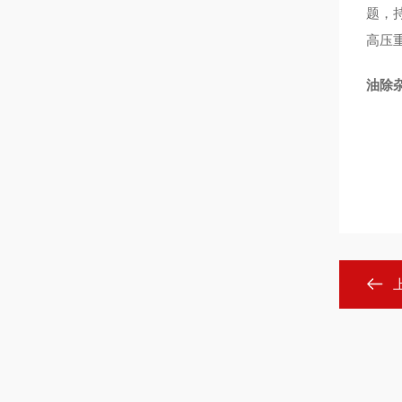
题，
高压
油除杂