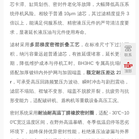
芯卡滞、缸筒划伤、密封件老化等故障，大幅降低高压系
统停机风险。相较于普通 10μm 滤芯，其过滤精度提升 3
倍以上，能满足伺服系统、精密液压元件的严苛清洁度要
求，显著延长液压油与元件使用寿命。
滤材采用
多层梯度密褶折叠工艺
，在标准尺寸下过滤面
积，纳污容量远超普通滤芯，有效延缓堵塞，延长更换周
联系
期，降低维护成本与停机工时。BH3HC 专属高抗塌结构
顶部
搭配加厚镀锌内外护网与加固端盖，
额定耐压差达 210ba
r
，可承受高压回路频繁压力波动、瞬时冲击与剧烈震动，
滤层不塌陷、褶皱不变形、端盖不脱胶开裂，抗疲劳与抗
形变能力，适配破碎机、盾构机等重载设备高压工况。
密封系统采用
耐油耐高温丁腈橡胶密封圈
，适配 - 30℃~10
0℃宽泛温度区间，在野外高温暴晒、冬季低温启停等恶劣
环境下，始终保持优异密封性能，杜绝液压油渗漏与外界