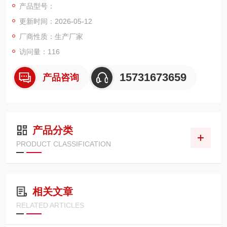
产品型号：
计，可直接替滤芯，精准拦截微米级金属磨屑与杂质，保护液压
更新时间：2026-05-12
泵、伺服阀等精密元件，适配矿山、工程等严苛工况。
厂商性质：生产厂家
访问量：116
15731673659
产品咨询
产品分类
PRODUCT CLASSIFICATION
相关文章
RELATED ARTICLES