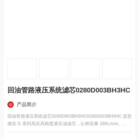
回油管路液压系统滤芯0280D003BH3HC
产品简介
回油管路液压系统滤芯0280D003BH3HC0280D003BH3HC 是贺
德克 D 系列高压高精度液压油滤芯，公称流量 280L/min、过滤
精度 3μm，采用BH3HC 高抗塌多层玻纤折叠结构，耐压高达 21
0bar，专为破碎机、盾构机、高压泵站等重载设备高压回路设