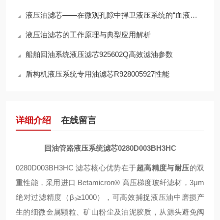
液压油滤芯——在微观孔隙中捍卫液压系统的“血液纯净”
液压油滤芯的工作原理与典型应用解析
船舶回油系统液压滤芯925602Q高效滤油参数
盾构机液压系统专用油滤芯R928005927性能
详细介绍
在线留言
回油管路液压系统滤芯0280D003BH3HC
0280D003BH3HC 滤芯核心优势在于
超高精度与耐压
的双
重性能，采用进口 Betamicron® 高压梯度玻纤滤材，3μm
绝对过滤精度（β₃≥1000），可高效捕捉液压油中磨损产
生的细微金属颗粒、矿山粉尘及油泥胶质，从源头避免阀