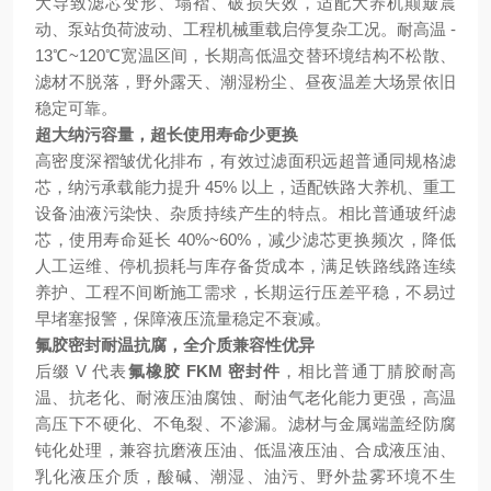
大导致滤芯变形、塌褶、破损失效，适配大养机颠簸震
动、泵站负荷波动、工程机械重载启停复杂工况。耐高温 -
13℃~120℃宽温区间，长期高低温交替环境结构不松散、
滤材不脱落，野外露天、潮湿粉尘、昼夜温差大场景依旧
稳定可靠。
超大纳污容量，超长使用寿命少更换
高密度深褶皱优化排布，有效过滤面积远超普通同规格滤
芯，纳污承载能力提升 45% 以上，适配铁路大养机、重工
设备油液污染快、杂质持续产生的特点。相比普通玻纤滤
芯，使用寿命延长 40%~60%，减少滤芯更换频次，降低
人工运维、停机损耗与库存备货成本，满足铁路线路连续
养护、工程不间断施工需求，长期运行压差平稳，不易过
早堵塞报警，保障液压流量稳定不衰减。
氟胶密封耐温抗腐，全介质兼容性优异
后缀 V 代表
氟橡胶 FKM 密封件
，相比普通丁腈胶耐高
温、抗老化、耐液压油腐蚀、耐油气老化能力更强，高温
高压下不硬化、不龟裂、不渗漏。滤材与金属端盖经防腐
钝化处理，兼容抗磨液压油、低温液压油、合成液压油、
乳化液压介质，酸碱、潮湿、油污、野外盐雾环境不生