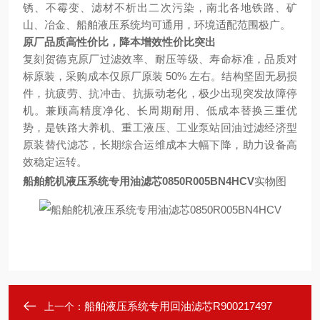
锈、不霉变、滤材不析出二次污染，南北各地铁路、矿
山、冶金、船舶液压系统均可通用，环境适配范围极广。
原厂品质高性价比，降本增效性价比突出
复刻贺德克原厂过滤效率、耐压等级、寿命标准，品质对
标原装，采购成本仅原厂原装 50% 左右。结构坚固无易损
件，抗疲劳、抗冲击、抗振动老化，极少出现突发故障停
机。兼顾高精度净化、长周期耐用、低成本替换三重优
势，是铁路大养机、重工液压、工业泵站回油过滤经济型
原装替代滤芯，长期综合运维成本大幅下降，助力设备高
效稳定运转。
船舶舵机液压系统专用油滤芯0850R005BN4HCV
实物图
船舶液压系统专用回油滤芯R900217497
上一个：