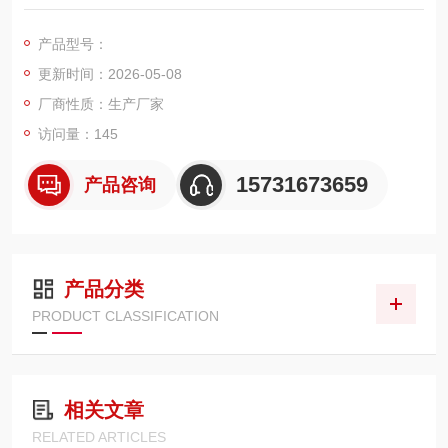
件，适配 RF/RFD/RFM 系列回油过滤器，广泛用于铁路大养
机、盾构机、工程机械、泵站、冶金液压系统。型号释义：0850
产品型号：
规格尺寸、R 回油、5μm 高精度、BN 玻纤深层滤材、4 级 Beta
更新时间：2026-05-08
高效、HC 抗挤压、V 氟橡胶耐高温密封
厂商性质：生产厂家
访问量：145
15731673659
产品咨询
产品分类
PRODUCT CLASSIFICATION
相关文章
RELATED ARTICLES