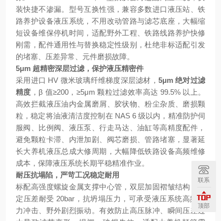
装快捷不渗漏。型号互换性强，兼容多数进口液压站、铁
路养护设备液压系统，不用改动管路与滤芯底座，大幅缩
短设备维保停机时间，适配野外工程、铁路线路养护快修
刚需，配件通用性与替换稳定性级别，杜绝非标适配引发
的堵塞、压差异常、元件磨损故障。
5μm 超精密深层过滤，保护液压精密件
采用进口 HV 微米玻璃纤维梯度深层滤材，
5μm 绝对过滤
精度
，β 值≥200，≥5μm 颗粒过滤效率高达 99.5% 以上。
高效拦截液压油内金属磨屑、胶状物、粉尘杂质、磨损颗
粒，稳定将油液清洁度控制在 NAS 6 级以内，精准防护伺
服阀、比例阀、液压泵、行走马达、油缸等高精度配件，
避免颗粒卡滞、内泄加剧、阀芯磨损、管路堵塞，显著延
长大养机液压总成大修周期，大幅降低铁路设备高频维修
成本，保障液压系统长期平稳精准作业。
耐压抗塌陷，严苛工况稳定耐用
联系
标配高强度螺旋金属支撑中心管，双层加固褶皱结构，额
定压差耐受 20bar，抗坍塌压力，可承受液压系统高频压
顶部
力冲击、野外剧烈振动。有效防止高压脉冲、瞬间压差过