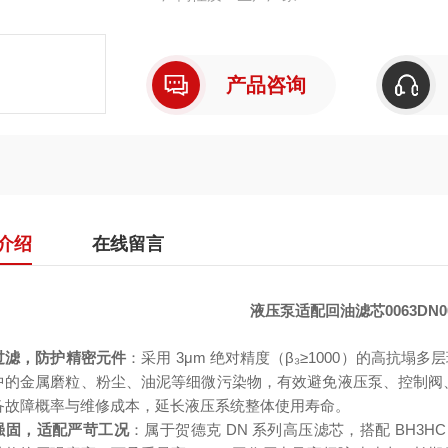
产品咨询
介绍
在线留言
液压泵适配回油滤芯0063DN00
过滤，防护精密元件
：采用 3μm 绝对精度（β₃≥1000）的高抗塌多
中的金属磨粒、粉尘、油泥等细微污染物，有效避免液压泵、控制阀
备故障概率与维修成本，延长液压系统整体使用寿命。
强固，适配严苛工况
：属于贺德克 DN 系列高压滤芯，搭配 BH3H