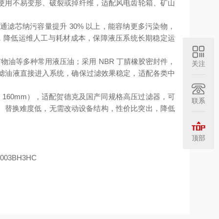
长期使用不易变形、破裂或掉纤维，适配风电齿轮箱、矿山
滤芯纳污容量提升 30% 以上，能容纳更多污染物，
间，降低运维人工与耗材成本，保障液压系统长期稳定运
兼容矿物油等多种常用液压油；采用 NBR 丁腈橡胶密封件，
关注
滤油液直接进入系统，确保过滤效果稳定，适配各类中
、长度 160mm），适配贺德克及国产同规格高压过滤器，可
联系
，兼容性广、替换难度低，无需改动设备结构，性价比突出，降低
顶部