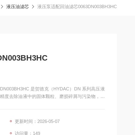
液压油滤芯
液压泵适配回油滤芯0063DN003BH3HC
003BH3HC
63DN003BH3HC 是贺德克（HYDAC）DN 系列高压液
精度去除油液中的固体颗粒、磨损碎屑与污染物，保
、风电、矿山、冶金等严苛工况。
更新时间：2026-05-07
访问量：149