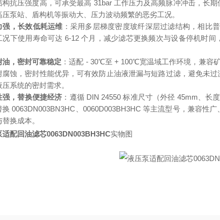
结构抗压强度高，可承受最高 31bar 工作压力及高频脉冲冲击，
高压泵站、盾构机等振动大、压力波动频繁的恶劣工况。
力强，长效低耗运维
：采用多层梯度密度玻纤深层过滤结构，相比普通
工况下使用寿命可达 6-12 个月，减少滤芯更换频次与设备停机时
耐油，密封可靠稳定
：适配 - 30℃至 + 100℃宽温域工作环境，
耐腐蚀，密封性能优异，可有效防止油液泄漏与短路过滤，避免未过
液压系统的密封需求。
性强，替换便捷经济
：遵循 DIN 24550 标准尺寸（外径 45mm
换 0063DN003BN3HC、0060D003BH3HC 等主流型号
与替换成本。
适配回油滤芯0063DN003BH3HC
实物图