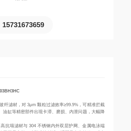
15731673659
3BH3HC
层玻纤滤材，对 3μm 颗粒过滤效率≥99.9%，可精准拦截
、油缸等精密部件出现卡滞、磨损、内泄问题，大幅降
C 高抗塌滤材与 304 不锈钢内外双层护网、金属电泳端