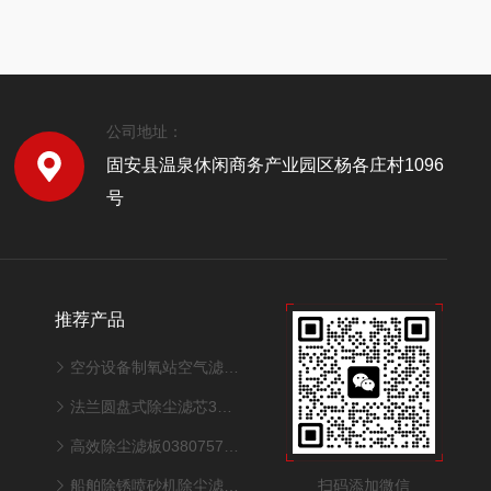
公司地址：
固安县温泉休闲商务产业园区杨各庄村1096
号
推荐产品
空分设备制氧站空气滤筒320*1000mm
法兰圆盘式除尘滤芯325*900mm型号
高效除尘滤板0380757适配激光切割机性能
扫码添加微信
船舶除锈喷砂机除尘滤芯350*240*660