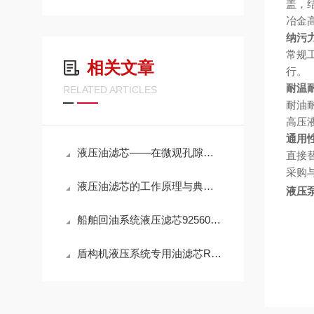
盖，
冶金
纳污
常规
相关文章
行。
耐温
RELATED ARTICLES
耐油
高压
通用
液压油滤芯——在微观孔隙中捍卫液压系统的“血液纯净”
直接替
采购
液压油滤芯的工作原理与典型应用解析
液压泵
船舶回油系统液压滤芯925602Q高效滤油参数
盾构机液压系统专用油滤芯R928005927性能