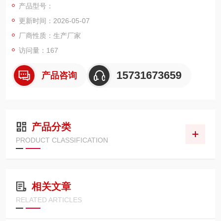
产品型号：
内外护网 + 高强度钢端盖，深层梯度过滤，精准拦截 3μm 以上
更新时间：2026-05-07
细微颗粒，控制油液清洁度达 NAS 4–6 级
厂商性质：生产厂家
访问量：167
15731673659
产品咨询
产品分类
PRODUCT CLASSIFICATION
相关文章
RELATED ARTICLES