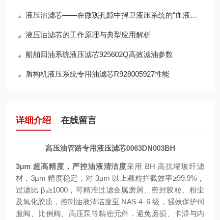
液压油滤芯——在微观孔隙中捍卫液压系统的“血液纯净”
液压油滤芯的工作原理与典型应用解析
船舶回油系统液压滤芯925602Q高效滤油参数
盾构机液压系统专用油滤芯R928005927性能
详细介绍
在线留言
高压油管路专用液压滤芯0063DN003BH
3μm 超高精度，严控油液清洁度
采用 BH 高抗塌玻纤滤
材，3μm 精度稳定，对 3μm 以上颗粒拦截效率≥99.9%，
过滤比 β₃≥1000，可精准过滤金属磨屑、密封胶粒、粉尘
及氧化胶质，控制油液清洁度至 NAS 4–6 级，强效保护伺
服阀、比例阀、高压泵等精密元件，避免磨损、卡滞与内