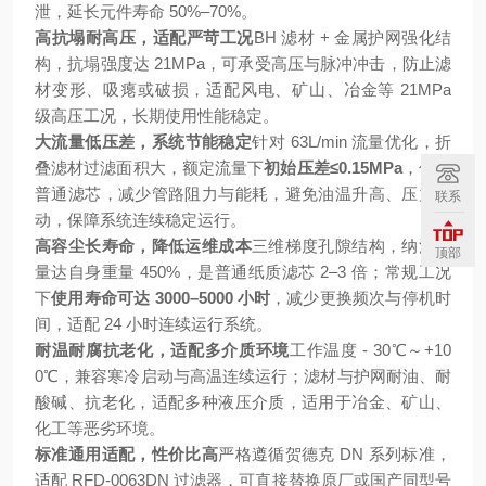
泄，延长元件寿命 50%–70%。
高抗塌耐高压，适配严苛工况
BH 滤材 + 金属护网强化结
构，抗塌强度达 21MPa，可承受高压与脉冲冲击，防止滤
材变形、吸瘪或破损，适配风电、矿山、冶金等 21MPa
级高压工况，长期使用性能稳定。
大流量低压差，系统节能稳定
针对 63L/min 流量优化，折
叠滤材过滤面积大，额定流量下
初始压差≤0.15MPa
，低于
普通滤芯，减少管路阻力与能耗，避免油温升高、压力波
联系
动，保障系统连续稳定运行。
高容尘长寿命，降低运维成本
三维梯度孔隙结构，纳污容
顶部
量达自身重量 450%，是普通纸质滤芯 2–3 倍；常规工况
下
使用寿命可达 3000–5000 小时
，减少更换频次与停机时
间，适配 24 小时连续运行系统。
耐温耐腐抗老化，适配多介质环境
工作温度 - 30℃～+10
0℃，兼容寒冷启动与高温连续运行；滤材与护网耐油、耐
酸碱、抗老化，适配多种液压介质，适用于冶金、矿山、
化工等恶劣环境。
标准通用适配，性价比高
严格遵循贺德克 DN 系列标准，
适配 RFD-0063DN 过滤器，可直接替换原厂或国产同型号