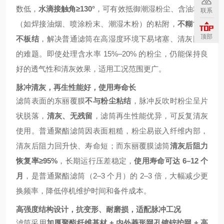
数低，
水滴接触角≥130°
，可有效抵御潮湿粉尘、含油粉尘
联系
（如焊接油烟、喷涂粉末、潮湿木粉）的粘附，
不糊筒、
顶部
不板结
，解决普通滤筒在高湿度环境下易堵塞、清灰困难
的难题。即使处理含水率 15%–20% 的粉尘，仍能保持良
好的透气性和清灰效果，适用工况范围更广。
脉冲清灰，再生性能好，使用寿命长
滤筒表面的东丽覆膜
不与粉尘粘结
，脉冲反吹时粉尘呈片
状脱落，
清灰、无残留
，滤筒再生性能优异，可反复清灰
使用。普通聚酯滤筒因表面粗糙，粉尘易嵌入纤维内部，
清灰后阻力回升快、寿命短；而东丽覆膜滤筒
清灰后阻力
恢复率≥95%
，长期运行压差稳定，
使用寿命可达 6–12 个
月
，是普通聚酯滤筒（2–3 个月）的 2–3 倍，大幅减少更
换频率，降低停机维护时间和备件成本。
高强度结构设计，抗变形、耐磨损，适配脉冲工况
滤筒采用
加厚聚酯纤维基材 + 内外菱形网孔镀锌护网 + 高