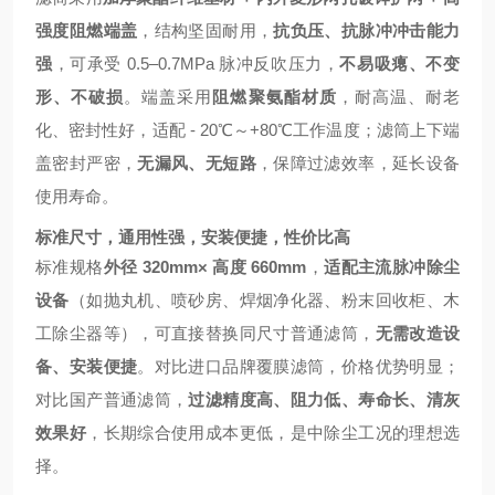
强度阻燃端盖
，结构坚固耐用，
抗负压、抗脉冲冲击能力
强
，可承受 0.5–0.7MPa 脉冲反吹压力，
不易吸瘪、不变
形、不破损
。端盖采用
阻燃聚氨酯材质
，耐高温、耐老
化、密封性好，适配 - 20℃～+80℃工作温度；滤筒上下端
盖密封严密，
无漏风、无短路
，保障过滤效率，延长设备
使用寿命。
标准尺寸，通用性强，安装便捷，性价比高
标准规格
外径 320mm× 高度 660mm
，
适配主流脉冲除尘
设备
（如抛丸机、喷砂房、焊烟净化器、粉末回收柜、木
工除尘器等），可直接替换同尺寸普通滤筒，
无需改造设
备、安装便捷
。对比进口品牌覆膜滤筒，价格优势明显；
对比国产普通滤筒，
过滤精度高、阻力低、寿命长、清灰
效果好
，长期综合使用成本更低，是中除尘工况的理想选
择。