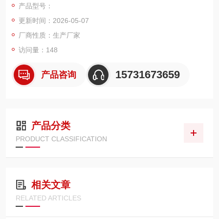
产品型号：
长寿命等特点，广泛应用于喷砂房、抛丸机、焊接烟尘、粉末喷
更新时间：2026-05-07
涂、木工除尘、水泥 / 建材加工等干式粉尘收集工况
厂商性质：生产厂家
访问量：148
15731673659
产品咨询
产品分类
PRODUCT CLASSIFICATION
相关文章
RELATED ARTICLES