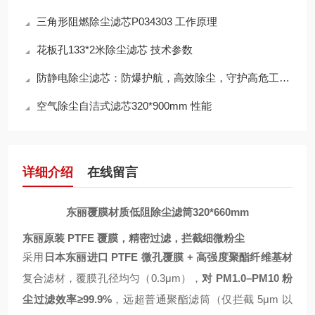
三角形阻燃除尘滤芯P034303 工作原理
花板孔133*2米除尘滤芯 技术参数
防静电除尘滤芯：防爆护航，高效除尘，守护高危工况安全
空气除尘自洁式滤芯320*900mm 性能
详细介绍
在线留言
东丽覆膜材质低阻除尘滤筒320*660mm
东丽原装 PTFE 覆膜，精密过滤，拦截细微粉尘
采用
日本东丽进口 PTFE 微孔覆膜 + 高强度聚酯纤维基材
复合滤材，覆膜孔径均匀（0.3μm），
对 PM1.0–PM10 粉
尘过滤效率≥99.9%
，远超普通聚酯滤筒（仅拦截 5μm 以