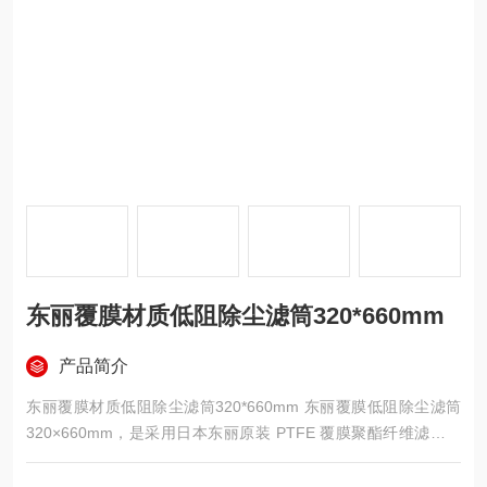
东丽覆膜材质低阻除尘滤筒320*660mm
产品简介
东丽覆膜材质低阻除尘滤筒320*660mm 东丽覆膜低阻除尘滤筒
320×660mm，是采用日本东丽原装 PTFE 覆膜聚酯纤维滤材的
高效除尘元件，外径 320mm、高度 660mm，适配脉冲反吹式除
尘设备，具备低运行阻力、高过滤精度、强防水防油、易清灰、