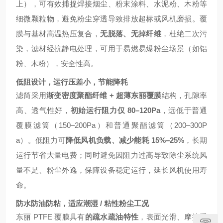
上），可有效捕捉焊接烟尘、粉末涂料、水泥粉、木粉等
细微颗粒物，避免粉尘穿透导致排放超标或风机磨损。覆
膜与基材高温热压复合，
无脱落、无掉纤维
，杜绝二次污
染，滤材经抗静电处理，可用于易燃易爆粉尘场景（如铝
粉、木粉），安全性高。
低阻设计，运行压差小，节能降耗
滤筒采用
渐变密度聚酯纤维 + 超薄东丽覆膜
结构，孔隙率
高、透气性好，
初始运行阻力仅 80–120Pa
，远低于普通
覆膜滤筒（150–200Pa）和普通聚酯滤筒（200–300P
a）。低阻力可
降低风机负载、减少能耗 15%–25%
，长期
运行节省大量电费；同时避免因阻力过高导致除尘系统风
量不足、粉尘外逸，保障设备稳定运行，延长风机使用寿
命。
防水防油防粘，适应潮湿 / 粘性粉尘工况
东丽 PTFE 覆膜具有
的疏水疏油特性
，表面光滑、摩擦系