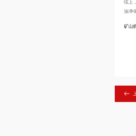
综上，
油净
矿山机