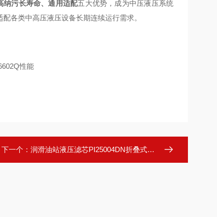
封、高纳污长寿命、通用适配
五大优势，成为中压液压系统
适配各类中高压液压设备长期连续运行需求。
下一个：
润滑油站液压滤芯PI25004DN折叠式滤层