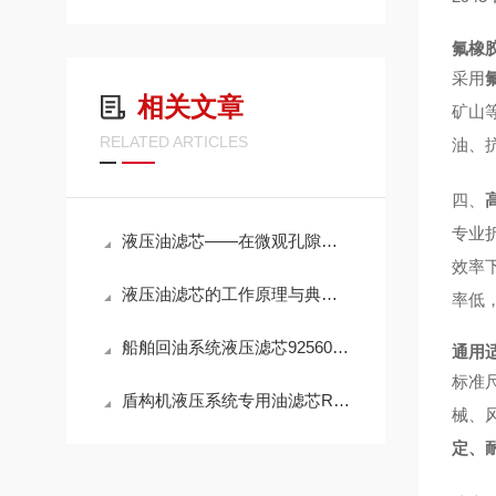
氟橡胶
采用
相关文章
矿山
RELATED ARTICLES
油、
四、
专业
液压油滤芯——在微观孔隙中捍卫液压系统的“血液纯净”
效率
液压油滤芯的工作原理与典型应用解析
率低
船舶回油系统液压滤芯925602Q高效滤油参数
通用
标准
盾构机液压系统专用油滤芯R928005927性能
械、
定、