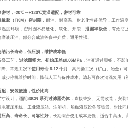
密封，-20℃～+120℃宽温适配，密封可靠
氟橡胶（FKM）密封圈
，耐油、耐高温、耐老化性能优异，工作温度范围
等温度环境，密封圈不易硬化、软化、开裂，
泄漏率极低
，有效防
抗磨液压油、部分合成油等多种介质，通用性强。
高纳污长寿命，低压损，维护成本低
折叠工艺，
过滤面积大、初始压差≤0.06MPa
，油液通过顺畅，不影
下降。常规工况下
使用寿命 6-12 个月
，高污染工况（矿山、冶金）可达 
，减少停机维护时间，降低人工与备件成本。滤芯可多次清洗复用（
适配，安装便捷，性价比高
尺寸设计，适配
80CN 系列过滤器壳体
，直接替换、无需改造，安装
风电液压系统、工业液压站、注塑机、船舶液压设备等场景。对比同
耐压高、寿命长、可靠性好
，长期综合使用成本更低，适合中高压、