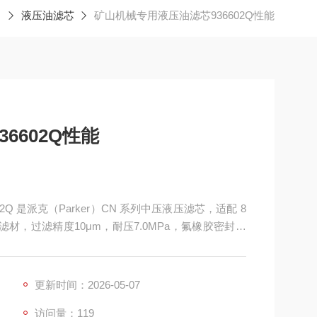
液压油滤芯
矿山机械专用液压油滤芯936602Q性能
6602Q性能
2Q 是派克（Parker）CN 系列中压液压滤芯，适配 8
芯玻纤滤材，过滤精度10μm，耐压7.0MPa，氟橡胶密封，
统设计，用于滤除油液中金属颗粒、杂质，保护液压
更新时间：2026-05-07
访问量：119