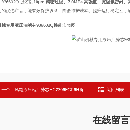
936602Q 滤芯以
10μm 精密过滤、7.0MPa 高强度、宽温氟密
化的优选产品，能有效保护设备、降低维护成本、提升运行稳定性，
械专用液压油滤芯936602Q性能
实物图
上一个：
风电液压站油滤芯HC2206FCP6H折叠式
返回列表
在线留言