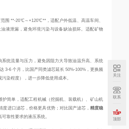
 **-20℃～+120℃**，适配户外低温、高温车间、
止油液泄漏，避免环境污染与设备缺油损坏。适配矿物
响系统流量与压力，避免因阻力大导致油温升高、系统
3-6 个月，比国产同类滤芯延长 50%-100%，更换频
关注
视污染程度），进一步降低使用成本。
联系
维护简单，适配工程机械（挖掘机、装载机）、矿山机
精度进口滤芯，价格更具优势；对比国产滤芯，
精度稳
高可靠性要求的液压系统。
顶部