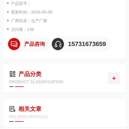
产品型号：
保护破碎机液压泵、控制阀、马达等精密元件，防止杂质磨损与
更新时间：2026-05-05
卡滞故障，适配各类矿山、采石场等恶劣工况的破碎机液压系
统，安装便捷、互换性强
厂商性质：生产厂家
访问量：136
15731673659
产品咨询
产品分类
PRODUCT CLASSIFICATION
相关文章
RELATED ARTICLES