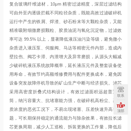
复合玻璃纤维滤材
，10μm 精密过滤精度，深层过滤结构
可由外至内逐级拦截不同粒径杂质，既能高效过滤破碎机
运行中产生的铁屑、焊渣、砂石粉末等大颗粒杂质，又能
精准吸附细微磨损颗粒、胶质油泥与氧化沉淀物，过滤效
率可达 99.5% 以上，显著降低液压油污染等级，避免微小
杂质进入液压泵、伺服阀、马达等精密元件内部，造成内
壁拉伤、阀芯卡滞、内泄增大及异常磨损，从源头大幅减
少破碎机液压系统故障概率，延长液压元件及整套设备使
用寿命，有效节约高额维修费用与配件更换成本，避免因
设备突发故障停机导致的矿山生产中断与经济损失。滤芯
采用
高密度折叠式结构设计
，有效过滤面积远超普通滤
联系
筒，纳污容量大、抗堵塞能力强，在破碎机高粉尘、高杂
质浓度的恶劣工况下，不易出现堵塞、压差快速升高等问
顶部
题，可长期保持稳定的通流能力与除杂效果，有效拉长滤
芯更换周期，减少人工巡检、拆装更换的工作量，降低后