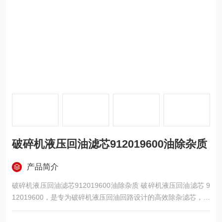
破碎机液压回油滤芯912019600油除杂质
产品简介
破碎机液压回油滤芯912019600油除杂质 破碎机液压回油滤芯 9
12019600，是专为破碎机液压回油回路设计的高效除杂滤芯，采
用玻璃纤维折叠滤材 + 高强度金属骨架，过滤精度 10μm，可高
效去除液压油中的金属磨屑、粉尘颗粒、胶质油泥及氧化杂质，