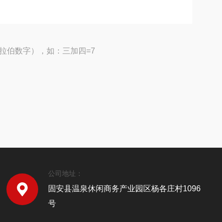
拉伯数字），如：三加四=7
公司地址：
固安县温泉休闲商务产业园区杨各庄村1096
号