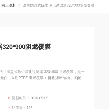
除尘滤芯
法兰圆盘式除尘净化过滤器320*900阻燃覆膜
20*900阻燃覆膜
法兰圆盘式除尘净化过滤器 320×900 阻燃覆膜，是一
件，采用PTFE 阻燃覆膜 + 折叠滤层结构，搭配法
脉冲自洁、密封可靠等特性，主要用于工业除尘、焊
效拦截粉尘、颗粒物与易燃易爆悬浮杂质，保障系统
更新时间：2026-05-05
访问量：136