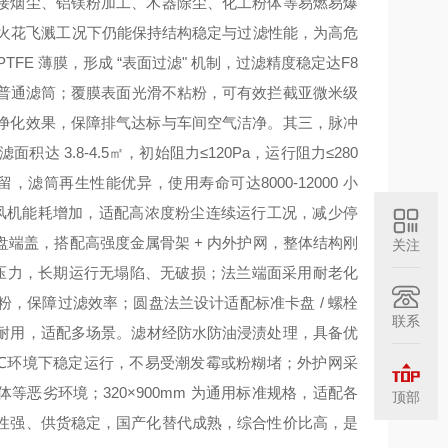
接烟尘、铝镁粉加工、木器除尘、化工粉体等易燃易爆
温、火花飞溅工况下仍能保持结构稳定与过滤性能，为高危
PTFE 薄膜
，形成 “表面过滤" 机制，过滤精度稳定达
F8
高于普通滤筒；覆膜表面光滑不粘粉，可有效拦截亚微米级
净化效果，保障排气达标与车间空气洁净。其三，
脉冲
面积达 3.8-4.5㎡，初始阻力≤120Pa，运行阻力≤280
残留，滤筒再生性能优异，使用寿命可达
8000-12000 小
与风机能耗增加，适配高浓度粉尘连续运行工况，减少停
盘端盖
，搭配
高强度金属骨架 + 内外护网
，整体结构刚
关注
 反吹压力，长期运行无塌陷、无破损；法兰端面采用
耐老化
，保障过滤效率；圆盘法兰设计适配标准卡盘 / 螺栓
联系
耐用，适配多场景
。滤材经
防水防油浸渍
处理，具备优
+80℃环境下稳定运行，不易受潮发霉或粉糊堵；外护网采
恶劣环境；320×900mm 为通用标准规格，适配各
顶部
性强、供货稳定，国产化替代成熟，综合性价比高，是