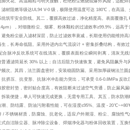
抵御火花、高温颗粒与明火接触，杜绝粉尘燃烧或爆炸风险，适配焊
；滤材阻燃等级达
UL94 V-0 级
，极限使用温度可达 180℃，在高
系统筑牢安全防线。其二，
覆膜高效过滤，净化精度高
。表面覆
微孔 
.4μm）
，对细微粉尘、烟雾、粉体颗粒的过滤效率≥99.9%，远
，避免粉尘嵌入滤材深层，防止过滤效率衰减，长期使用仍能维持高
再生，长寿命低阻
。采用
外进内出气流设计 + 密集折叠结构
，有效过滤
，配合脉冲反吹系统可在线清灰，覆膜表面粉尘瞬间剥离，清灰无
较普通滤筒延长 30% 以上；自洁后阻力快速恢复，避免风阻飙升
护频次。其四，
法兰圆盘密封，安装稳固防漏
。采用
加厚碳钢法兰圆
，抗挤压、抗变形、抗脉冲冲击能力突出，可承受 0.6-0.8MPa
橡胶密封垫
，密封贴合度高，有效阻断未过滤空气旁通，防止漏风漏粉
，拆装便捷，单人可快速完成更换，无需专用工具。其五，
防水防潮
防潮、防结露、防油污附着性能，可在湿度≤95%、温度 - 20℃~
 / 不锈钢材质
，防腐蚀、抗老化，适应户外潮湿、粉尘、腐蚀性气体等
兰式自洁除尘器、脉冲除尘设备、焊烟净化器与粉体回收装置，互换