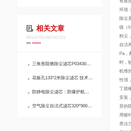
有效
环境
除尘
相关文章
级（0
粉尘
RELATED ARTICLES
自洁
Pa
时
，
三角形阻燃除尘滤芯P034303 工作原理
机维
花板孔133*2米除尘滤芯 技术参数
性强
丁腈
防静电除尘滤芯：防爆护航，高效除尘，守护高危工况安全
安装
空气除尘自洁式滤芯320*900mm 性能
异的
用
镀锌
类法