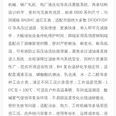
机械、钢厂轧机、电厂液压站等高压重载系统。再者
结构
设计科学，密封与互换性优异
，标准 0500 系列尺寸，与
同规格 BN3HC 滤芯互换，适配市面绝大多数 DF/DFF/DF
G 等高压过滤器，安装便捷、更换快速，单人即可完成操
作，大幅缩短设备停机维护时间；两端采用高强度钢制端
盖配合丁腈橡胶密封圈，密封严密耐油、耐老化、耐高低
温，可有效防止高压油流短路泄漏，避免未过滤油液直接
进入系统，全程保障过滤效率与系统安全。同时
介质兼容
性广，恶劣环境适应性强
，BH 复合滤材化学稳定性，适
配普通液压油、磷酸酯抗燃油、乳化液、水 - 乙二醇等多
种工业介质，满足不同工况介质需求；工作温度范围 - 1
0℃至 + 100℃，可适应户外高温暴晒、车间低温潮湿、酸
碱雾气侵蚀等复杂环境，不易因温度变化出现滤材脆化、
密封失效等问题，适配冶金、电力、工程机械等多场景恶
劣工况。此外
纳污容量大，使用寿命长，运维成本低
，深