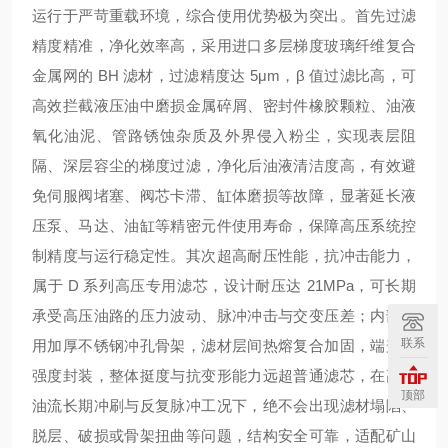
运行于严苛重载环境，综合使用优势极为突出。首先
过滤
精度精准，净化效率高
，采用进口多层梯度玻璃纤维复合
金属网的 BH 滤材，过滤精度达 5μm，β 值过滤比高，可
高效拦截液压油中磨损金属碎屑、密封件橡胶颗粒、油液
氧化油泥、管路锈蚀杂质及外界侵入粉尘，实现表层阻
隔、深层容尘的梯度过滤，净化后油液清洁度高，有效避
免伺服阀堵塞、阀芯卡滞、缸体磨损等故障，显著延长液
压泵、马达、油缸等精密元件使用寿命，保障高压系统控
制精度与运行稳定性。其次
超高耐压性能，抗冲击能力
，
属于 D 系列高压专用滤芯，设计耐压达 21MPa，可长期
承受高压油路的压力波动、脉冲冲击与交变压差；内部采
联系
用加厚不锈钢冲孔骨架，滤材层间热熔复合加固，端盖高
强度封装，整体挺度与抗变形能力远超普通滤芯，在高压
顶部
油流长期冲刷与反复脉冲工况下，
绝不会出现滤材塌陷、
脱层、破损或骨架扭曲
等问题，结构安全可靠，适配矿山