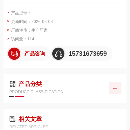
00、过滤精度 5μm，采用BH 型高耐压复合滤材（金属网 + 玻
纤），搭配加厚不锈钢骨架与丁腈橡胶密封，适配 DF/DFF/DFG
产品型号：
等高压过滤器，专为矿山、钢厂、电厂等21MPa 级高压液压系统
更新时间：2026-05-03
设计
厂商性质：生产厂家
访问量：114
15731673659
产品咨询
产品分类
PRODUCT CLASSIFICATION
相关文章
RELATED ARTICLES