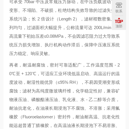
可承受 70bar 中压及常规压力脉动，在中压负载波动下不
变形、不塌陷、不破损，杜绝结构失效导致的过滤失效与
联系
系统污染；长 2 倍设计（Length 2），滤材褶数密集且排
顶部
列均匀，过滤面积大幅提升，公称流量可达 200L/min，在
高流量下初始压差≤0.08MPa，不会因滤芯阻力过大导致系
统压力损失增加、执行机构动作滞后，保障中压液压系统
压力稳定、响应灵敏。
再者，
耐温耐腐蚀，密封可靠适配广
，工作温度范围 - 2
0℃至 + 120℃，可适应工业环境低温启动、高温运行的温
度波动，耐湿性能优异（≤95% RH），不易因受潮变形或
腐蚀；滤材为高纯度微玻璃纤维，化学稳定性好，兼容矿
物液压油、磷酸酯液压油、乳化液、水 - 乙二醇等介质，
耐油抗老化，在油液长期浸泡下不腐蚀、不溶胀；采用氟
橡胶（Fluoroelastomer）密封件，耐油耐高温、抗老化性
能远超普通丁腈橡胶，在高温油液长期浸泡下不易溶胀、