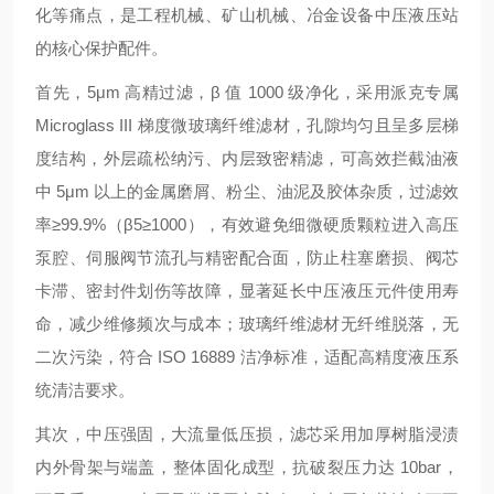
化等痛点，是工程机械、矿山机械、冶金设备中压液压站
的核心保护配件。
首先，
5μm 高精过滤，β 值 1000 级净化
，采用派克专属
Microglass III 梯度微玻璃纤维滤材，孔隙均匀且呈多层梯
度结构，外层疏松纳污、内层致密精滤，可高效拦截油液
中 5μm 以上的金属磨屑、粉尘、油泥及胶体杂质，过滤效
率≥99.9%（β5≥1000），有效避免细微硬质颗粒进入高压
泵腔、伺服阀节流孔与精密配合面，防止柱塞磨损、阀芯
卡滞、密封件划伤等故障，显著延长中压液压元件使用寿
命，减少维修频次与成本；玻璃纤维滤材无纤维脱落，无
二次污染，符合 ISO 16889 洁净标准，适配高精度液压系
统清洁要求。
其次，
中压强固，大流量低压损
，滤芯采用加厚树脂浸渍
内外骨架与端盖，整体固化成型，抗破裂压力达 10bar，