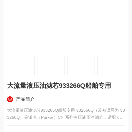
大流量液压油滤芯933266Q船舶专用
产品简介
大流量液压油滤芯933266Q船舶专用 932666Q（常被误写为 93
3266Q）是派克（Parker）CN 系列中压液压油滤芯，适配 80C
N 系列过滤器，过滤精度 5μm，采用微玻璃纤维滤材 + 氟橡胶密
封，工作压力 70bar、温度 - 20℃~+120℃，用于中压液压管路