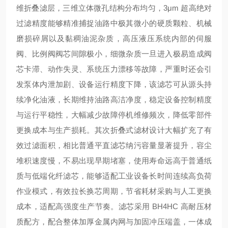
维折叠滤层，三维立体微孔结构分布均匀，3μm 超高绝对
过滤精度能够精准捕捉油路中极其微小的硬质颗粒、机械
磨损碎屑以及黏稠油泥杂质，高压液压系统内部的伺服
阀、比例阀阀芯间隙极小，细微杂质一旦进入极易造成阀
芯卡滞、动作失灵、系统压力漂移等故障，严重时还会引
发泵体内泄加剧、设备运行精度下降，该滤芯可从源头持
续净化油液，长期维持油路高洁净度，稳定设备控制精度
与运行平稳性，大幅减少故障停机维修频次，降低零部件
更换成本与生产损耗。其次折叠式滤材设计大幅扩充了有
效过滤面积，相比普通平直滤芯纳污容量显著提升，容尘
堆积速度慢，不易出现早期堵塞，使用寿命远高于普通纸
质与低端化纤滤芯，能够适配工业设备长时间连续高负荷
作业模式，有效拉长换芯周期，节省耗材采购与人工更换
成本，适配高强度生产节奏。滤芯采用 BH4HC 高耐压材
质配方，配合整体加厚金属内网与加固冲压端盖，一体成