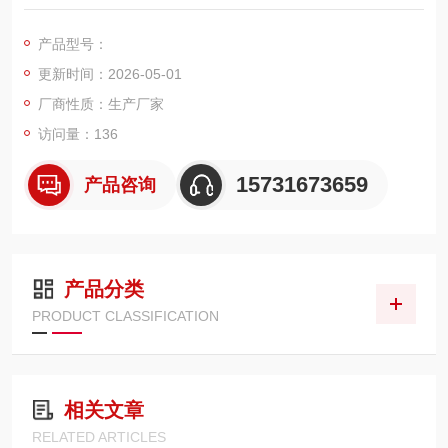
采用多层玻璃纤维折叠式滤材工艺打造，过滤精度可达 3μm 绝对
精度，适配各类工业中高压液压管路系统。滤芯配备加厚金属内
产品型号：
外支撑骨架与加固端盖，搭配耐油密封胶圈，整体具备超高抗压
更新时间：2026-05-01
强度与结构稳定性，能够承受高压油路压力冲击与频繁负荷波
动。
厂商性质：生产厂家
访问量：136
15731673659
产品咨询
产品分类
PRODUCT CLASSIFICATION
相关文章
RELATED ARTICLES