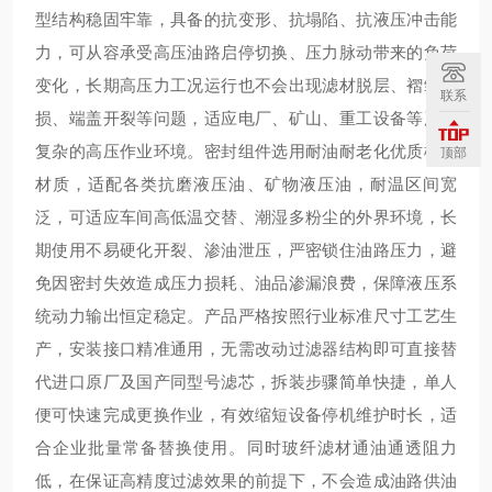
型结构稳固牢靠，具备的抗变形、抗塌陷、抗液压冲击能
力，可从容承受高压油路启停切换、压力脉动带来的负荷
变化，长期高压力工况运行也不会出现滤材脱层、褶皱破
联系
损、端盖开裂等问题，适应电厂、矿山、重工设备等严苛
复杂的高压作业环境。密封组件选用耐油耐老化优质橡胶
顶部
材质，适配各类抗磨液压油、矿物液压油，耐温区间宽
泛，可适应车间高低温交替、潮湿多粉尘的外界环境，长
期使用不易硬化开裂、渗油泄压，严密锁住油路压力，避
免因密封失效造成压力损耗、油品渗漏浪费，保障液压系
统动力输出恒定稳定。产品严格按照行业标准尺寸工艺生
产，安装接口精准通用，无需改动过滤器结构即可直接替
代进口原厂及国产同型号滤芯，拆装步骤简单快捷，单人
便可快速完成更换作业，有效缩短设备停机维护时长，适
合企业批量常备替换使用。同时玻纤滤材通油通透阻力
低，在保证高精度过滤效果的前提下，不会造成油路供油