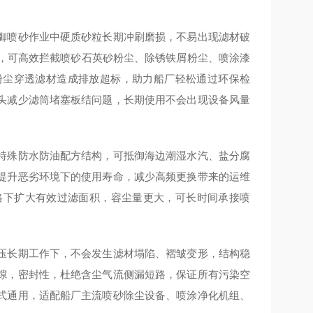
御喷砂作业中硬质砂粒长期冲刷磨损，不易出现滤材破
密，可高效拦截喷砂石英砂粉尘、除锈铁屑粉尘、喷涂漆
粉尘穿透滤材造成排放超标，助力船厂轻松通过环保检
头减少滤筒堵塞板结问题，长期使用不会出现设备风量
特殊防水防油配方结构，可抵御海边潮湿水汽、盐分腐
提升恶劣环境下的使用寿命，减少高频更换带来的运维
 规格下扩大有效过滤面积，容尘量更大，可长时间承接喷
。
压长期工作下，不会发生滤材塌陷、褶皱变形，结构稳
隙，密封性，杜绝含尘气流侧漏短路，保证所有污染空
式通用，适配船厂主流喷砂除尘设备、喷涂净化机组、