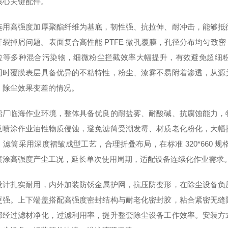
核心关键配件。
选用高强度加厚聚酯纤维为基底，韧性强、抗拉伸、耐冲击，能够抵
开裂掉屑问题。表面复合高性能 PTFE 微孔覆膜，孔径分布均匀致
粒等多种混合污染物，细微粉尘拦截效率大幅提升，有效避免超细
同时覆膜表层具备优异的不粘特性，粉尘、漆雾不易附着渗透，从源
、除尘效果变差的情况。
船厂临海作业环境，整体具备优良的耐盐雾、耐酸碱、抗腐蚀能力，
及喷涂作业油性物质侵蚀，避免滤筒受潮发霉、材质老化粉化，大幅
。滤筒采用深度褶皱成型工艺，合理折叠布局，在标准 320*660
喷涂高强度产尘工况，延长单次使用周期，适配设备连续化作业需求
设计扎实耐用，内外加装防锈金属护网，抗压防变形，在除尘设备负
更强。上下端盖搭配高强度密封结构与耐老化密封胶，粘合紧密无缝
部经过滤材净化，过滤利用率，提升整套除尘设备工作效率。安装方