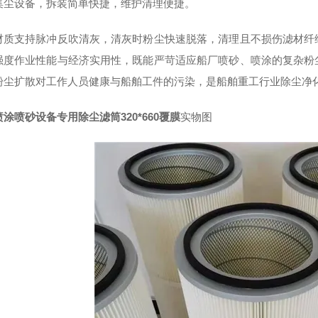
集尘设备，拆装简单快捷，维护清理便捷。
材质支持脉冲反吹清灰，清灰时粉尘快速脱落，清理且不损伤滤材纤
强度作业性能与经济实用性，既能严苛适应船厂喷砂、喷涂的复杂粉
粉尘扩散对工作人员健康与船舶工件的污染，是船舶重工行业除尘净
涂喷砂设备专用除尘滤筒320*660覆膜
实物图