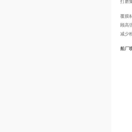
打磨
覆膜
顾高
减少
船厂喷