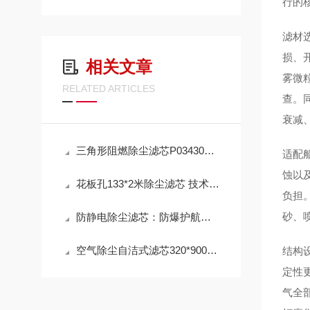
行的
滤材
损、
相关文章
雾微
RELATED ARTICLES
查。
衰减
三角形阻燃除尘滤芯P034303 工作原理
适配
蚀以
花板孔133*2米除尘滤芯 技术参数
负担
砂、
防静电除尘滤芯：防爆护航，高效除尘，守护高危工况安全
空气除尘自洁式滤芯320*900mm 性能
结构
定性
气全