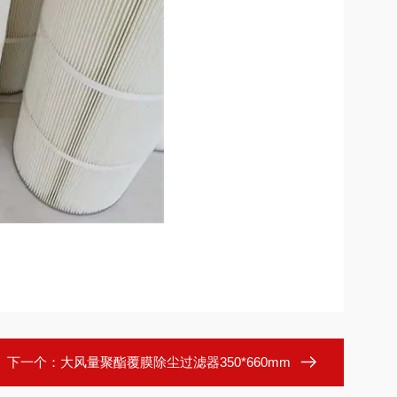
下一个：
大风量聚酯覆膜除尘过滤器350*660mm