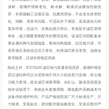
滤材，玻璃纤维耐老化、耐水解、耐液压油腐蚀性能优
异，长期接触工业液压油、抗磨润滑油，不会发生材质软
化、溶解、变质等问题，可适应井下潮湿、温差波动大的
复杂环境，抗油污、抗氧化能力突出，有效延长滤芯使用
寿命，减少频繁更换配件的繁琐流程。该滤芯内部配备加
厚金属内网与加固端盖，整体结构稳固，抗压能力强，可
承受液压系统动态压力变化，杜绝滤芯挤压变形、油路短
路等隐患，过滤全程稳定高效。
除此之外，87270109 滤芯纳污容量表现优异，玻璃纤维深
层过滤结构可以分层容纳不同大小的杂质污染物，容尘储
污能力更强，延长滤芯堵塞周期，在矿山、隧道高强度连
续作业场景下，有效拉长更换周期，降低配件采购成本与
设备停机维护时间。产品严格按照原厂尺寸标准生产，尺
寸精准、安装贴合，密封配件耐油耐老化，安装后密封严