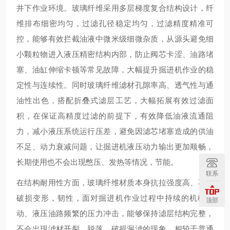
井下作业环境。玻璃纤维采用多层梯度复合结构设计，纤
维排布细密均匀，过滤孔径稳定均匀，过滤精度精准可
控，能够有效拦截油液中微米级细微杂质，从源头避免细
小颗粒物进入液压精密结构内部，防止阀芯卡涩、油路堵
塞、油缸伸缩卡顿等常见故障，大幅提升掘进机作业的稳
定性与连续性。同时玻璃纤维滤材孔隙率高、透气性与通
油性出色，搭配折叠式滤层工艺，大幅拓展有效过滤面
积，在保证高精度过滤的前提下，有效降低油液流通阻
力，减小液压系统运行压差，避免因滤芯堵塞造成的供油
不足、动力衰减问题，让掘进机液压动力输出更加顺畅，
长期使用也不会出现憋压、发热等情况，节能。
联系
在结构耐用性方面，玻璃纤维材质本身抗拉强度高、不易
破损变形，韧性，面对掘进机作业过程中持续的机械震
顶部
动、液压油路频繁的压力冲击，能够保持滤层结构完整，
不会出现滤材开裂、脱落、破损漏滤的现象。相较于普通