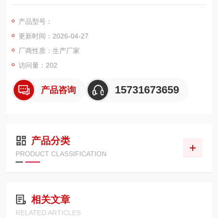
适配掘进机液压系统的核心过滤配件。该滤芯专为井下隧道、巷
道掘进等恶劣工况设计，主要应用于掘进机液压回油管路与压力
产品型号：
油路过滤环节，可高效滤除液压油中金属磨屑、粉尘杂质、油泥
更新时间：2026-04-27
沉淀物及微小固体颗粒
厂商性质：生产厂家
访问量：202
15731673659
产品咨询
产品分类
PRODUCT CLASSIFICATION
相关文章
RELATED ARTICLES